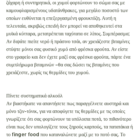
χρειάζεστε, χωρίς τις θερμίδες του χυμού.
Πίνετε συστηματικά αλκοόλ
Αν βιαστήκατε να απαντήσετε πως παραγγέλνετε αυστηρά και
μόνο τζιν-τόνικ, για να αποφύγετε τις θερμίδες με τις οποίες
γνωρίζετε ότι σας φορτώνουν τα υπόλοιπα ποτά, το πιθανότερο
είναι πως δεν υπολογίζετε τους ξηρούς καρπούς, τα πατατάκια ή
το finger food που καταναλώνετε μαζί με το ποτό σας. Το
άθροισμα θερμίδων μιας βραδιάς στο μπαρ μπορεί εύκολα να
ξεπεράσει τις χίλιες, ή το μισό κιλό λίπους αν παρασυρθείτε σε
ένα-δυο κομματάκια πίτσα «μια που βγήκατε». Προσπαθήστε
να περιορίσετε το αλκοόλ που καταναλώνετε σε ένα-δυο ποτά
κάθε φορά που βγαίνετε, αν δεν θέλετε να σαμποτάρετε τις
προσπάθειες όλης της υπόλοιπης εβδομάδας.
Τρώτε συχνά έξω