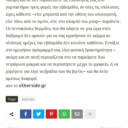
χορέψετε για λίγο τα βράδια που θα βγείτε– και θα δείτε
αμέσως διαφορά.
απο το otherside.gr
Tags
Διατροφή
Νεότερη
Παλαιότερη
ΑΚΟΛΟΥΘΗΣΤΕ ΜΑΣ
102k
4.1k
2.7k
500
17.2k
1.2k
ΔΗΜΟΦΙΛΗ ΣΤΟ INTERNET