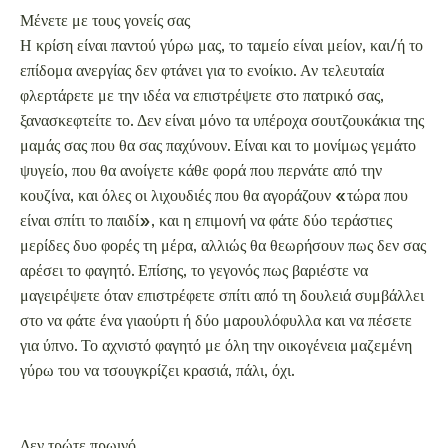
μερίδες δυο φορές τη μέρα, αλλιώς θα θεωρήσουν πως δεν σας
αρέσει το φαγητό. Επίσης, το γεγονός πως βαριέστε να
μαγειρέψετε όταν επιστρέφετε σπίτι από τη δουλειά συμβάλλει
στο να φάτε ένα γιαούρτι ή δύο μαρουλόφυλλα και να πέσετε
για ύπνο. Το αχνιστό φαγητό με όλη την οικογένεια μαζεμένη
γύρω του να τσουγκρίζει κρασιά, πάλι, όχι.
Δεν τρώτε πρωινό
Ο λόγος για τον οποίο οι διαιτολόγοι τονίζουν και ξανατονίζουν
το πρωινό ως το σημαντικότερο γεύμα της ημέρας, δεν είναι
ούτε ότι θα σας δώσει την ενέργεια που χρειάζεστε για την
ημέρα, ούτε ότι θα σας χορτάσει τόσο ώστε να φάτε λιγότερο
το μεσημέρι ή το βράδυ. Ούτως ή άλλως, σε πολλούς
ανθρώπους το πρωινό έχει την αντίθετη επίδραση, να πεινούν
νωρίτερα το μεσημέρι. Εδώ κρύβεται ο πραγματικά σπουδαίος
ρόλος του, που δεν είναι άλλος από το ότι ξυπνάει τον
μεταβολισμό σας, ο οποίος κοιμάται το βράδυ όταν κοιμάστε κι