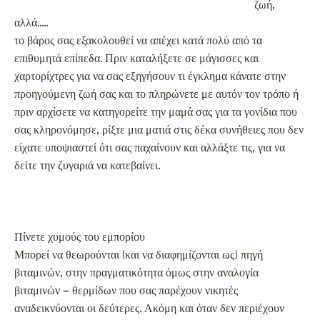
δείτε την ζυγαριά να κατεβαίνει.
Πίνετε χυμούς του εμπορίου
Μπορεί να θεωρούνται (και να διαφημίζονται ως) πηγή
βιταμινών, στην πραγματικότητα όμως στην αναλογία
βιταμινών – θερμίδων που σας παρέχουν νικητές
αναδεικνύονται οι δεύτερες. Ακόμη και όταν δεν περιέχουν
ζάχαρη ή συντηρητικά, οι χυμοί φορτώνουν το σώμα σας με
καμουφλαρισμένους υδατάνθρακες, για μεγάλο ποσοστό των
οποίων ευθύνεται η επεξεργασμένη φρουκτόζη. Αυτή η
τελευταία, ακριβώς επειδή δεν μπορεί να αποθηκευτεί στα
μυϊκά κύτταρα, μετατρέπεται ταχύτατα σε λίπος. Συμπέρασμα;
Αν διψάτε πιείτε νερό ή πράσινο τσάι, αν χρειάζεστε βιταμίνες
στύψτε μόνοι σας φυσικό χυμό από φρέσκα φρούτα. Αν είστε
στο γραφείο και δεν έχετε μαζί σας φρέσκα φρούτα, πάρτε ένα
συμπλήρωμα βιταμινών –θα σας δώσει τις βιταμίνες που