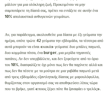
πατάτες. Αν δεν υπερβάλλετε, και δεν ξεφεύγετε από το όριο
του 10%, διασφαλίζετε όχι μόνο πως δεν θα παχύνετε αλλά και
πως δεν θα πέσετε με τα μούτρα σε μια γαβάθα παγωτό μετά
από τρεις εβδομάδες εξαντλητικής δίαιτας με μαρουλόφυλλα,
θυμίζοντας στον οργανισμό σας να αποθηκεύσει λίπος τώρα
που το βρήκε, γιατί «ποιος ξέρει πότε θα ξαναφάει ο τρελός».
Μένετε με τους γονείς σας
Η κρίση είναι παντού γύρω μας, το ταμείο είναι μείον, και/ή το
επίδομα ανεργίας δεν φτάνει για το ενοίκιο. Αν τελευταία
φλερτάρετε με την ιδέα να επιστρέψετε στο πατρικό σας,
ξανασκεφτείτε το. Δεν είναι μόνο τα υπέροχα σουτζουκάκια της
μαμάς σας που θα σας παχύνουν. Είναι και το μονίμως γεμάτο
ψυγείο, που θα ανοίγετε κάθε φορά που περνάτε από την
κουζίνα, και όλες οι λιχουδιές που θα αγοράζουν «τώρα που
είναι σπίτι το παιδί», και η επιμονή να φάτε δύο τεράστιες