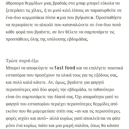
Μπορεί να αποφεύγετε τα fast food και να επιλέγετε ποιοτικά
εστιατόρια που προσέχουν τα υλικά τους για τις εξόδους σας,
και πολύ καλά κάνετε. Αν, όμως, βγαίνετε για φαγητό
περισσότερες από δύο φορές την εβδομάδα, το πιθανότερο
είναι ότι σαμποτάρετε την δίαιτά σας. Όχι απαραίτητα γιατί το
φαγητό του εστιατορίου περιέχει περισσότερες θερμίδες από
εκείνο που θα μαγειρεύατε σπίτι σας –αν και τις περισσότερες
φορές ισχύει και αυτό– αλλά κυρίως γιατί αποκλείεται να φάτε
μόνο ένα κυρίως πιάτο και μια μικρή σαλάτα, όπως θα κάνατε
στο σπίτι.
Τα ορεκτικά, τα συνοδευτικά και η τεράστια ποικιλία του μενού
θα σας παρασύρει να παραγγείλετε –και να δοκιμάσετε– λίγα
παραπάνω απ’ όσα χρειάζεστε για να χορτάσετε. Επιπλέον, οι
μερίδες είναι πολύ μεγαλύτερες, η γεύση, αν όχι καλύτερη,
σίγουρα λιγότερο συνηθισμένη και η εικόνα των
συνδαιτυμόνων σας που τρώνε ένας ακόμη λόγος για να μην
αφήσετε –ακόμα– κάτω τα μαχαιροπίρουνα.