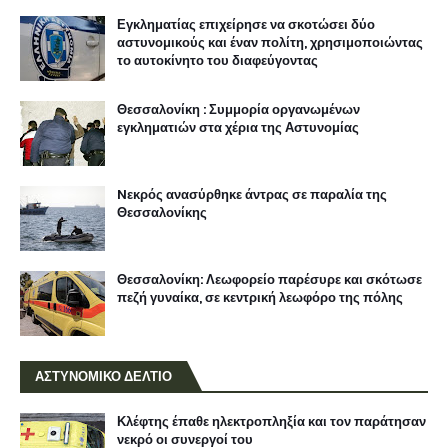
Θεσσαλονίκη: Λεωφορείο παρέσυρε και σκότωσε
πεζή γυναίκα, σε κεντρική λεωφόρο της πόλης
ΑΣΤΥΝΟΜΙΚΟ ΔΕΛΤΙΟ
Κλέφτης έπαθε ηλεκτροπληξία και τον παράτησαν
νεκρό οι συνεργοί του
Αφγανός έσφαξε και τοποθέτησε σε βαλίτσα την
άτυχη 38χρονη Βρετανίδα στην Κυψέλη
Η ΕΛ.ΑΣ. αναζητά πληροφορίες για
καταζητούμενο δολοφόνο