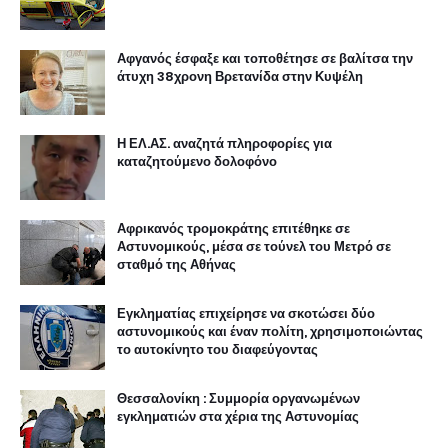
Αφρικανός τρομοκράτης επιτέθηκε σε
Αστυνομικούς, μέσα σε τούνελ του Μετρό σε
σταθμό της Αθήνας
Εγκληματίας επιχείρησε να σκοτώσει δύο
αστυνομικούς και έναν πολίτη, χρησιμοποιώντας
το αυτοκίνητο του διαφεύγοντας
Θεσσαλονίκη : Συμμορία οργανωμένων
εγκληματιών στα χέρια της Αστυνομίας
Εγκληματική οργάνωση εξάρθρωσε η Ελληνική
Αστυνομία στην περιοχή της Καστοριάς
Χαλκιδική : Ανήλικη λήστεψε επιχείρηση με τη
απειλή μαχαιριού
Θεσσαλονίκη : Στα χέρια της Αστυνομίας
αδίστακτη εγκληματική οργάνωση