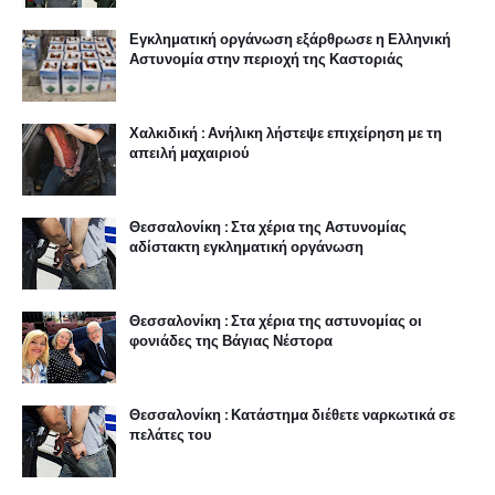
Θεσσαλονίκη : Στα χέρια της αστυνομίας οι
φονιάδες της Βάγιας Νέστορα
Θεσσαλονίκη : Κατάστημα διέθετε ναρκωτικά σε
πελάτες του
Αστυνομικοί πυροβόλησαν άντρα που επιχείρησε
να τους σκοτώσει
ΑΠΡΟΟΠΤΑ
Μυστακοφόρο τραβεστί, φυλακίστηκε σε
γυναικείες φυλακές