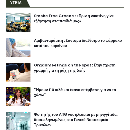
γραμμή για τη μάχη της ζωής
"Ήμουν 110 κιλά και έκανα επέμβαση για να τα
χάσω"
Φοιτητής του ΑΠΘ νοσηλεύεται με μηνιγγίτιδα,
διασωληνωμένος στο Γενικό Νοσοκομείο
Τρικάλων
Νικητής στην μάχη για την ζωή ο 18χρονος
Μάριος, που έκανε μεταμόσχευση στο Τορίνο.
H Ελληνίδα δημοσιογράφος που έχασε 60 κιλά
Πόσο «αθώο» είναι το φαγητό στα μικροκύματα