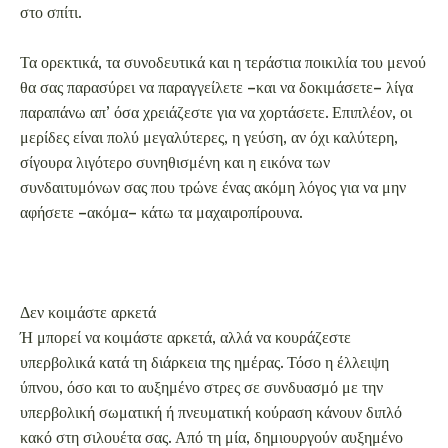
Δεν κοιμάστε αρκετά
Ή μπορεί να κοιμάστε αρκετά, αλλά να κουράζεστε
υπερβολικά κατά τη διάρκεια της ημέρας. Τόσο η έλλειψη
ύπνου, όσο και το αυξημένο στρες σε συνδυασμό με την
υπερβολική σωματική ή πνευματική κούραση κάνουν διπλό
κακό στη σιλουέτα σας. Από τη μία, δημιουργούν αυξημένο
αίσθημα πείνας, και από την άλλη στέλνουν μήνυμα στον
οργανισμό σας να αποθηκεύσει λίπος, θεωρώντας πως
βρίσκεται σε κατάσταση έκτακτης ανάγκης. Κι αυτό, χωρίς να
συνυπολογίσουμε το γεγονός πως τρώτε γρήγορα και
αγχωμένα φαγητό που παραγγείλατε απ’ έξω –με ιδιαίτερη
προτίμηση στις υπερβολικά αλατισμένες επιλογές του fast
food, που σας κάνουν να αισθάνεστε προσωρινά καλύτερα,
καθώς έχουν επίδραση παρόμοια με εκείνη της σοκολάτας στον
οργανισμό σας.