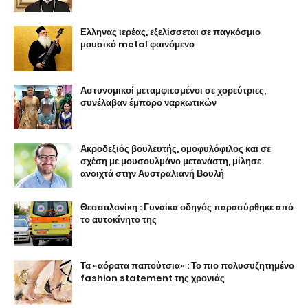
σχέση με μουσουλμάνο μετανάστη, μίλησε
ανοιχτά στην Αυστραλιανή Βουλή
Θεσσαλονίκη : Γυναίκα οδηγός παρασύρθηκε από
το αυτοκίνητο της
Τα «αόρατα παπούτσια» : Το πιο πολυσυζητημένο
fashion statement της χρονιάς
Δύο αδέρφια παρίσταναν τους εμίρηδες και
"βούτηξαν" 21 εκατομμύρια, από αφελείς
Αμερικανούς επενδυτές
Εταιρεία προσφέρει βιντεοκλήσεις με τον «Ιησού»
προς 1,7 ευρώ το λεπτό
Στο ψυχιατρείο μεταφέρθηκε ο "απεσταλμένος του
Ιησού" που έκλεψε μοτοσυκλέτα