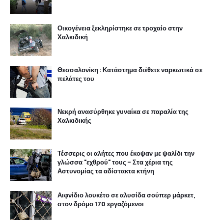
Νεκρή ανασύρθηκε γυναίκα σε παραλία της
Χαλκιδικής
Τέσσερις οι αλήτες που έκοψαν με ψαλίδι την
γλώσσα "εχθρού" τους - Στα χέρια της
Αστυνομίας τα αδίστακτα κτήνη
Αιφνίδιο λουκέτο σε αλυσίδα σούπερ μάρκετ,
στον δρόμο 170 εργαζόμενοι
Η ΕΛ.ΑΣ. αναζητά πληροφορίες για
καταζητούμενο δολοφόνο
Θεσσαλονίκη: Λεωφορείο παρέσυρε και σκότωσε
πεζή γυναίκα, σε κεντρική λεωφόρο της πόλης
Θανατηφόρα τροχαία σε Θεσσαλονίκη και
Χαλκιδική