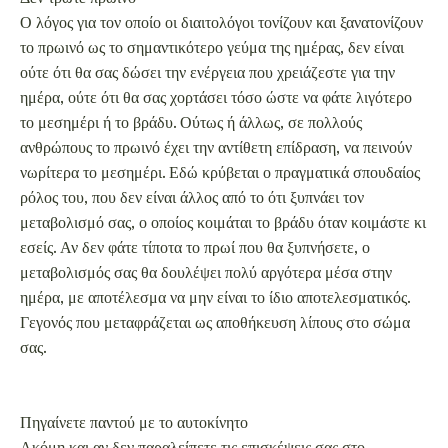
εσείς. Αν δεν φάτε τίποτα το πρωί που θα ξυπνήσετε, ο
μεταβολισμός σας θα δουλέψει πολύ αργότερα μέσα στην
ημέρα, με αποτέλεσμα να μην είναι το ίδιο αποτελεσματικός.
Γεγονός που μεταφράζεται ως αποθήκευση λίπους στο σώμα
σας.
Πηγαίνετε παντού με το αυτοκίνητο
Ακόμη και αν δεν παραλείπετε τις επισκέψεις σας στο
γυμναστήριο τρεις φορές την εβδομάδα, αν όλες τις υπόλοιπες
ώρες κάθεστε –είτε μπροστά από την οθόνη του υπολογιστή,
είτε πίσω από το τιμόνι, είτε στο σκαμπό του μπαρ– παχαίνετε.
Οι πεντακόσιες θερμίδες που θα κάψετε σε μια ώρα στον
διάδρομο δεν αρκούν για να σας κρατήσουν σε φόρμα αν
τέσσερις ημέρες την εβδομάδα δεν κινείστε καθόλου. Εντάξτε
στο ημερήσιο πρόγραμμά σας λίγη φυσική δραστηριότητα –
ακόμη και αν αυτή περιορίζεται στο να παρκάρετε δυο
τετράγωνα μακριά και να περπατήσετε μέχρι το γραφείο, ή να