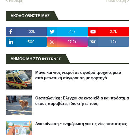
Μάνα και γιος νεκροί σε σφοδρό τροχαίο, μετά
από μετωπική σύγκρουση με φορτηγό
Θεσσαλονίκη : Ελεγχοι σε κατοικίδια και πρόστιμα
στους παραβάτες ιδιοκτήτες τους
Ανακοίνωση - ενημέρωση για τις νέες ταυτότητες
Ελληνικός Χρυσός : Αλαζονεία και απαξίωση
απέναντι στους κατοίκους της Χαλκιδικής
καταγγέλει ο Δήμος Αριστοτέλη
Θεσσαλονίκη : Κλείνει η εσωτερική περιφερειακή
οδός για 6 ώρες , το βράδυ του Σαββάτου
Αιφνίδιο λουκέτο σε αλυσίδα σούπερ μάρκετ,