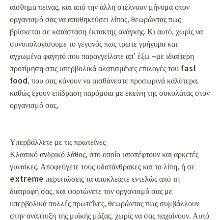
Υπερβάλλετε με τις πρωτεΐνες
Κλασικό ανδρικό λάθος, στο οποίο υποπέφτουν και αρκετές
γυναίκες. Αποφεύγετε τους υδατάνθρακες και τα λίπη, ή σε
extreme περιπτώσεις τα αποκλείετε εντελώς από τη
διατροφή σας, και φορτώνετε τον οργανισμό σας με
υπερβολικά πολλές πρωτεΐνες, θεωρώντας πως συμβάλλουν
στην ανάπτυξη της μυϊκής μάζας, χωρίς να σας παχαίνουν. Αυτό
που δεν συνυπολογίζετε, όμως, είναι ότι πολλά πλούσια σε
πρωτεΐνες φαγητά –όπως η αγαπημένη σας μπριζόλα–
περιέχουν επίσης σε μεγάλο ποσοστό κορεσμένα λιπαρά,
καθώς και θερμίδες. Η λύση είναι εκείνη που οι διαιτολόγοι
έχουν κουραστεί να επαναλαμβάνουν: ισορροπημένη διατροφή,
πλούσια σε φρούτα και λαχανικά, χωρίς στερήσεις και χωρίς
υπερβολές.