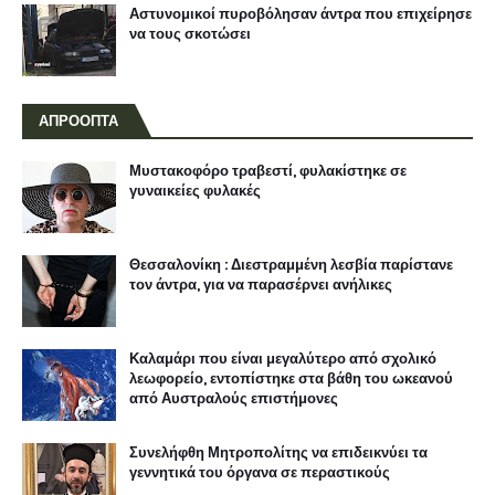
Θεσσαλονίκη : Διεστραμμένη λεσβία παρίστανε
τον άντρα, για να παρασέρνει ανήλικες
Καλαμάρι που είναι μεγαλύτερο από σχολικό
λεωφορείο, εντοπίστηκε στα βάθη του ωκεανού
από Αυστραλούς επιστήμονες
Συνελήφθη Μητροπολίτης να επιδεικνύει τα
γεννητικά του όργανα σε περαστικούς
Ελληνας ιερέας, εξελίσσεται σε παγκόσμιο
μουσικό metal φαινόμενο
Αστυνομικοί μεταμφιεσμένοι σε χορεύτριες,
συνέλαβαν έμπορο ναρκωτικών
Ακροδεξιός βουλευτής, ομοφυλόφιλος και σε