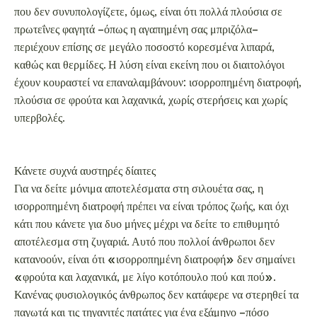
Κάνετε συχνά αυστηρές δίαιτες
Για να δείτε μόνιμα αποτελέσματα στη σιλουέτα σας, η
ισορροπημένη διατροφή πρέπει να είναι τρόπος ζωής, και όχι
κάτι που κάνετε για δυο μήνες μέχρι να δείτε το επιθυμητό
αποτέλεσμα στη ζυγαριά. Αυτό που πολλοί άνθρωποι δεν
κατανοούν, είναι ότι «ισορροπημένη διατροφή» δεν σημαίνει
«φρούτα και λαχανικά, με λίγο κοτόπουλο πού και πού».
Κανένας φυσιολογικός άνθρωπος δεν κατάφερε να στερηθεί τα
παγωτά και τις τηγανιτές πατάτες για ένα εξάμηνο –πόσο
μάλλον για μια ολόκληρη ζωή. Προκειμένου να μην
σαμποτάρετε τη δίαιτά σας, πρέπει να εντάξετε σε αυτήν ένα
10% απολαυστικά ανθυγιεινών γευμάτων.
Αν, για παράδειγμα, ακολουθείτε μια δίαιτα με έξι γεύματα την
ημέρα, οπότε τρώτε 42 γεύματα την εβδομάδα, τα τέσσερα από
αυτά μπορούν να είναι «κακά» γεύματα: δυο μπάλες παγωτό,
δυο κομμάτια πίτσα, ένα burger, μια μερίδα τηγανιτές