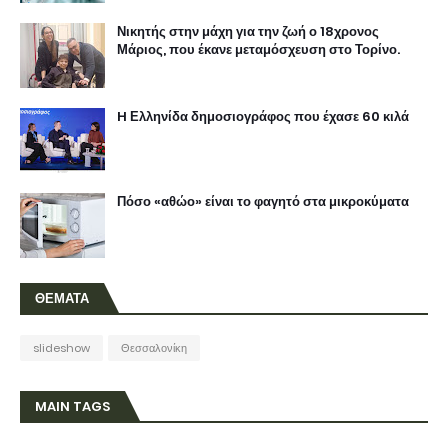
ΘΕΜΑΤΑ
slideshow
Θεσσαλονίκη
MAIN TAGS
Aπό την Θεσσαλονίκη, τα πάντα ...όλα !!!