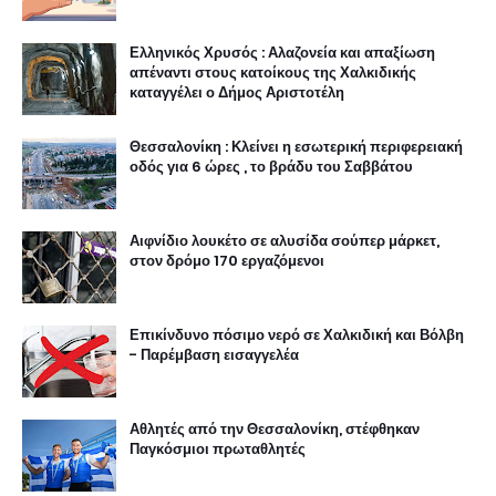
στον δρόμο 170 εργαζόμενοι
Επικίνδυνο πόσιμο νερό σε Χαλκιδική και Βόλβη
- Παρέμβαση εισαγγελέα
Αθλητές από την Θεσσαλονίκη, στέφθηκαν
Παγκόσμιοι πρωταθλητές
Εγκληματίας επιχείρησε να σκοτώσει δύο
αστυνομικούς και έναν πολίτη, χρησιμοποιώντας
το αυτοκίνητο του διαφεύγοντας
Θεσσαλονίκη : Συμμορία οργανωμένων
εγκληματιών στα χέρια της Αστυνομίας
Nεκρός ανασύρθηκε άντρας σε παραλία της
Θεσσαλονίκης