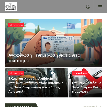
slideshow
Ανακοίνωση - ενημέρωση για τις νέες
ταυτότητες
slideshow
slideshow
Ελληνικός Χρυσός : Αλαζονεία και
απαξίωση απέναντι στους κατοίκους
Επικίνδυνο πόσιμο νερ
της Χαλκιδικής καταγγέλει ο Δήμος
Χαλκιδική και Βόλβη -
Αριστοτέλη
εισαγγελέα
Προβολή όλων