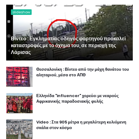
slideshow
Βίντεο : Εγκληματίας οδηγός φορτηγού προκαλεί
καταστροφές με το όχημα του, σε περιοχή της
Λάρισας
Θεσσαλονίκη : Βίντεο από την μάχη θανάτου του
αληταριού, μέσα στο ΑΠΘ
Ελληνίδα "influencer" χορεύει με νεαρούς
Αφρικανικής παραδοσιακής φυλής
Video : Στα 905 μέτρα η μεγαλύτερη κυλιόμενη
σκάλα στον κόσμο