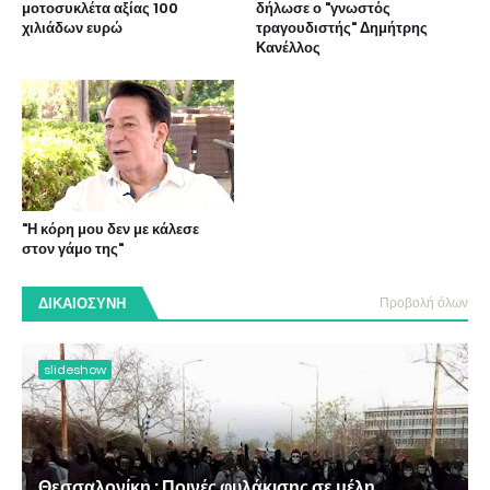
μοτοσυκλέτα αξίας 100
δήλωσε ο "γνωστός
χιλιάδων ευρώ
τραγουδιστής" Δημήτρης
Κανέλλος
"Η κόρη μου δεν με κάλεσε
στον γάμο της"
ΔΙΚΑΙΟΣΥΝΗ
Προβολή όλων
slideshow
Θεσσαλονίκη : Ποινές φυλάκισης σε μέλη