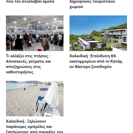
που τον συνέλαβαν άμεσα
δημοφιλούς τουριστικού
χωριού
Τι αλλάζει στις πτήσεις :
Χαλκιδική : Επένδυση 65
Aποσκευές, γεύματα, και
εκατομμυρίων από το Κατάρ,
αποζημιώσεις στις
σε 5άστερο ξενοδοχείο
καθυστερήσεις
Χαλκιδική : Ξηλώνουν
παράνομες ομπρέλες και
ξαπλώστρες από παραλίες του