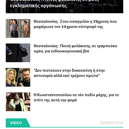
εγκληματικής οργάνωσης
Θεσσαλονίκη : Στον εισαγγελέα η 29χρονη που
μαχαίρωσε τον 24χρονο σύντροφό της
Θεσσαλονίκη : Ποινή φυλάκισης σε τραμπούκο
ιερέα, για ενδοοικογενειακή βία
"Δεν πιστεύουν στην δικαιοσύνη ή στην
αστυνομία αλλά εκεί τρέχουν πρώτα"
Η Κωνσταντοπούλου σε νέο πεδίο μάχης, για το
σπίτι της αυτή την φορά
VIDEO
Προβολή όλων