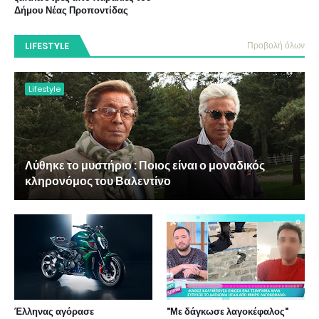
Δήμου Νέας Προποντίδας
LIFESTYLE
Προβολή όλων
Lifestyle
Λύθηκε το μυστήριο : Ποιος είναι ο μοναδικός
κληρονόμος του Βαλεντίνο
Έλληνας αγόρασε
"Με δάγκωσε λαγοκέφαλος"