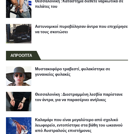
Θεσσαλονίκη : Κατάστημα διέθετε ναρκωτικά σε
πελάτες του
Αστυνομικοί πυροβόλησαν άντρα που επιχείρησε
να τους σκοτώσει
ΑΠΡΟΟΠΤΑ
Μυστακοφόρο τραβεστί, φυλακίστηκε σε
γυναικείες φυλακές
Θεσσαλονίκη : Διεστραμμένη λεσβία παρίστανε
τον άντρα, για να παρασέρνει ανήλικες
Καλαμάρι που είναι μεγαλύτερο από σχολικό
λεωφορείο, εντοπίστηκε στα βάθη του ωκεανού
από Αυστραλούς επιστήμονες