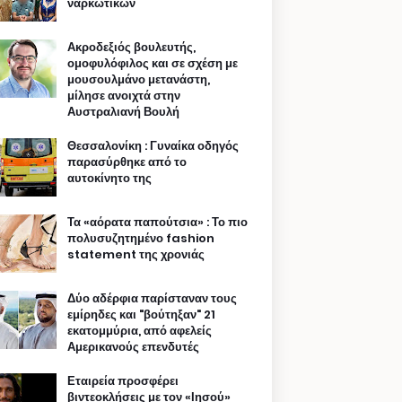
ναρκωτικών
Ακροδεξιός βουλευτής,
ομοφυλόφιλος και σε σχέση με
μουσουλμάνο μετανάστη,
μίλησε ανοιχτά στην
Αυστραλιανή Βουλή
Θεσσαλονίκη : Γυναίκα οδηγός
παρασύρθηκε από το
αυτοκίνητο της
Τα «αόρατα παπούτσια» : Το πιο
πολυσυζητημένο fashion
statement της χρονιάς
Δύο αδέρφια παρίσταναν τους
εμίρηδες και "βούτηξαν" 21
εκατομμύρια, από αφελείς
Αμερικανούς επενδυτές
Εταιρεία προσφέρει
βιντεοκλήσεις με τον «Ιησού»