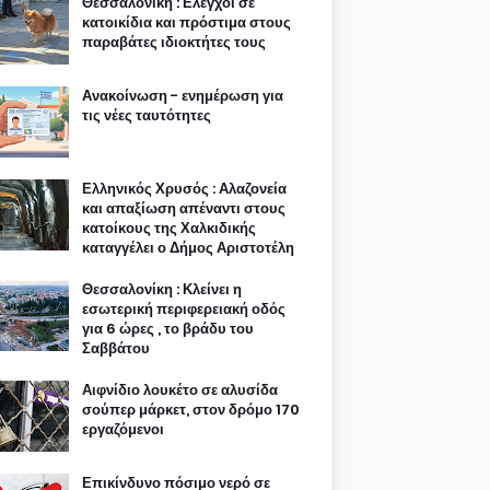
Θεσσαλονίκη : Ελεγχοι σε
κατοικίδια και πρόστιμα στους
παραβάτες ιδιοκτήτες τους
Ανακοίνωση - ενημέρωση για
τις νέες ταυτότητες
Ελληνικός Χρυσός : Αλαζονεία
και απαξίωση απέναντι στους
κατοίκους της Χαλκιδικής
καταγγέλει ο Δήμος Αριστοτέλη
Θεσσαλονίκη : Κλείνει η
εσωτερική περιφερειακή οδός
για 6 ώρες , το βράδυ του
Σαββάτου
Αιφνίδιο λουκέτο σε αλυσίδα
σούπερ μάρκετ, στον δρόμο 170
εργαζόμενοι
Επικίνδυνο πόσιμο νερό σε