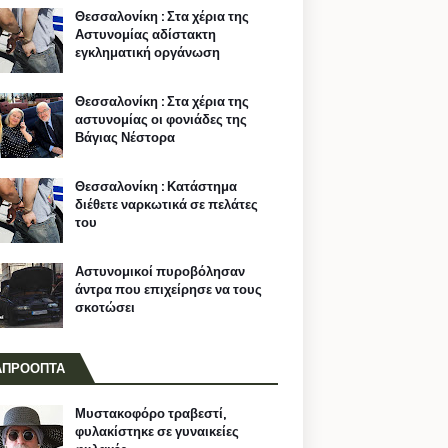
Θεσσαλονίκη : Στα χέρια της
Αστυνομίας αδίστακτη
εγκληματική οργάνωση
Θεσσαλονίκη : Στα χέρια της
αστυνομίας οι φονιάδες της
Βάγιας Νέστορα
Θεσσαλονίκη : Κατάστημα
διέθετε ναρκωτικά σε πελάτες
του
Αστυνομικοί πυροβόλησαν
άντρα που επιχείρησε να τους
σκοτώσει
ΑΠΡΟΟΠΤΑ
Μυστακοφόρο τραβεστί,
φυλακίστηκε σε γυναικείες