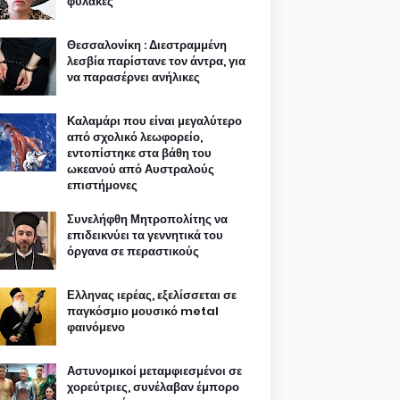
φυλακές
Θεσσαλονίκη : Διεστραμμένη
λεσβία παρίστανε τον άντρα, για
να παρασέρνει ανήλικες
Καλαμάρι που είναι μεγαλύτερο
από σχολικό λεωφορείο,
εντοπίστηκε στα βάθη του
ωκεανού από Αυστραλούς
επιστήμονες
Συνελήφθη Μητροπολίτης να
επιδεικνύει τα γεννητικά του
όργανα σε περαστικούς
Ελληνας ιερέας, εξελίσσεται σε
παγκόσμιο μουσικό metal
φαινόμενο
Αστυνομικοί μεταμφιεσμένοι σε
χορεύτριες, συνέλαβαν έμπορο