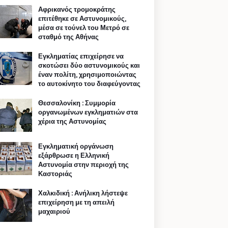
Αφρικανός τρομοκράτης
επιτέθηκε σε Αστυνομικούς,
μέσα σε τούνελ του Μετρό σε
σταθμό της Αθήνας
Εγκληματίας επιχείρησε να
σκοτώσει δύο αστυνομικούς και
έναν πολίτη, χρησιμοποιώντας
το αυτοκίνητο του διαφεύγοντας
Θεσσαλονίκη : Συμμορία
οργανωμένων εγκληματιών στα
χέρια της Αστυνομίας
Εγκληματική οργάνωση
εξάρθρωσε η Ελληνική
Αστυνομία στην περιοχή της
Καστοριάς
Χαλκιδική : Ανήλικη λήστεψε
επιχείρηση με τη απειλή
μαχαιριού