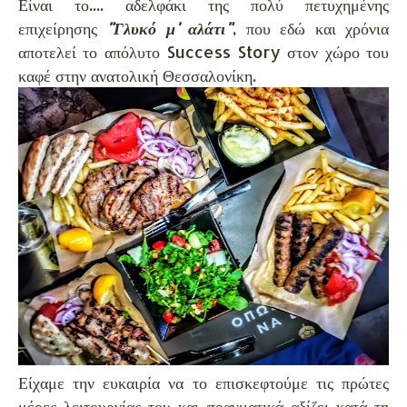
Είναι το.... αδελφάκι της πολύ πετυχημένης
επιχείρησης
"Γλυκό μ' αλάτι"
, που εδώ και χρόνια
αποτελεί το απόλυτο Success Story στον χώρο του
καφέ στην ανατολική Θεσσαλονίκη.
Είχαμε την ευκαιρία να το επισκεφτούμε τις πρώτες
μέρες λειτουργίας του και πραγματικά αξίζει κατά τη