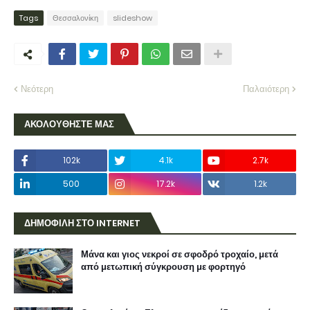
Tags
Θεσσαλονίκη
slideshow
Νεότερη
Παλαιότερη
ΑΚΟΛΟΥΘΗΣΤΕ ΜΑΣ
102k
4.1k
2.7k
500
17.2k
1.2k
ΔΗΜΟΦΙΛΗ ΣΤΟ INTERNET
Μάνα και γιος νεκροί σε σφοδρό τροχαίο, μετά
από μετωπική σύγκρουση με φορτηγό