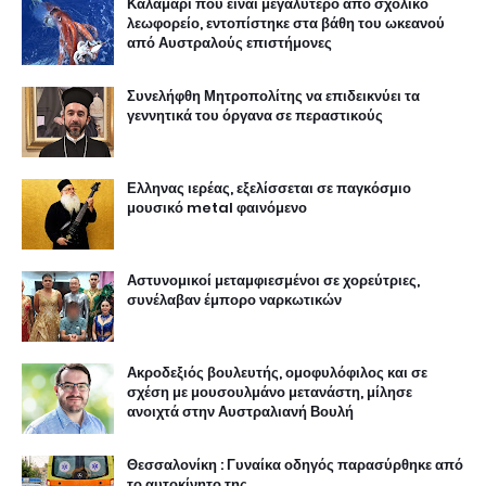
Καλαμάρι που είναι μεγαλύτερο από σχολικό
λεωφορείο, εντοπίστηκε στα βάθη του ωκεανού
από Αυστραλούς επιστήμονες
Συνελήφθη Μητροπολίτης να επιδεικνύει τα
γεννητικά του όργανα σε περαστικούς
Ελληνας ιερέας, εξελίσσεται σε παγκόσμιο
μουσικό metal φαινόμενο
Αστυνομικοί μεταμφιεσμένοι σε χορεύτριες,
συνέλαβαν έμπορο ναρκωτικών
Ακροδεξιός βουλευτής, ομοφυλόφιλος και σε
σχέση με μουσουλμάνο μετανάστη, μίλησε
ανοιχτά στην Αυστραλιανή Βουλή
Θεσσαλονίκη : Γυναίκα οδηγός παρασύρθηκε από
το αυτοκίνητο της