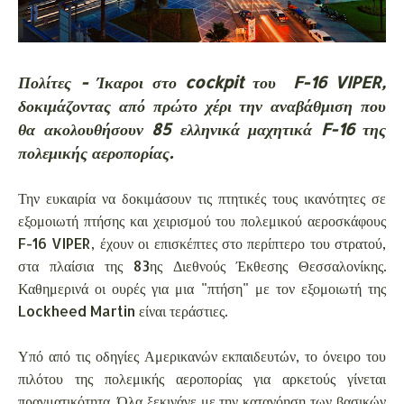
Πολίτες - Ίκαροι στο cockpit του F-16 VIPER,
δοκιμάζοντας από πρώτο χέρι την αναβάθμιση που
θα ακολουθήσουν 85 ελληνικά μαχητικά F-16 της
πολεμικής αεροπορίας.
Την ευκαιρία να δοκιμάσουν τις πτητικές τους ικανότητες σε
εξομοιωτή πτήσης και χειρισμού του πολεμικού αεροσκάφους
F-16 VIPER, έχουν οι επισκέπτες στο περίπτερο του στρατού,
στα πλαίσια της 83ης Διεθνούς Έκθεσης Θεσσαλονίκης.
Καθημερινά οι ουρές για μια "πτήση" με τον εξομοιωτή της
Lockheed Martin είναι τεράστιες.
Υπό από τις οδηγίες Αμερικανών εκπαιδευτών, το όνειρο του
πιλότου της πολεμικής αεροπορίας για αρκετούς γίνεται
πραγματικότητα. Όλα ξεκινάνε με την κατανόηση των βασικών