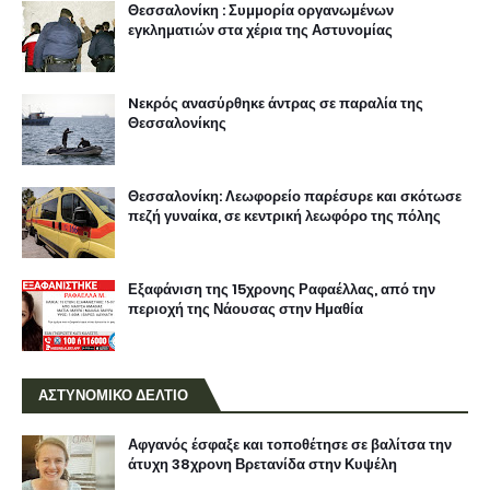
Θεσσαλονίκη : Συμμορία οργανωμένων
εγκληματιών στα χέρια της Αστυνομίας
Nεκρός ανασύρθηκε άντρας σε παραλία της
Θεσσαλονίκης
Θεσσαλονίκη: Λεωφορείο παρέσυρε και σκότωσε
πεζή γυναίκα, σε κεντρική λεωφόρο της πόλης
Εξαφάνιση της 15χρονης Ραφαέλλας, από την
περιοχή της Νάουσας στην Ημαθία
ΑΣΤΥΝΟΜΙΚΟ ΔΕΛΤΙΟ
Αφγανός έσφαξε και τοποθέτησε σε βαλίτσα την
άτυχη 38χρονη Βρετανίδα στην Κυψέλη