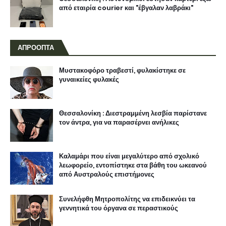
από εταιρία courier και "έβγαλαν λαβράκι"
ΑΠΡΟΟΠΤΑ
Μυστακοφόρο τραβεστί, φυλακίστηκε σε
γυναικείες φυλακές
Θεσσαλονίκη : Διεστραμμένη λεσβία παρίστανε
τον άντρα, για να παρασέρνει ανήλικες
Καλαμάρι που είναι μεγαλύτερο από σχολικό
λεωφορείο, εντοπίστηκε στα βάθη του ωκεανού
από Αυστραλούς επιστήμονες
Συνελήφθη Μητροπολίτης να επιδεικνύει τα
γεννητικά του όργανα σε περαστικούς