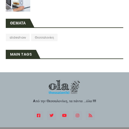
ΘΕΜΑΤΑ
slideshow
Θεσσαλονίκη
MAIN TAGS
Aπό την Θεσσαλονίκη, τα πάντα ...όλα !!!