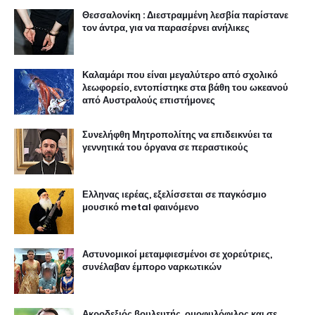
Θεσσαλονίκη : Διεστραμμένη λεσβία παρίστανε
τον άντρα, για να παρασέρνει ανήλικες
Καλαμάρι που είναι μεγαλύτερο από σχολικό
λεωφορείο, εντοπίστηκε στα βάθη του ωκεανού
από Αυστραλούς επιστήμονες
Συνελήφθη Μητροπολίτης να επιδεικνύει τα
γεννητικά του όργανα σε περαστικούς
Ελληνας ιερέας, εξελίσσεται σε παγκόσμιο
μουσικό metal φαινόμενο
Αστυνομικοί μεταμφιεσμένοι σε χορεύτριες,
συνέλαβαν έμπορο ναρκωτικών
Ακροδεξιός βουλευτής, ομοφυλόφιλος και σε