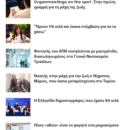
Organmeetings on the spot : Στην πρώτη
γραμμή για τη μάχη της ζωής
"Ήμουν 110 κιλά και έκανα επέμβαση για να τα
χάσω"
Φοιτητής του ΑΠΘ νοσηλεύεται με μηνιγγίτιδα,
διασωληνωμένος στο Γενικό Νοσοκομείο
Τρικάλων
Νικητής στην μάχη για την ζωή ο 18χρονος
Μάριος, που έκανε μεταμόσχευση στο Τορίνο.
H Ελληνίδα δημοσιογράφος που έχασε 60 κιλά
Πόσο «αθώο» είναι το φαγητό στα μικροκύματα