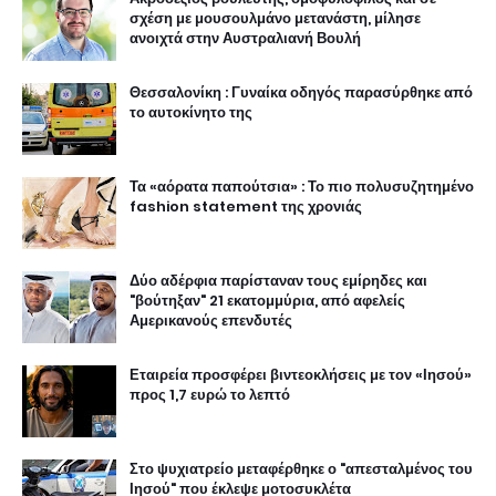
σχέση με μουσουλμάνο μετανάστη, μίλησε
ανοιχτά στην Αυστραλιανή Βουλή
Θεσσαλονίκη : Γυναίκα οδηγός παρασύρθηκε από
το αυτοκίνητο της
Τα «αόρατα παπούτσια» : Το πιο πολυσυζητημένο
fashion statement της χρονιάς
Δύο αδέρφια παρίσταναν τους εμίρηδες και
"βούτηξαν" 21 εκατομμύρια, από αφελείς
Αμερικανούς επενδυτές
Εταιρεία προσφέρει βιντεοκλήσεις με τον «Ιησού»
προς 1,7 ευρώ το λεπτό
Στο ψυχιατρείο μεταφέρθηκε ο "απεσταλμένος του
Ιησού" που έκλεψε μοτοσυκλέτα