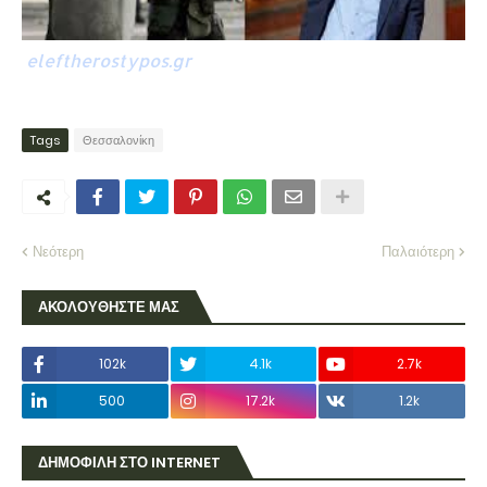
eleftherostypos.gr
Tags
Θεσσαλονίκη
Νεότερη
Παλαιότερη
ΑΚΟΛΟΥΘΗΣΤΕ ΜΑΣ
102k
4.1k
2.7k
500
17.2k
1.2k
ΔΗΜΟΦΙΛΗ ΣΤΟ INTERNET