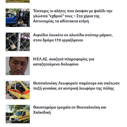
Τέσσερις οι αλήτες που έκοψαν με ψαλίδι την
γλώσσα "εχθρού" τους - Στα χέρια της
Αστυνομίας τα αδίστακτα κτήνη
Αιφνίδιο λουκέτο σε αλυσίδα σούπερ μάρκετ,
στον δρόμο 170 εργαζόμενοι
Η ΕΛ.ΑΣ. αναζητά πληροφορίες για
καταζητούμενο δολοφόνο
Θεσσαλονίκη: Λεωφορείο παρέσυρε και σκότωσε
πεζή γυναίκα, σε κεντρική λεωφόρο της πόλης
Θανατηφόρα τροχαία σε Θεσσαλονίκη και
Χαλκιδική