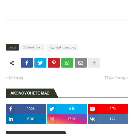
Tags
Θεσσαλονίκη
Τεχνες-Πολιτισμος
Νεότερη
Παλαιότερη
ΑΚΟΛΟΥΘΗΣΤΕ ΜΑΣ
102k
4.1k
2.7k
500
17.2k
1.2k