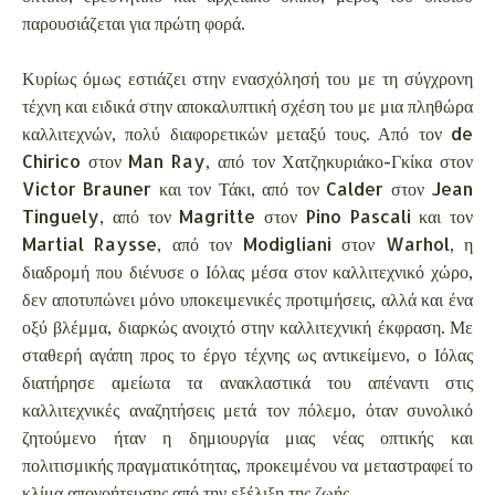
παρουσιάζεται για πρώτη φορά.
Κυρίως όμως εστιάζει στην ενασχόλησή του με τη σύγχρονη
τέχνη και ειδικά στην αποκαλυπτική σχέση του με μια πληθώρα
καλλιτεχνών, πολύ διαφορετικών μεταξύ τους. Από τον de
Chirico στον Man Ray, από τον Χατζηκυριάκο-Γκίκα στον
Victor Brauner και τον Τάκι, από τον Calder στον Jean
Tinguely, από τον Magritte στον Pino Pascali και τον
Martial Raysse, από τον Modigliani στον Warhol, η
διαδρομή που διένυσε ο Ιόλας μέσα στον καλλιτεχνικό χώρο,
δεν αποτυπώνει μόνο υποκειμενικές προτιμήσεις, αλλά και ένα
οξύ βλέμμα, διαρκώς ανοιχτό στην καλλιτεχνική έκφραση. Με
σταθερή αγάπη προς το έργο τέχνης ως αντικείμενο, ο Ιόλας
διατήρησε αμείωτα τα ανακλαστικά του απέναντι στις
καλλιτεχνικές αναζητήσεις μετά τον πόλεμο, όταν συνολικό
ζητούμενο ήταν η δημιουργία μιας νέας οπτικής και
πολιτισμικής πραγματικότητας, προκειμένου να μεταστραφεί το
κλίμα απογοήτευσης από την εξέλιξη της ζωής.