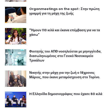
Organmeetings on the spot : Στην πρώτη
γραμμή για τη μάχη της ζωής
"Ήμουν 110 κιλά και έκανα επέμβαση για να τα
χάσω"
Φοιτητής του ΑΠΘ νοσηλεύεται με μηνιγγίτιδα,
διασωληνωμένος στο Γενικό Νοσοκομείο
Τρικάλων
Νικητής στην μάχη για την ζωή ο 18χρονος
Μάριος, που έκανε μεταμόσχευση στο Τορίνο.
H Ελληνίδα δημοσιογράφος που έχασε 60 κιλά