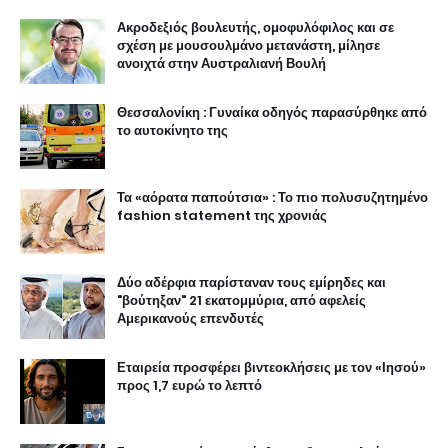
Ακροδεξιός βουλευτής, ομοφυλόφιλος και σε
σχέση με μουσουλμάνο μετανάστη, μίλησε
ανοιχτά στην Αυστραλιανή Βουλή
Θεσσαλονίκη : Γυναίκα οδηγός παρασύρθηκε από
το αυτοκίνητο της
Τα «αόρατα παπούτσια» : Το πιο πολυσυζητημένο
fashion statement της χρονιάς
Δύο αδέρφια παρίσταναν τους εμίρηδες και
"βούτηξαν" 21 εκατομμύρια, από αφελείς
Αμερικανούς επενδυτές
Εταιρεία προσφέρει βιντεοκλήσεις με τον «Ιησού»
προς 1,7 ευρώ το λεπτό