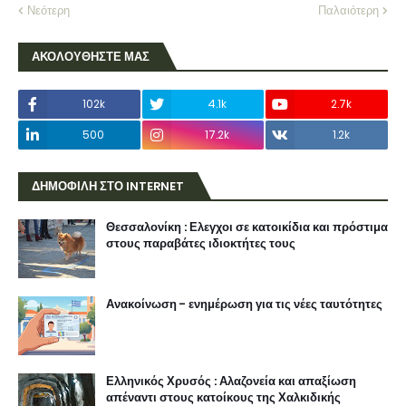
Νεότερη
Παλαιότερη
ΑΚΟΛΟΥΘΗΣΤΕ ΜΑΣ
102k
4.1k
2.7k
500
17.2k
1.2k
ΔΗΜΟΦΙΛΗ ΣΤΟ INTERNET
Θεσσαλονίκη : Ελεγχοι σε κατοικίδια και πρόστιμα
στους παραβάτες ιδιοκτήτες τους
Ανακοίνωση - ενημέρωση για τις νέες ταυτότητες
Ελληνικός Χρυσός : Αλαζονεία και απαξίωση
απέναντι στους κατοίκους της Χαλκιδικής