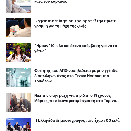
κατά του καρκίνου
Organmeetings on the spot : Στην πρώτη
γραμμή για τη μάχη της ζωής
"Ήμουν 110 κιλά και έκανα επέμβαση για να τα
χάσω"
Φοιτητής του ΑΠΘ νοσηλεύεται με μηνιγγίτιδα,
διασωληνωμένος στο Γενικό Νοσοκομείο
Τρικάλων
Νικητής στην μάχη για την ζωή ο 18χρονος
Μάριος, που έκανε μεταμόσχευση στο Τορίνο.
H Ελληνίδα δημοσιογράφος που έχασε 60 κιλά