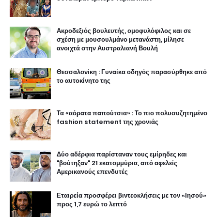
Ακροδεξιός βουλευτής, ομοφυλόφιλος και σε
σχέση με μουσουλμάνο μετανάστη, μίλησε
ανοιχτά στην Αυστραλιανή Βουλή
Θεσσαλονίκη : Γυναίκα οδηγός παρασύρθηκε από
το αυτοκίνητο της
Τα «αόρατα παπούτσια» : Το πιο πολυσυζητημένο
fashion statement της χρονιάς
Δύο αδέρφια παρίσταναν τους εμίρηδες και
"βούτηξαν" 21 εκατομμύρια, από αφελείς
Αμερικανούς επενδυτές
Εταιρεία προσφέρει βιντεοκλήσεις με τον «Ιησού»
προς 1,7 ευρώ το λεπτό