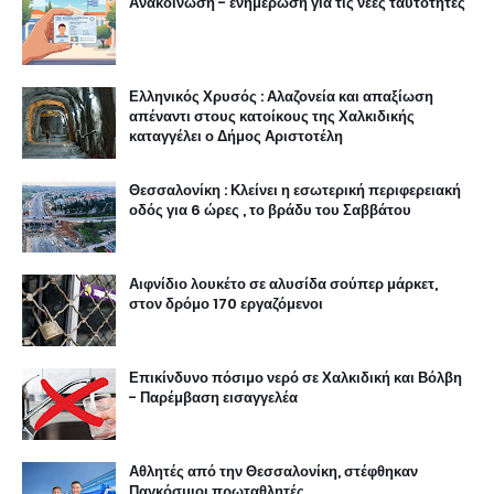
Ανακοίνωση - ενημέρωση για τις νέες ταυτότητες
Ελληνικός Χρυσός : Αλαζονεία και απαξίωση
απέναντι στους κατοίκους της Χαλκιδικής
καταγγέλει ο Δήμος Αριστοτέλη
Θεσσαλονίκη : Κλείνει η εσωτερική περιφερειακή
οδός για 6 ώρες , το βράδυ του Σαββάτου
Αιφνίδιο λουκέτο σε αλυσίδα σούπερ μάρκετ,
στον δρόμο 170 εργαζόμενοι
Επικίνδυνο πόσιμο νερό σε Χαλκιδική και Βόλβη
- Παρέμβαση εισαγγελέα
Αθλητές από την Θεσσαλονίκη, στέφθηκαν
Παγκόσμιοι πρωταθλητές