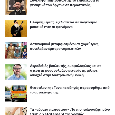
Συνελήφθη Μητροπολίτης να επιδεικνύει τα
γεννητικά του όργανα σε περαστικούς
Ελληνας ιερέας, εξελίσσεται σε παγκόσμιο
μουσικό metal φαινόμενο
Αστυνομικοί μεταμφιεσμένοι σε χορεύτριες,
συνέλαβαν έμπορο ναρκωτικών
Ακροδεξιός βουλευτής, ομοφυλόφιλος και σε
σχέση με μουσουλμάνο μετανάστη, μίλησε
ανοιχτά στην Αυστραλιανή Βουλή
Θεσσαλονίκη : Γυναίκα οδηγός παρασύρθηκε από
το αυτοκίνητο της
Τα «αόρατα παπούτσια» : Το πιο πολυσυζητημένο
fashion statement της χρονιάς