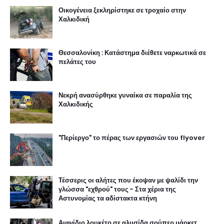
Οικογένεια ξεκληρίστηκε σε τροχαίο στην
Χαλκιδική
Θεσσαλονίκη : Κατάστημα διέθετε ναρκωτικά σε
πελάτες του
Νεκρή ανασύρθηκε γυναίκα σε παραλία της
Χαλκιδικής
"Περίεργο" το πέρας των εργασιών του flyover
Τέσσερις οι αλήτες που έκοψαν με ψαλίδι την
γλώσσα "εχθρού" τους - Στα χέρια της
Αστυνομίας τα αδίστακτα κτήνη
Αιφνίδιο λουκέτο σε αλυσίδα σούπερ μάρκετ,