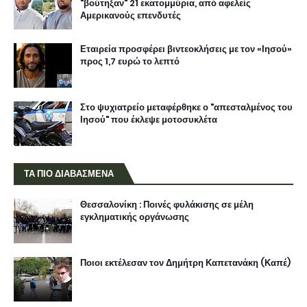
"βούτηξαν" 21 εκατομμύρια, από αφελείς
Αμερικανούς επενδυτές
Εταιρεία προσφέρει βιντεοκλήσεις με τον «Ιησού»
προς 1,7 ευρώ το λεπτό
Στο ψυχιατρείο μεταφέρθηκε ο "απεσταλμένος του
Ιησού" που έκλεψε μοτοσυκλέτα
ΤΑ ΠΙΟ ΔΙΑΒΑΣΜΕΝΑ
Θεσσαλονίκη : Ποινές φυλάκισης σε μέλη
εγκληματικής οργάνωσης
Ποιοι εκτέλεσαν τον Δημήτρη Καπετανάκη (Καπέ)