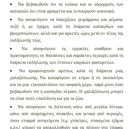
Να βεβαιωθούν ότι τα λούκια και οι υδρορροές των
κατοικιών δεν είναι φραγμένα και λειτουργούν κανονικά.
Να αποφεύγουν να διασχίζουν χειμάρρους και ρέματα,
πεζή ή με όχημα, κατά τη διάρκεια καταιγίδων και
βροχοπτώσεων, αλλά και για αρκετές ώρες μετά το τέλος της
εκδήλωσής τους.
Να αποφεύγουν τις εργασίες υπαίθρου και
δραστηριότητες σε θαλάσσιες και παράκτιες περιοχές κατά τη
διάρκεια εκδήλωσης των έντονων καιρικών φαινομένων.
Να προφυλαχτούν αμέσως κατά τη διάρκεια μιας
χαλαζόπτωσης. Να καταφύγουν σε κτίριο ή σε αυτοκίνητο
και να μην εγκαταλείπουν τον ασφαλή χώρο, παρά μόνο όταν
βεβαιωθούν ότι η καταιγίδα πέρασε. Η χαλαζόπτωση μπορεί
να είναι πολύ επικίνδυνη και για τα ζώα.
Να αποφύγουν τη διέλευση κάτω από μεγάλα δέντρα,
κάτω από αναρτημένες πινακίδες και γενικά από περιοχές,
όπου ελαφρά αντικείμενα (π.χ. γλάστρες, σπασμένα τζάμια
κ.λπ.) μπορεί να αποκολληθούν και να πέσουν στο έδαφος