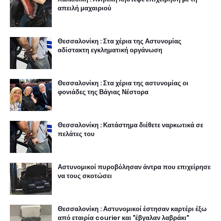
απειλή μαχαιριού
Θεσσαλονίκη : Στα χέρια της Αστυνομίας
αδίστακτη εγκληματική οργάνωση
Θεσσαλονίκη : Στα χέρια της αστυνομίας οι
φονιάδες της Βάγιας Νέστορα
Θεσσαλονίκη : Κατάστημα διέθετε ναρκωτικά σε
πελάτες του
Αστυνομικοί πυροβόλησαν άντρα που επιχείρησε
να τους σκοτώσει
Θεσσαλονίκη : Αστυνομικοί έστησαν καρτέρι έξω
από εταιρία courier και "έβγαλαν λαβράκι"