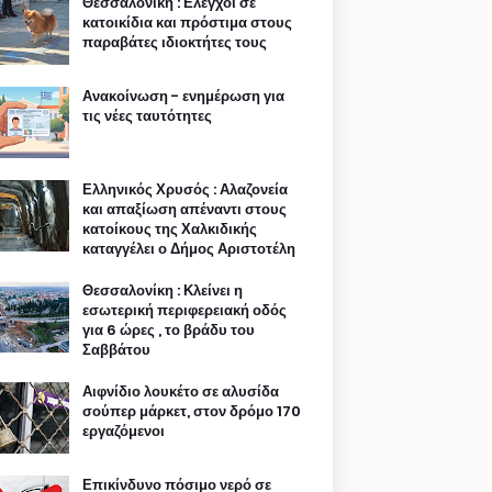
Θεσσαλονίκη : Ελεγχοι σε
κατοικίδια και πρόστιμα στους
παραβάτες ιδιοκτήτες τους
Ανακοίνωση - ενημέρωση για
τις νέες ταυτότητες
Ελληνικός Χρυσός : Αλαζονεία
και απαξίωση απέναντι στους
κατοίκους της Χαλκιδικής
καταγγέλει ο Δήμος Αριστοτέλη
Θεσσαλονίκη : Κλείνει η
εσωτερική περιφερειακή οδός
για 6 ώρες , το βράδυ του
Σαββάτου
Αιφνίδιο λουκέτο σε αλυσίδα
σούπερ μάρκετ, στον δρόμο 170
εργαζόμενοι
Επικίνδυνο πόσιμο νερό σε