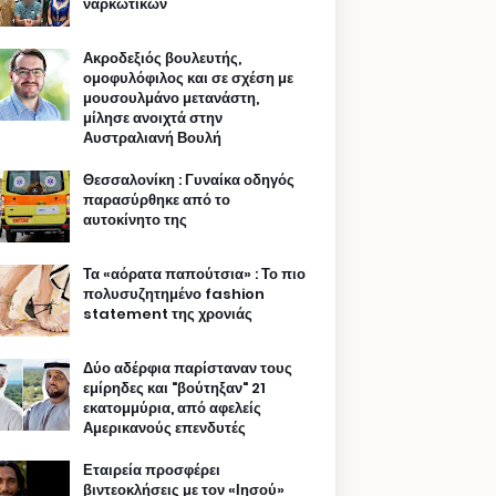
ναρκωτικών
Ακροδεξιός βουλευτής,
ομοφυλόφιλος και σε σχέση με
μουσουλμάνο μετανάστη,
μίλησε ανοιχτά στην
Αυστραλιανή Βουλή
Θεσσαλονίκη : Γυναίκα οδηγός
παρασύρθηκε από το
αυτοκίνητο της
Τα «αόρατα παπούτσια» : Το πιο
πολυσυζητημένο fashion
statement της χρονιάς
Δύο αδέρφια παρίσταναν τους
εμίρηδες και "βούτηξαν" 21
εκατομμύρια, από αφελείς
Αμερικανούς επενδυτές
Εταιρεία προσφέρει
βιντεοκλήσεις με τον «Ιησού»