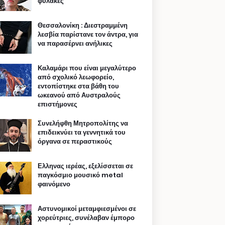
φυλακές
Θεσσαλονίκη : Διεστραμμένη
λεσβία παρίστανε τον άντρα, για
να παρασέρνει ανήλικες
Καλαμάρι που είναι μεγαλύτερο
από σχολικό λεωφορείο,
εντοπίστηκε στα βάθη του
ωκεανού από Αυστραλούς
επιστήμονες
Συνελήφθη Μητροπολίτης να
επιδεικνύει τα γεννητικά του
όργανα σε περαστικούς
Ελληνας ιερέας, εξελίσσεται σε
παγκόσμιο μουσικό metal
φαινόμενο
Αστυνομικοί μεταμφιεσμένοι σε
χορεύτριες, συνέλαβαν έμπορο