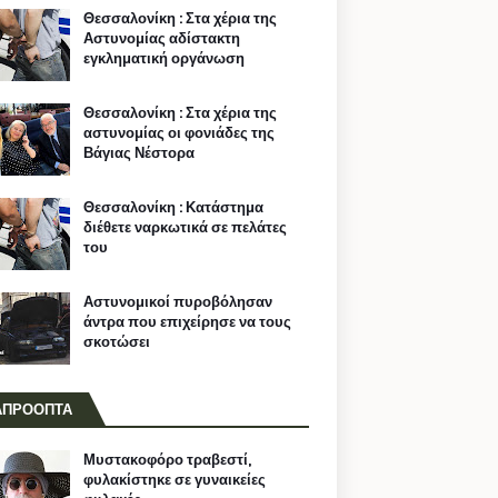
Θεσσαλονίκη : Στα χέρια της
Αστυνομίας αδίστακτη
εγκληματική οργάνωση
Θεσσαλονίκη : Στα χέρια της
αστυνομίας οι φονιάδες της
Βάγιας Νέστορα
Θεσσαλονίκη : Κατάστημα
διέθετε ναρκωτικά σε πελάτες
του
Αστυνομικοί πυροβόλησαν
άντρα που επιχείρησε να τους
σκοτώσει
ΑΠΡΟΟΠΤΑ
Μυστακοφόρο τραβεστί,
φυλακίστηκε σε γυναικείες