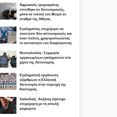
Αφρικανός τρομοκράτης
επιτέθηκε σε Αστυνομικούς,
μέσα σε τούνελ του Μετρό σε
σταθμό της Αθήνας
Εγκληματίας επιχείρησε να
σκοτώσει δύο αστυνομικούς και
έναν πολίτη, χρησιμοποιώντας
το αυτοκίνητο του διαφεύγοντας
Θεσσαλονίκη : Συμμορία
οργανωμένων εγκληματιών στα
χέρια της Αστυνομίας
Εγκληματική οργάνωση
εξάρθρωσε η Ελληνική
Αστυνομία στην περιοχή της
Καστοριάς
Χαλκιδική : Ανήλικη λήστεψε
επιχείρηση με τη απειλή
μαχαιριού