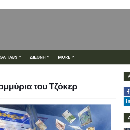
GA TABS
ΔΙΕΘΝΗ
MORE
ομμύρια του Τζόκερ