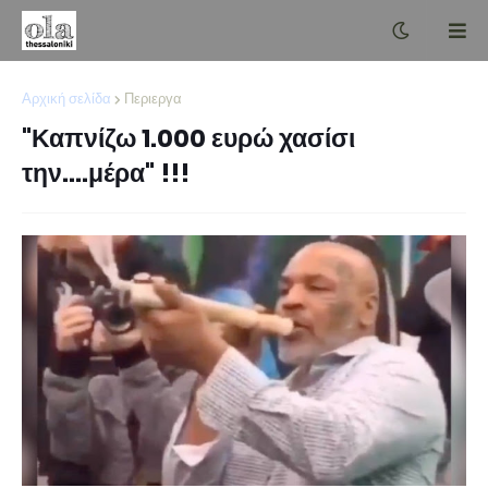
Αρχική σελίδα
Περιεργα
"Καπνίζω 1.000 ευρώ χασίσι
την....μέρα" !!!