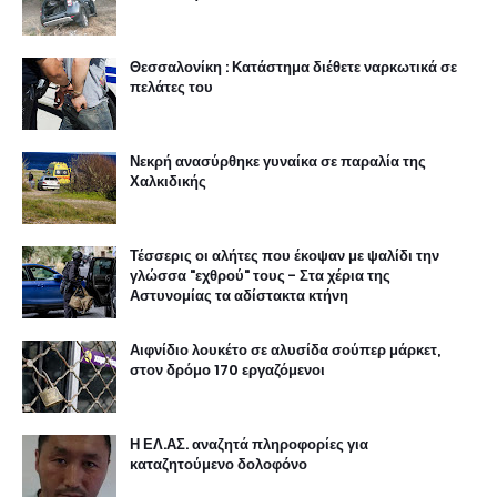
Θεσσαλονίκη : Κατάστημα διέθετε ναρκωτικά σε
πελάτες του
Νεκρή ανασύρθηκε γυναίκα σε παραλία της
Χαλκιδικής
Τέσσερις οι αλήτες που έκοψαν με ψαλίδι την
γλώσσα "εχθρού" τους - Στα χέρια της
Αστυνομίας τα αδίστακτα κτήνη
Αιφνίδιο λουκέτο σε αλυσίδα σούπερ μάρκετ,
στον δρόμο 170 εργαζόμενοι
Η ΕΛ.ΑΣ. αναζητά πληροφορίες για
καταζητούμενο δολοφόνο