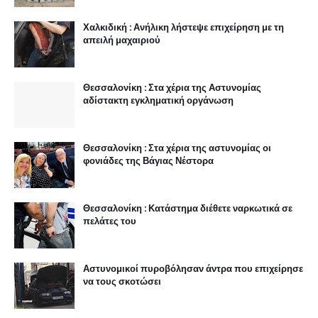
Χαλκιδική : Ανήλικη λήστεψε επιχείρηση με τη
απειλή μαχαιριού
Θεσσαλονίκη : Στα χέρια της Αστυνομίας
αδίστακτη εγκληματική οργάνωση
Θεσσαλονίκη : Στα χέρια της αστυνομίας οι
φονιάδες της Βάγιας Νέστορα
Θεσσαλονίκη : Κατάστημα διέθετε ναρκωτικά σε
πελάτες του
Αστυνομικοί πυροβόλησαν άντρα που επιχείρησε
να τους σκοτώσει