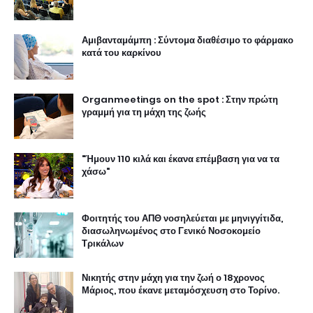
Αμιβανταμάμπη : Σύντομα διαθέσιμο το φάρμακο
κατά του καρκίνου
Organmeetings on the spot : Στην πρώτη
γραμμή για τη μάχη της ζωής
"Ήμουν 110 κιλά και έκανα επέμβαση για να τα
χάσω"
Φοιτητής του ΑΠΘ νοσηλεύεται με μηνιγγίτιδα,
διασωληνωμένος στο Γενικό Νοσοκομείο
Τρικάλων
Νικητής στην μάχη για την ζωή ο 18χρονος
Μάριος, που έκανε μεταμόσχευση στο Τορίνο.