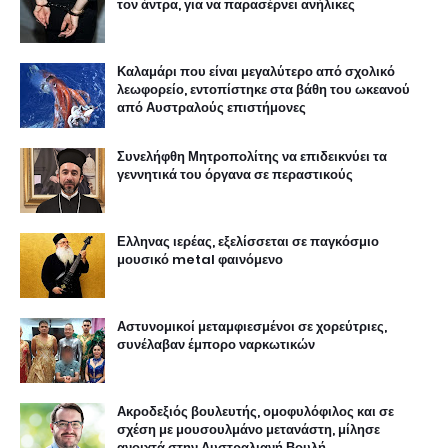
τον άντρα, για να παρασέρνει ανήλικες
Καλαμάρι που είναι μεγαλύτερο από σχολικό
λεωφορείο, εντοπίστηκε στα βάθη του ωκεανού
από Αυστραλούς επιστήμονες
Συνελήφθη Μητροπολίτης να επιδεικνύει τα
γεννητικά του όργανα σε περαστικούς
Ελληνας ιερέας, εξελίσσεται σε παγκόσμιο
μουσικό metal φαινόμενο
Αστυνομικοί μεταμφιεσμένοι σε χορεύτριες,
συνέλαβαν έμπορο ναρκωτικών
Ακροδεξιός βουλευτής, ομοφυλόφιλος και σε
σχέση με μουσουλμάνο μετανάστη, μίλησε
ανοιχτά στην Αυστραλιανή Βουλή