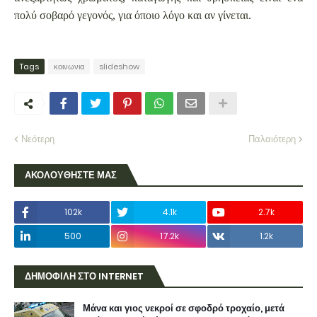
πολύ σοβαρό γεγονός, για όποιο λόγο και αν γίνεται.
Tags
κοινωνια
slideshow
Νεότερη
Παλαιότερη
ΑΚΟΛΟΥΘΗΣΤΕ ΜΑΣ
102k
4.1k
2.7k
500
17.2k
1.2k
ΔΗΜΟΦΙΛΗ ΣΤΟ INTERNET
Μάνα και γιος νεκροί σε σφοδρό τροχαίο, μετά