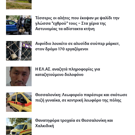
Τέσσερις οι αλήτες που έκοψαν με ψαλίδι την
γλώσσα "εχθρού" τους - Στα χέρια της
Αστυνομίας τα αδίστακτα κτήνη
Αιφνίδιο λουκέτο σε αλυσίδα σούπερ μάρκετ,
στον δρόμο 170 εργαζόμενοι
Η ΕΛ.ΑΣ. αναζητά πληροφορίες για
καταζητούμενο δολοφόνο
Θεσσαλονίκη: Λεωφορείο παρέσυρε και σκότωσε
πεζή γυναίκα, σε κεντρική λεωφόρο της πόλης
Θανατηφόρα τροχαία σε Θεσσαλονίκη και
Χαλκιδική