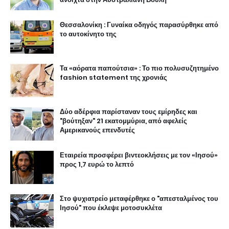
Θεσσαλονίκη : Γυναίκα οδηγός παρασύρθηκε από
το αυτοκίνητο της
Τα «αόρατα παπούτσια» : Το πιο πολυσυζητημένο
fashion statement της χρονιάς
Δύο αδέρφια παρίσταναν τους εμίρηδες και
"βούτηξαν" 21 εκατομμύρια, από αφελείς
Αμερικανούς επενδυτές
Εταιρεία προσφέρει βιντεοκλήσεις με τον «Ιησού»
προς 1,7 ευρώ το λεπτό
Στο ψυχιατρείο μεταφέρθηκε ο "απεσταλμένος του
Ιησού" που έκλεψε μοτοσυκλέτα