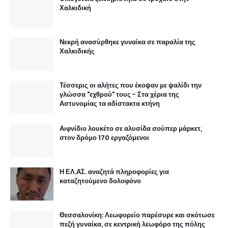
Χαλκιδική
Νεκρή ανασύρθηκε γυναίκα σε παραλία της
Χαλκιδικής
Τέσσερις οι αλήτες που έκοψαν με ψαλίδι την
γλώσσα "εχθρού" τους - Στα χέρια της
Αστυνομίας τα αδίστακτα κτήνη
Αιφνίδιο λουκέτο σε αλυσίδα σούπερ μάρκετ,
στον δρόμο 170 εργαζόμενοι
Η ΕΛ.ΑΣ. αναζητά πληροφορίες για
καταζητούμενο δολοφόνο
Θεσσαλονίκη: Λεωφορείο παρέσυρε και σκότωσε
πεζή γυναίκα, σε κεντρική λεωφόρο της πόλης