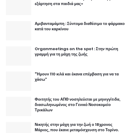
εξάρτηση στα παιδιά μας»
Αμιβανταμάμπη : Σύντομα διαθέσιμο το φάρμακο
κατά του καρκίνου
Organmeetings on the spot : Στην πρώτη
γραμμή για τη μάχη της ζωής
"Ήμουν 110 κιλά και έκανα επέμβαση για να τα
χάσω"
Φοιτητής του ΑΠΘ νοσηλεύεται με μηνιγγίτιδα,
διασωληνωμένος στο Γενικό Νοσοκομείο
Τρικάλων
Νικητής στην μάχη για την ζωή ο 18χρονος
Μάριος, που έκανε μεταμόσχευση στο Τορίνο.