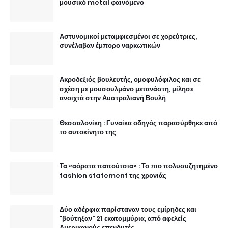
μουσικό metal φαινόμενο
Αστυνομικοί μεταμφιεσμένοι σε χορεύτριες,
συνέλαβαν έμπορο ναρκωτικών
Ακροδεξιός βουλευτής, ομοφυλόφιλος και σε
σχέση με μουσουλμάνο μετανάστη, μίλησε
ανοιχτά στην Αυστραλιανή Βουλή
Θεσσαλονίκη : Γυναίκα οδηγός παρασύρθηκε από
το αυτοκίνητο της
Τα «αόρατα παπούτσια» : Το πιο πολυσυζητημένο
fashion statement της χρονιάς
Δύο αδέρφια παρίσταναν τους εμίρηδες και
"βούτηξαν" 21 εκατομμύρια, από αφελείς
Αμερικανούς επενδυτές