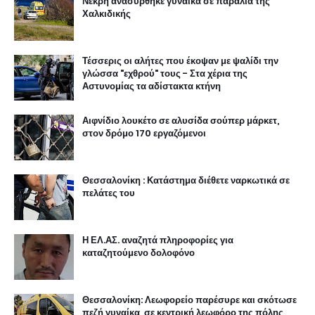
Νεκρή ανασύρθηκε γυναίκα σε παραλία της
Χαλκιδικής
Τέσσερις οι αλήτες που έκοψαν με ψαλίδι την
γλώσσα "εχθρού" τους - Στα χέρια της
Αστυνομίας τα αδίστακτα κτήνη
Αιφνίδιο λουκέτο σε αλυσίδα σούπερ μάρκετ,
στον δρόμο 170 εργαζόμενοι
Θεσσαλονίκη : Κατάστημα διέθετε ναρκωτικά σε
πελάτες του
Η ΕΛ.ΑΣ. αναζητά πληροφορίες για
καταζητούμενο δολοφόνο
Θεσσαλονίκη: Λεωφορείο παρέσυρε και σκότωσε
πεζή γυναίκα, σε κεντρική λεωφόρο της πόλης