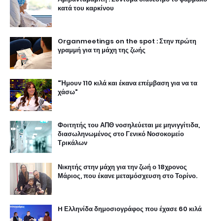
κατά του καρκίνου
Organmeetings on the spot : Στην πρώτη
γραμμή για τη μάχη της ζωής
"Ήμουν 110 κιλά και έκανα επέμβαση για να τα
χάσω"
Φοιτητής του ΑΠΘ νοσηλεύεται με μηνιγγίτιδα,
διασωληνωμένος στο Γενικό Νοσοκομείο
Τρικάλων
Νικητής στην μάχη για την ζωή ο 18χρονος
Μάριος, που έκανε μεταμόσχευση στο Τορίνο.
H Ελληνίδα δημοσιογράφος που έχασε 60 κιλά