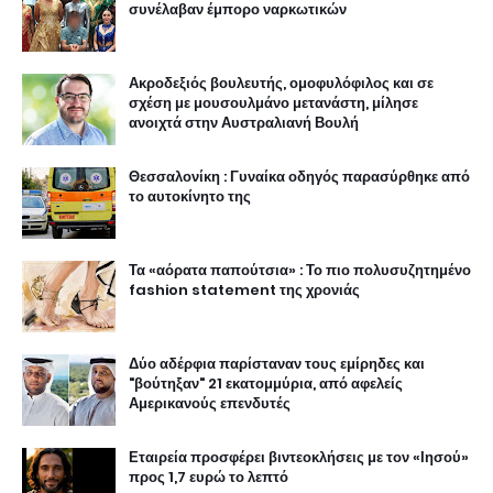
συνέλαβαν έμπορο ναρκωτικών
Ακροδεξιός βουλευτής, ομοφυλόφιλος και σε
σχέση με μουσουλμάνο μετανάστη, μίλησε
ανοιχτά στην Αυστραλιανή Βουλή
Θεσσαλονίκη : Γυναίκα οδηγός παρασύρθηκε από
το αυτοκίνητο της
Τα «αόρατα παπούτσια» : Το πιο πολυσυζητημένο
fashion statement της χρονιάς
Δύο αδέρφια παρίσταναν τους εμίρηδες και
"βούτηξαν" 21 εκατομμύρια, από αφελείς
Αμερικανούς επενδυτές
Εταιρεία προσφέρει βιντεοκλήσεις με τον «Ιησού»
προς 1,7 ευρώ το λεπτό