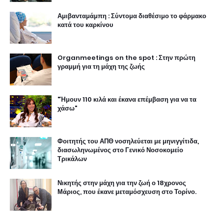
Αμιβανταμάμπη : Σύντομα διαθέσιμο το φάρμακο
κατά του καρκίνου
Organmeetings on the spot : Στην πρώτη
γραμμή για τη μάχη της ζωής
"Ήμουν 110 κιλά και έκανα επέμβαση για να τα
χάσω"
Φοιτητής του ΑΠΘ νοσηλεύεται με μηνιγγίτιδα,
διασωληνωμένος στο Γενικό Νοσοκομείο
Τρικάλων
Νικητής στην μάχη για την ζωή ο 18χρονος
Μάριος, που έκανε μεταμόσχευση στο Τορίνο.