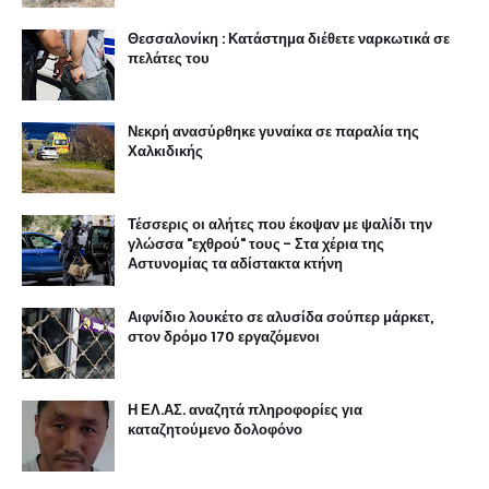
Θεσσαλονίκη : Κατάστημα διέθετε ναρκωτικά σε
πελάτες του
Νεκρή ανασύρθηκε γυναίκα σε παραλία της
Χαλκιδικής
Τέσσερις οι αλήτες που έκοψαν με ψαλίδι την
γλώσσα "εχθρού" τους - Στα χέρια της
Αστυνομίας τα αδίστακτα κτήνη
Αιφνίδιο λουκέτο σε αλυσίδα σούπερ μάρκετ,
στον δρόμο 170 εργαζόμενοι
Η ΕΛ.ΑΣ. αναζητά πληροφορίες για
καταζητούμενο δολοφόνο