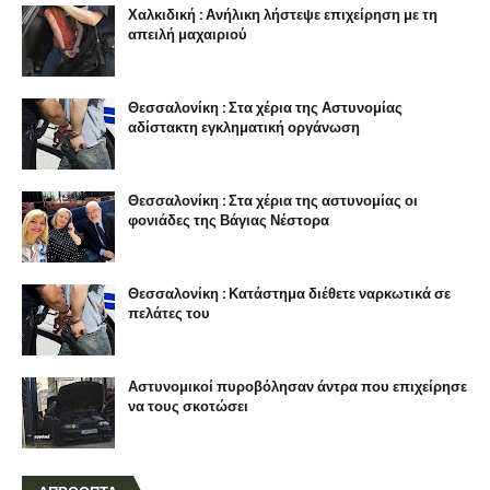
Χαλκιδική : Ανήλικη λήστεψε επιχείρηση με τη
απειλή μαχαιριού
Θεσσαλονίκη : Στα χέρια της Αστυνομίας
αδίστακτη εγκληματική οργάνωση
Θεσσαλονίκη : Στα χέρια της αστυνομίας οι
φονιάδες της Βάγιας Νέστορα
Θεσσαλονίκη : Κατάστημα διέθετε ναρκωτικά σε
πελάτες του
Αστυνομικοί πυροβόλησαν άντρα που επιχείρησε
να τους σκοτώσει