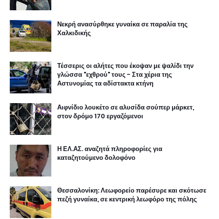
Νεκρή ανασύρθηκε γυναίκα σε παραλία της
Χαλκιδικής
Τέσσερις οι αλήτες που έκοψαν με ψαλίδι την
γλώσσα "εχθρού" τους - Στα χέρια της
Αστυνομίας τα αδίστακτα κτήνη
Αιφνίδιο λουκέτο σε αλυσίδα σούπερ μάρκετ,
στον δρόμο 170 εργαζόμενοι
Η ΕΛ.ΑΣ. αναζητά πληροφορίες για
καταζητούμενο δολοφόνο
Θεσσαλονίκη: Λεωφορείο παρέσυρε και σκότωσε
πεζή γυναίκα, σε κεντρική λεωφόρο της πόλης