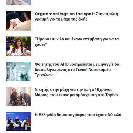
Organmeetings on the spot : Στην πρώτη
γραμμή για τη μάχη της ζωής
"Ήμουν 110 κιλά και έκανα επέμβαση για να τα
χάσω"
Φοιτητής του ΑΠΘ νοσηλεύεται με μηνιγγίτιδα,
διασωληνωμένος στο Γενικό Νοσοκομείο
Τρικάλων
Νικητής στην μάχη για την ζωή ο 18χρονος
Μάριος, που έκανε μεταμόσχευση στο Τορίνο.
H Ελληνίδα δημοσιογράφος που έχασε 60 κιλά