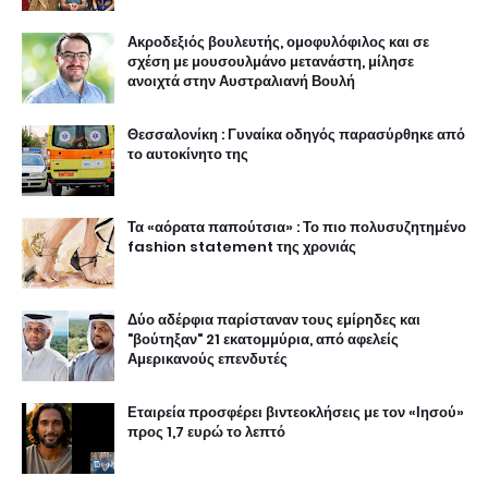
Ακροδεξιός βουλευτής, ομοφυλόφιλος και σε
σχέση με μουσουλμάνο μετανάστη, μίλησε
ανοιχτά στην Αυστραλιανή Βουλή
Θεσσαλονίκη : Γυναίκα οδηγός παρασύρθηκε από
το αυτοκίνητο της
Τα «αόρατα παπούτσια» : Το πιο πολυσυζητημένο
fashion statement της χρονιάς
Δύο αδέρφια παρίσταναν τους εμίρηδες και
"βούτηξαν" 21 εκατομμύρια, από αφελείς
Αμερικανούς επενδυτές
Εταιρεία προσφέρει βιντεοκλήσεις με τον «Ιησού»
προς 1,7 ευρώ το λεπτό