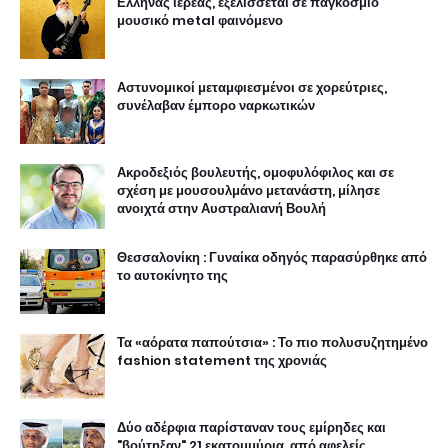
Ελληνας ιερέας, εξελίσσεται σε παγκόσμιο
μουσικό metal φαινόμενο
Αστυνομικοί μεταμφιεσμένοι σε χορεύτριες,
συνέλαβαν έμπορο ναρκωτικών
Ακροδεξιός βουλευτής, ομοφυλόφιλος και σε
σχέση με μουσουλμάνο μετανάστη, μίλησε
ανοιχτά στην Αυστραλιανή Βουλή
Θεσσαλονίκη : Γυναίκα οδηγός παρασύρθηκε από
το αυτοκίνητο της
Τα «αόρατα παπούτσια» : Το πιο πολυσυζητημένο
fashion statement της χρονιάς
Δύο αδέρφια παρίσταναν τους εμίρηδες και
"βούτηξαν" 21 εκατομμύρια, από αφελείς