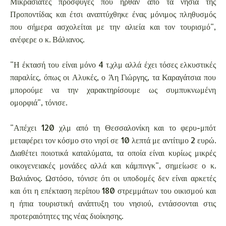
Μικρασιάτες πρόσφυγες που ήρθαν από τα νησιά της
Προποντίδας και έτσι αναπτύχθηκε ένας μόνιμος πληθυσμός
που σήμερα ασχολείται με την αλιεία και τον τουρισμό",
ανέφερε ο κ. Βάλιανος.
"Η έκτασή του είναι μόνο 4 τ.χλμ αλλά έχει τόσες ελκυστικές
παραλίες, όπως οι Αλυκές, ο Άη Γιώργης, τα Καραγάτσια που
μπορούμε να την χαρακτηρίσουμε ως συμπυκνωμένη
ομορφιά", τόνισε.
"Απέχει 120 χλμ από τη Θεσσαλονίκη και το φερυ-μπότ
μεταφέρει τον κόσμο στο νησί σε 10 λεπτά με αντίτιμο 2 ευρώ.
Διαθέτει ποιοτικά καταλύματα, τα οποία είναι κυρίως μικρές
οικογενειακές μονάδες αλλά και κάμπινγκ", σημείωσε ο κ.
Βαλιάνος. Ωστόσο, τόνισε ότι οι υποδομές δεν είναι αρκετές
και ότι η επέκταση περίπου 180 στρεμμάτων του οικισμού και
η ήπια τουριστική ανάπτυξη του νησιού, εντάσσονται στις
προτεραιότητες της νέας διοίκησης.