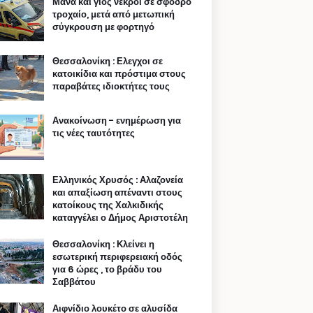
Μάνα και γιος νεκροί σε σφοδρό
τροχαίο, μετά από μετωπική
σύγκρουση με φορτηγό
Θεσσαλονίκη : Ελεγχοι σε
κατοικίδια και πρόστιμα στους
παραβάτες ιδιοκτήτες τους
Ανακοίνωση - ενημέρωση για
τις νέες ταυτότητες
Ελληνικός Χρυσός : Αλαζονεία
και απαξίωση απέναντι στους
κατοίκους της Χαλκιδικής
καταγγέλει ο Δήμος Αριστοτέλη
Θεσσαλονίκη : Κλείνει η
εσωτερική περιφερειακή οδός
για 6 ώρες , το βράδυ του
Σαββάτου
Αιφνίδιο λουκέτο σε αλυσίδα