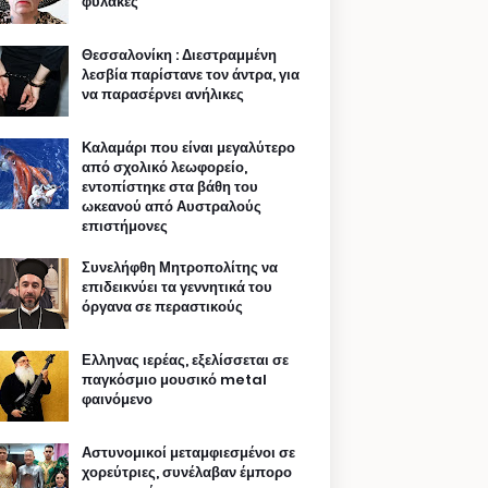
φυλακές
Θεσσαλονίκη : Διεστραμμένη
λεσβία παρίστανε τον άντρα, για
να παρασέρνει ανήλικες
Καλαμάρι που είναι μεγαλύτερο
από σχολικό λεωφορείο,
εντοπίστηκε στα βάθη του
ωκεανού από Αυστραλούς
επιστήμονες
Συνελήφθη Μητροπολίτης να
επιδεικνύει τα γεννητικά του
όργανα σε περαστικούς
Ελληνας ιερέας, εξελίσσεται σε
παγκόσμιο μουσικό metal
φαινόμενο
Αστυνομικοί μεταμφιεσμένοι σε
χορεύτριες, συνέλαβαν έμπορο