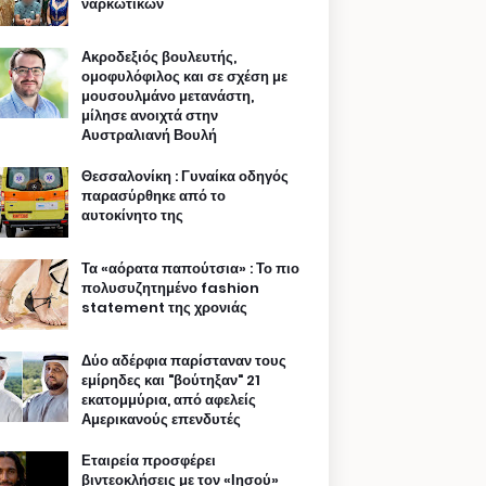
ναρκωτικών
Ακροδεξιός βουλευτής,
ομοφυλόφιλος και σε σχέση με
μουσουλμάνο μετανάστη,
μίλησε ανοιχτά στην
Αυστραλιανή Βουλή
Θεσσαλονίκη : Γυναίκα οδηγός
παρασύρθηκε από το
αυτοκίνητο της
Τα «αόρατα παπούτσια» : Το πιο
πολυσυζητημένο fashion
statement της χρονιάς
Δύο αδέρφια παρίσταναν τους
εμίρηδες και "βούτηξαν" 21
εκατομμύρια, από αφελείς
Αμερικανούς επενδυτές
Εταιρεία προσφέρει
βιντεοκλήσεις με τον «Ιησού»