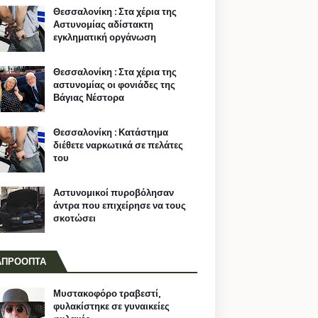
Θεσσαλονίκη : Στα χέρια της
Αστυνομίας αδίστακτη
εγκληματική οργάνωση
Θεσσαλονίκη : Στα χέρια της
αστυνομίας οι φονιάδες της
Βάγιας Νέστορα
Θεσσαλονίκη : Κατάστημα
διέθετε ναρκωτικά σε πελάτες
του
Αστυνομικοί πυροβόλησαν
άντρα που επιχείρησε να τους
σκοτώσει
ΑΠΡΟΟΠΤΑ
Μυστακοφόρο τραβεστί,
φυλακίστηκε σε γυναικείες