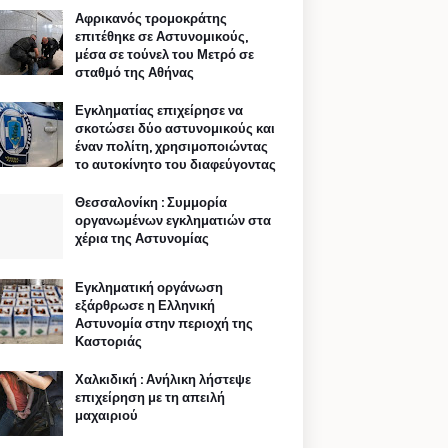
Αφρικανός τρομοκράτης
επιτέθηκε σε Αστυνομικούς,
μέσα σε τούνελ του Μετρό σε
σταθμό της Αθήνας
Εγκληματίας επιχείρησε να
σκοτώσει δύο αστυνομικούς και
έναν πολίτη, χρησιμοποιώντας
το αυτοκίνητο του διαφεύγοντας
Θεσσαλονίκη : Συμμορία
οργανωμένων εγκληματιών στα
χέρια της Αστυνομίας
Εγκληματική οργάνωση
εξάρθρωσε η Ελληνική
Αστυνομία στην περιοχή της
Καστοριάς
Χαλκιδική : Ανήλικη λήστεψε
επιχείρηση με τη απειλή
μαχαιριού