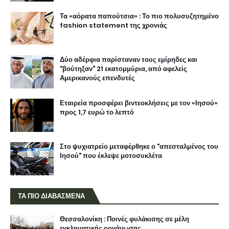
Τα «αόρατα παπούτσια» : Το πιο πολυσυζητημένο
fashion statement της χρονιάς
Δύο αδέρφια παρίσταναν τους εμίρηδες και
"βούτηξαν" 21 εκατομμύρια, από αφελείς
Αμερικανούς επενδυτές
Εταιρεία προσφέρει βιντεοκλήσεις με τον «Ιησού»
προς 1,7 ευρώ το λεπτό
Στο ψυχιατρείο μεταφέρθηκε ο "απεσταλμένος του
Ιησού" που έκλεψε μοτοσυκλέτα
ΤΑ ΠΙΟ ΔΙΑΒΑΣΜΕΝΑ
Θεσσαλονίκη : Ποινές φυλάκισης σε μέλη
εγκληματικής οργάνωσης