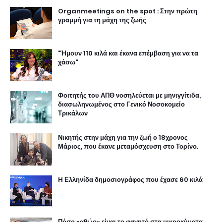
Organmeetings on the spot : Στην πρώτη
γραμμή για τη μάχη της ζωής
"Ήμουν 110 κιλά και έκανα επέμβαση για να τα
χάσω"
Φοιτητής του ΑΠΘ νοσηλεύεται με μηνιγγίτιδα,
διασωληνωμένος στο Γενικό Νοσοκομείο
Τρικάλων
Νικητής στην μάχη για την ζωή ο 18χρονος
Μάριος, που έκανε μεταμόσχευση στο Τορίνο.
H Ελληνίδα δημοσιογράφος που έχασε 60 κιλά
Πόσο «αθώο» είναι το φαγητό στα μικροκύματα