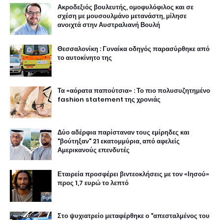
Ακροδεξιός βουλευτής, ομοφυλόφιλος και σε
σχέση με μουσουλμάνο μετανάστη, μίλησε
ανοιχτά στην Αυστραλιανή Βουλή
Θεσσαλονίκη : Γυναίκα οδηγός παρασύρθηκε από
το αυτοκίνητο της
Τα «αόρατα παπούτσια» : Το πιο πολυσυζητημένο
fashion statement της χρονιάς
Δύο αδέρφια παρίσταναν τους εμίρηδες και
"βούτηξαν" 21 εκατομμύρια, από αφελείς
Αμερικανούς επενδυτές
Εταιρεία προσφέρει βιντεοκλήσεις με τον «Ιησού»
προς 1,7 ευρώ το λεπτό
Στο ψυχιατρείο μεταφέρθηκε ο "απεσταλμένος του