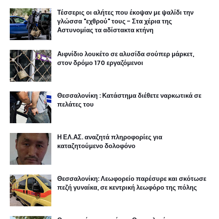
Τέσσερις οι αλήτες που έκοψαν με ψαλίδι την
γλώσσα "εχθρού" τους - Στα χέρια της
Αστυνομίας τα αδίστακτα κτήνη
Αιφνίδιο λουκέτο σε αλυσίδα σούπερ μάρκετ,
στον δρόμο 170 εργαζόμενοι
Θεσσαλονίκη : Κατάστημα διέθετε ναρκωτικά σε
πελάτες του
Η ΕΛ.ΑΣ. αναζητά πληροφορίες για
καταζητούμενο δολοφόνο
Θεσσαλονίκη: Λεωφορείο παρέσυρε και σκότωσε
πεζή γυναίκα, σε κεντρική λεωφόρο της πόλης