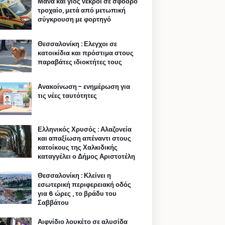
Μάνα και γιος νεκροί σε σφοδρό
τροχαίο, μετά από μετωπική
σύγκρουση με φορτηγό
Θεσσαλονίκη : Ελεγχοι σε
κατοικίδια και πρόστιμα στους
παραβάτες ιδιοκτήτες τους
Ανακοίνωση - ενημέρωση για
τις νέες ταυτότητες
Ελληνικός Χρυσός : Αλαζονεία
και απαξίωση απέναντι στους
κατοίκους της Χαλκιδικής
καταγγέλει ο Δήμος Αριστοτέλη
Θεσσαλονίκη : Κλείνει η
εσωτερική περιφερειακή οδός
για 6 ώρες , το βράδυ του
Σαββάτου
Αιφνίδιο λουκέτο σε αλυσίδα