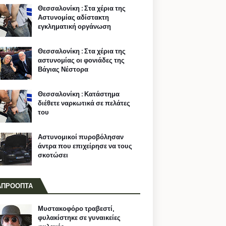
Θεσσαλονίκη : Στα χέρια της
Αστυνομίας αδίστακτη
εγκληματική οργάνωση
Θεσσαλονίκη : Στα χέρια της
αστυνομίας οι φονιάδες της
Βάγιας Νέστορα
Θεσσαλονίκη : Κατάστημα
διέθετε ναρκωτικά σε πελάτες
του
Αστυνομικοί πυροβόλησαν
άντρα που επιχείρησε να τους
σκοτώσει
ΑΠΡΟΟΠΤΑ
Μυστακοφόρο τραβεστί,
φυλακίστηκε σε γυναικείες