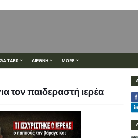
GA TABS
ΔΙΕΘΝΗ
MORE
ια τον παιδεραστή ιερέα