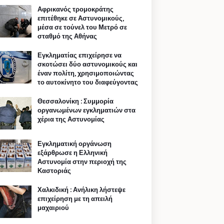
Αφρικανός τρομοκράτης
επιτέθηκε σε Αστυνομικούς,
μέσα σε τούνελ του Μετρό σε
σταθμό της Αθήνας
Εγκληματίας επιχείρησε να
σκοτώσει δύο αστυνομικούς και
έναν πολίτη, χρησιμοποιώντας
το αυτοκίνητο του διαφεύγοντας
Θεσσαλονίκη : Συμμορία
οργανωμένων εγκληματιών στα
χέρια της Αστυνομίας
Εγκληματική οργάνωση
εξάρθρωσε η Ελληνική
Αστυνομία στην περιοχή της
Καστοριάς
Χαλκιδική : Ανήλικη λήστεψε
επιχείρηση με τη απειλή
μαχαιριού