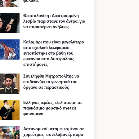
φυλακές
Θεσσαλονίκη : Διεστραμμένη
λεσβία παρίστανε τον άντρα, για
να παρασέρνει ανήλικες
Καλαμάρι που είναι μεγαλύτερο
από σχολικό λεωφορείο,
εντοπίστηκε στα βάθη του
ωκεανού από Αυστραλούς
επιστήμονες
Συνελήφθη Μητροπολίτης να
επιδεικνύει τα γεννητικά του
όργανα σε περαστικούς
Ελληνας ιερέας, εξελίσσεται σε
παγκόσμιο μουσικό metal
φαινόμενο
Αστυνομικοί μεταμφιεσμένοι σε
χορεύτριες, συνέλαβαν έμπορο