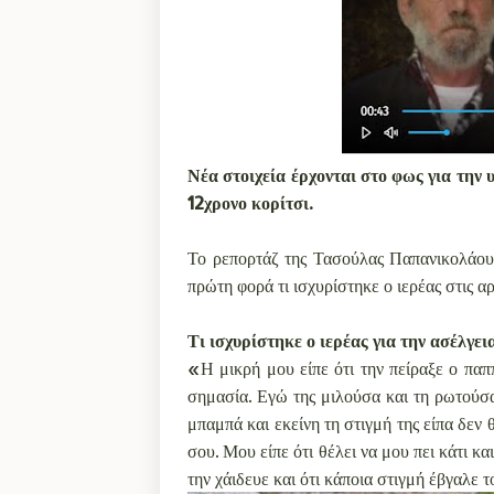
Νέα στοιχεία έρχονται στο φως για την 
12χρονο κορίτσι.
Το ρεπορτάζ της Τασούλας Παπανικολάου 
πρώτη φορά τι ισχυρίστηκε ο ιερέας στις α
Τι ισχυρίστηκε ο ιερέας για την ασέλγει
«Η μικρή μου είπε ότι την πείραξε ο παππ
σημασία. Εγώ της μιλούσα και τη ρωτούσ
μπαμπά και εκείνη τη στιγμή της είπα δεν 
σου. Μου είπε ότι θέλει να μου πει κάτι κα
την χάιδευε και ότι κάποια στιγμή έβγαλε τ