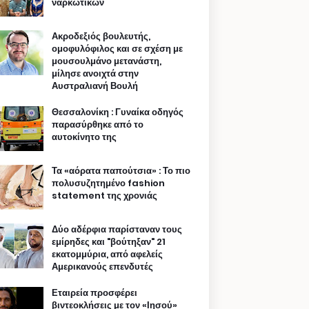
ναρκωτικών
Ακροδεξιός βουλευτής,
ομοφυλόφιλος και σε σχέση με
μουσουλμάνο μετανάστη,
μίλησε ανοιχτά στην
Αυστραλιανή Βουλή
Θεσσαλονίκη : Γυναίκα οδηγός
παρασύρθηκε από το
αυτοκίνητο της
Τα «αόρατα παπούτσια» : Το πιο
πολυσυζητημένο fashion
statement της χρονιάς
Δύο αδέρφια παρίσταναν τους
εμίρηδες και "βούτηξαν" 21
εκατομμύρια, από αφελείς
Αμερικανούς επενδυτές
Εταιρεία προσφέρει
βιντεοκλήσεις με τον «Ιησού»