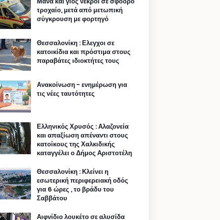
Μάνα και γιος νεκροί σε σφοδρό
τροχαίο, μετά από μετωπική
σύγκρουση με φορτηγό
Θεσσαλονίκη : Ελεγχοι σε
κατοικίδια και πρόστιμα στους
παραβάτες ιδιοκτήτες τους
Ανακοίνωση - ενημέρωση για
τις νέες ταυτότητες
Ελληνικός Χρυσός : Αλαζονεία
και απαξίωση απέναντι στους
κατοίκους της Χαλκιδικής
καταγγέλει ο Δήμος Αριστοτέλη
Θεσσαλονίκη : Κλείνει η
εσωτερική περιφερειακή οδός
για 6 ώρες , το βράδυ του
Σαββάτου
Αιφνίδιο λουκέτο σε αλυσίδα