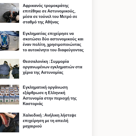
Αφρικανός τρομοκράτης
επιτέθηκε σε Αστυνομικούς,
μέσα σε τούνελ του Μετρό σε
σταθμό της Αθήνας
Εγκληματίας επιχείρησε να
σκοτώσει δύο αστυνομικούς και
έναν πολίτη, χρησιμοποιώντας
το αυτοκίνητο του διαφεύγοντας
Θεσσαλονίκη : Συμμορία
οργανωμένων εγκληματιών στα
χέρια της Αστυνομίας
Εγκληματική οργάνωση
εξάρθρωσε η Ελληνική
Αστυνομία στην περιοχή της
Καστοριάς
Χαλκιδική : Ανήλικη λήστεψε
επιχείρηση με τη απειλή
μαχαιριού