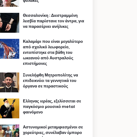
φυλακές
Θεσσαλονίκη : Διεστραμμένη
λεσβία παρίστανε τον άντρα, για
να παρασέρνει ανήλικες
Καλαμάρι που είναι μεγαλύτερο
από σχολικό λεωφορείο,
εντοπίστηκε στα βάθη του
ωκεανού από Αυστραλούς
επιστήμονες
Συνελήφθη Μητροπολίτης να
επιδεικνύει τα γεννητικά του
όργανα σε περαστικούς
Ελληνας ιερέας, εξελίσσεται σε
παγκόσμιο μουσικό metal
φαινόμενο
Αστυνομικοί μεταμφιεσμένοι σε
χορεύτριες, συνέλαβαν έμπορο