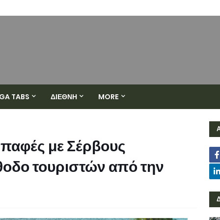
GA TABS
ΔΙΕΘΝΗ
MORE
Επαφές με Σέρβους
θοδο τουριστών από την