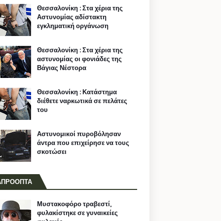
Θεσσαλονίκη : Στα χέρια της
Αστυνομίας αδίστακτη
εγκληματική οργάνωση
Θεσσαλονίκη : Στα χέρια της
αστυνομίας οι φονιάδες της
Βάγιας Νέστορα
Θεσσαλονίκη : Κατάστημα
διέθετε ναρκωτικά σε πελάτες
του
Αστυνομικοί πυροβόλησαν
άντρα που επιχείρησε να τους
σκοτώσει
ΑΠΡΟΟΠΤΑ
Μυστακοφόρο τραβεστί,
φυλακίστηκε σε γυναικείες