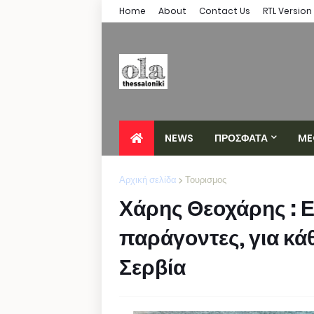
Home
About
Contact Us
RTL Version
NEWS
ΠΡΟΣΦΑΤΑ
ME
Αρχική σελίδα
Τουρισμος
Χάρης Θεοχάρης : 
παράγοντες, για κά
Σερβία