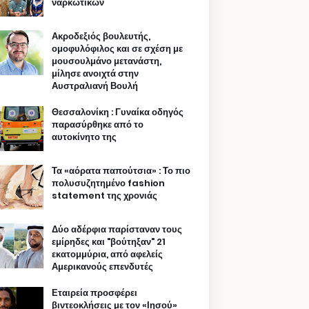
ναρκωτικών
Ακροδεξιός βουλευτής,
ομοφυλόφιλος και σε σχέση με
μουσουλμάνο μετανάστη,
μίλησε ανοιχτά στην
Αυστραλιανή Βουλή
Θεσσαλονίκη : Γυναίκα οδηγός
παρασύρθηκε από το
αυτοκίνητο της
Τα «αόρατα παπούτσια» : Το πιο
πολυσυζητημένο fashion
statement της χρονιάς
Δύο αδέρφια παρίσταναν τους
εμίρηδες και "βούτηξαν" 21
εκατομμύρια, από αφελείς
Αμερικανούς επενδυτές
Εταιρεία προσφέρει
βιντεοκλήσεις με τον «Ιησού»