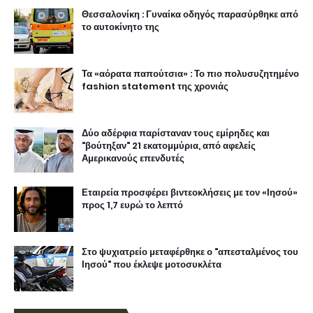
Θεσσαλονίκη : Γυναίκα οδηγός παρασύρθηκε από
το αυτοκίνητο της
Τα «αόρατα παπούτσια» : Το πιο πολυσυζητημένο
fashion statement της χρονιάς
Δύο αδέρφια παρίσταναν τους εμίρηδες και
"βούτηξαν" 21 εκατομμύρια, από αφελείς
Αμερικανούς επενδυτές
Εταιρεία προσφέρει βιντεοκλήσεις με τον «Ιησού»
προς 1,7 ευρώ το λεπτό
Στο ψυχιατρείο μεταφέρθηκε ο "απεσταλμένος του
Ιησού" που έκλεψε μοτοσυκλέτα