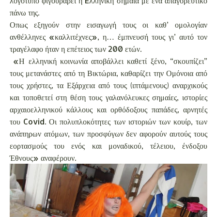
λογότυπο φιγουράρει η Eλληνική σημαία με ένα απαγορευτικό
πάνω της.
Οπως εξηγούν στην εισαγωγή τους οι καθ’ ομολογίαν
ανθέλληνες «καλλιτέχνες», η… έμπνευσή τους γι’ αυτό τον
τραγέλαφο ήταν η επέτειος των 200 ετών.
«Η ελληνική κοινωνία αποβάλλει καθετί ξένο, “σκουπίζει”
τους μετανάστες από τη Βικτώρια, καθαρίζει την Ομόνοια από
τους χρήστες, τα Εξάρχεια από τους (ιπτάμενους) αναρχικούς
και τοποθετεί στη θέση τους γαλανόλευκες σημαίες, ιστορίες
αρχαιοελληνικού κάλλους και ορθόδοξους παπάδες, αρνητές
του Covid. Οι πολυπλοκότητες των ιστοριών των κουίρ, των
ανάπηρων ατόμων, των προσφύγων δεν αφορούν αυτούς τους
εορτασμούς του ενός και μοναδικού, τέλειου, ένδοξου
Έθνους» αναφέρουν.