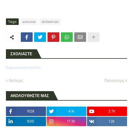
Tags
κοινωνια
slideshow
ΣΧΟΛΙΑΣΤΕ
Δημοσίευση σχολίου
Νεότερη
Παλαιότερη
ΑΚΟΛΟΥΘΗΣΤΕ ΜΑΣ
102k
4.1k
2.7k
500
17.2k
1.2k