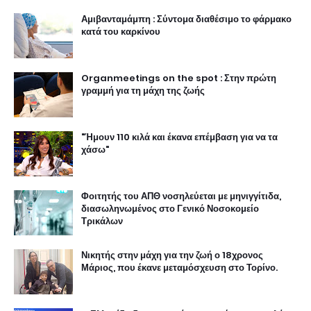
Αμιβανταμάμπη : Σύντομα διαθέσιμο το φάρμακο
κατά του καρκίνου
Organmeetings on the spot : Στην πρώτη
γραμμή για τη μάχη της ζωής
"Ήμουν 110 κιλά και έκανα επέμβαση για να τα
χάσω"
Φοιτητής του ΑΠΘ νοσηλεύεται με μηνιγγίτιδα,
διασωληνωμένος στο Γενικό Νοσοκομείο
Τρικάλων
Νικητής στην μάχη για την ζωή ο 18χρονος
Μάριος, που έκανε μεταμόσχευση στο Τορίνο.