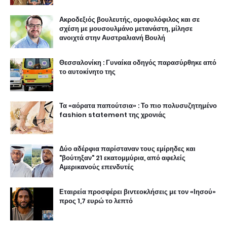
Ακροδεξιός βουλευτής, ομοφυλόφιλος και σε
σχέση με μουσουλμάνο μετανάστη, μίλησε
ανοιχτά στην Αυστραλιανή Βουλή
Θεσσαλονίκη : Γυναίκα οδηγός παρασύρθηκε από
το αυτοκίνητο της
Τα «αόρατα παπούτσια» : Το πιο πολυσυζητημένο
fashion statement της χρονιάς
Δύο αδέρφια παρίσταναν τους εμίρηδες και
"βούτηξαν" 21 εκατομμύρια, από αφελείς
Αμερικανούς επενδυτές
Εταιρεία προσφέρει βιντεοκλήσεις με τον «Ιησού»
προς 1,7 ευρώ το λεπτό