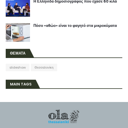
H Ελληνίδα δημοσιογράφος που έχασε 60 κιλά
Πόσο «αθώο» είναι το φαγητό στα μικροκύματα
ΘΕΜΑΤΑ
slideshow
Θεσσαλονίκη
MAIN TAGS