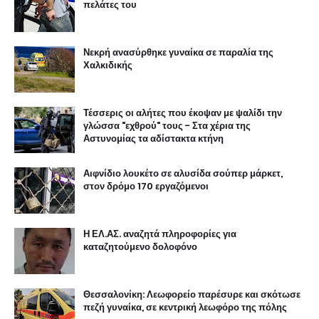
πελάτες του
Νεκρή ανασύρθηκε γυναίκα σε παραλία της
Χαλκιδικής
Τέσσερις οι αλήτες που έκοψαν με ψαλίδι την
γλώσσα "εχθρού" τους - Στα χέρια της
Αστυνομίας τα αδίστακτα κτήνη
Αιφνίδιο λουκέτο σε αλυσίδα σούπερ μάρκετ,
στον δρόμο 170 εργαζόμενοι
Η ΕΛ.ΑΣ. αναζητά πληροφορίες για
καταζητούμενο δολοφόνο
Θεσσαλονίκη: Λεωφορείο παρέσυρε και σκότωσε
πεζή γυναίκα, σε κεντρική λεωφόρο της πόλης