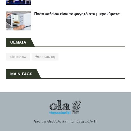
Πόσο «αθώο» είναι το φαγητό στα μικροκύματα
ΘΕΜΑΤΑ
slideshow
Θεσσαλονίκη
MAIN TAGS
Aπό την Θεσσαλονίκη, τα πάντα ...όλα !!!