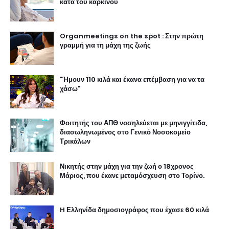
κατά του καρκίνου
Organmeetings on the spot : Στην πρώτη
γραμμή για τη μάχη της ζωής
"Ήμουν 110 κιλά και έκανα επέμβαση για να τα
χάσω"
Φοιτητής του ΑΠΘ νοσηλεύεται με μηνιγγίτιδα,
διασωληνωμένος στο Γενικό Νοσοκομείο
Τρικάλων
Νικητής στην μάχη για την ζωή ο 18χρονος
Μάριος, που έκανε μεταμόσχευση στο Τορίνο.
H Ελληνίδα δημοσιογράφος που έχασε 60 κιλά