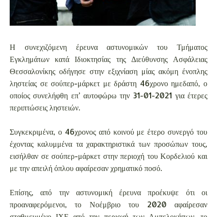
Η συνεχιζόμενη έρευνα αστυνομικών του Τμήματος
Εγκλημάτων κατά Ιδιοκτησίας της Διεύθυνσης Ασφάλειας
Θεσσαλονίκης οδήγησε στην εξιχνίαση μίας ακόμη ένοπλης
ληστείας σε σούπερ-μάρκετ με δράστη 46χρονο ημεδαπό, ο
οποίος συνελήφθη επ’ αυτοφώρω την 31-01-2021 για έτερες
περιπτώσεις ληστειών.
Συγκεκριμένα, ο 46χρονος από κοινού με έτερο συνεργό του
έχοντας καλυμμένα τα χαρακτηριστικά των προσώπων τους,
εισήλθαν σε σούπερ-μάρκετ στην περιοχή του Κορδελιού και
με την απειλή όπλου αφαίρεσαν χρηματικό ποσό.
Επίσης, από την αστυνομική έρευνα προέκυψε ότι οι
προαναφερόμενοι, το Νοέμβριο του 2020 αφαίρεσαν
σταθμευμένο ΙΧΕ από την περιοχή των Αμπελοκήπων, το