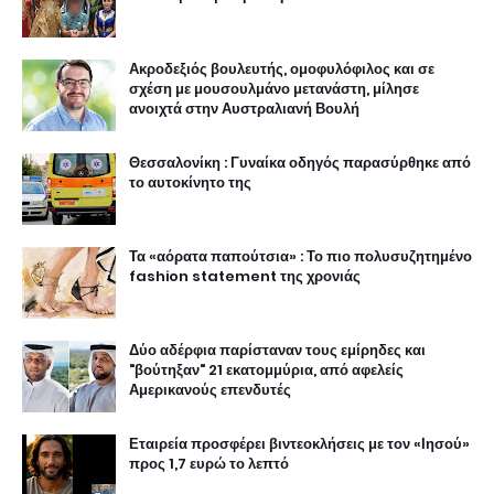
Ακροδεξιός βουλευτής, ομοφυλόφιλος και σε
σχέση με μουσουλμάνο μετανάστη, μίλησε
ανοιχτά στην Αυστραλιανή Βουλή
Θεσσαλονίκη : Γυναίκα οδηγός παρασύρθηκε από
το αυτοκίνητο της
Τα «αόρατα παπούτσια» : Το πιο πολυσυζητημένο
fashion statement της χρονιάς
Δύο αδέρφια παρίσταναν τους εμίρηδες και
"βούτηξαν" 21 εκατομμύρια, από αφελείς
Αμερικανούς επενδυτές
Εταιρεία προσφέρει βιντεοκλήσεις με τον «Ιησού»
προς 1,7 ευρώ το λεπτό