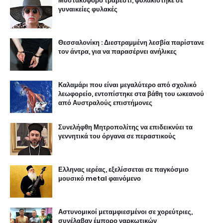
Μυστακοφόρο τραβεστί, φυλακίστηκε σε
γυναικείες φυλακές
Θεσσαλονίκη : Διεστραμμένη λεσβία παρίστανε
τον άντρα, για να παρασέρνει ανήλικες
Καλαμάρι που είναι μεγαλύτερο από σχολικό
λεωφορείο, εντοπίστηκε στα βάθη του ωκεανού
από Αυστραλούς επιστήμονες
Συνελήφθη Μητροπολίτης να επιδεικνύει τα
γεννητικά του όργανα σε περαστικούς
Ελληνας ιερέας, εξελίσσεται σε παγκόσμιο
μουσικό metal φαινόμενο
Αστυνομικοί μεταμφιεσμένοι σε χορεύτριες,
συνέλαβαν έμπορο ναρκωτικών