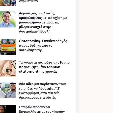
ναρκωτικών
Ακροδεξιός βουλευτής,
ομοφυλόφιλος και σε σχέση με
μουσουλμάνο μετανάστη,
μίλησε ανοιχτά στην
Αυστραλιανή Βουλή
Θεσσαλονίκη : Γυναίκα οδηγός
παρασύρθηκε από το
αυτοκίνητο της
Τα «αόρατα παπούτσια» : Το πιο
πολυσυζητημένο fashion
statement της χρονιάς
Δύο αδέρφια παρίσταναν τους
εμίρηδες και "βούτηξαν" 21
εκατομμύρια, από αφελείς
Αμερικανούς επενδυτές
Εταιρεία προσφέρει
βιντεοκλήσεις με τον «Ιησού»