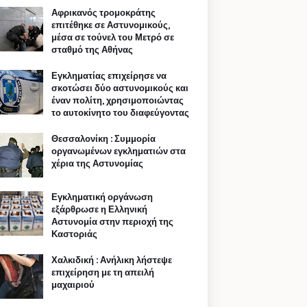
Αφρικανός τρομοκράτης
επιτέθηκε σε Αστυνομικούς,
μέσα σε τούνελ του Μετρό σε
σταθμό της Αθήνας
Εγκληματίας επιχείρησε να
σκοτώσει δύο αστυνομικούς και
έναν πολίτη, χρησιμοποιώντας
το αυτοκίνητο του διαφεύγοντας
Θεσσαλονίκη : Συμμορία
οργανωμένων εγκληματιών στα
χέρια της Αστυνομίας
Εγκληματική οργάνωση
εξάρθρωσε η Ελληνική
Αστυνομία στην περιοχή της
Καστοριάς
Χαλκιδική : Ανήλικη λήστεψε
επιχείρηση με τη απειλή
μαχαιριού