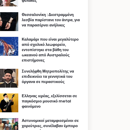
φυλακές
Θεσσαλονίκη : Διεστραμμένη
λεσβία παρίστανε τον άντρα, για
να παρασέρνει ανήλικες
Καλαμάρι που είναι μεγαλύτερο
από σχολικό λεωφορείο,
εντοπίστηκε στα βάθη του
ωκεανού από Αυστραλούς
επιστήμονες
Συνελήφθη Μητροπολίτης να
επιδεικνύει τα γεννητικά του
όργανα σε περαστικούς
Ελληνας ιερέας, εξελίσσεται σε
παγκόσμιο μουσικό metal
φαινόμενο
Αστυνομικοί μεταμφιεσμένοι σε
χορεύτριες, συνέλαβαν έμπορο