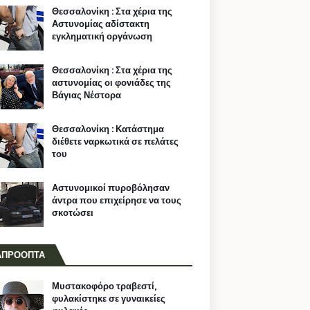
Θεσσαλονίκη : Στα χέρια της
Αστυνομίας αδίστακτη
εγκληματική οργάνωση
Θεσσαλονίκη : Στα χέρια της
αστυνομίας οι φονιάδες της
Βάγιας Νέστορα
Θεσσαλονίκη : Κατάστημα
διέθετε ναρκωτικά σε πελάτες
του
Αστυνομικοί πυροβόλησαν
άντρα που επιχείρησε να τους
σκοτώσει
ΑΠΡΟΟΠΤΑ
Μυστακοφόρο τραβεστί,
φυλακίστηκε σε γυναικείες