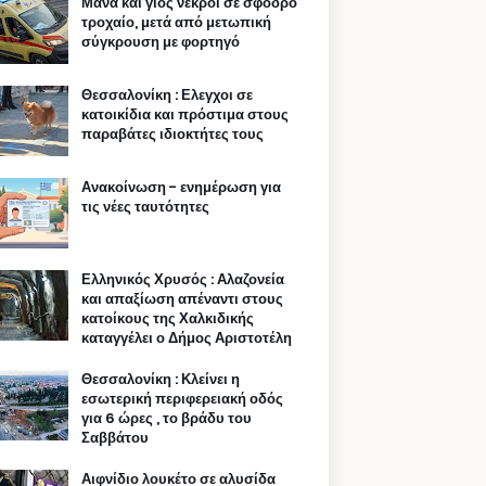
Μάνα και γιος νεκροί σε σφοδρό
τροχαίο, μετά από μετωπική
σύγκρουση με φορτηγό
Θεσσαλονίκη : Ελεγχοι σε
κατοικίδια και πρόστιμα στους
παραβάτες ιδιοκτήτες τους
Ανακοίνωση - ενημέρωση για
τις νέες ταυτότητες
Ελληνικός Χρυσός : Αλαζονεία
και απαξίωση απέναντι στους
κατοίκους της Χαλκιδικής
καταγγέλει ο Δήμος Αριστοτέλη
Θεσσαλονίκη : Κλείνει η
εσωτερική περιφερειακή οδός
για 6 ώρες , το βράδυ του
Σαββάτου
Αιφνίδιο λουκέτο σε αλυσίδα