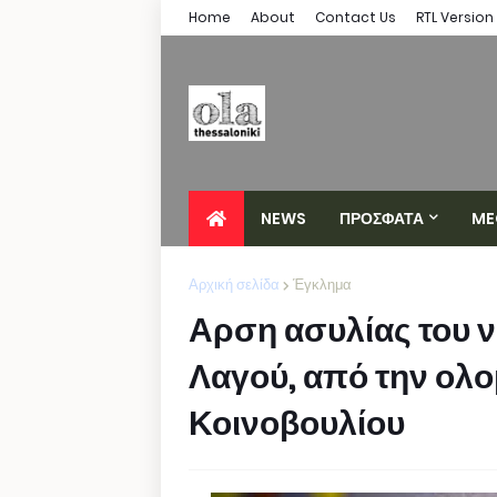
Home
About
Contact Us
RTL Version
NEWS
ΠΡΟΣΦΑΤΑ
ME
Αρχική σελίδα
Έγκλημα
Αρση ασυλίας του ν
Λαγού, από την ολο
Κοινοβουλίου