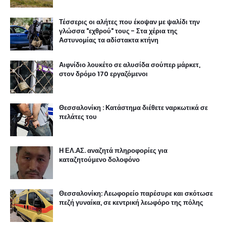
Τέσσερις οι αλήτες που έκοψαν με ψαλίδι την
γλώσσα "εχθρού" τους - Στα χέρια της
Αστυνομίας τα αδίστακτα κτήνη
Αιφνίδιο λουκέτο σε αλυσίδα σούπερ μάρκετ,
στον δρόμο 170 εργαζόμενοι
Θεσσαλονίκη : Κατάστημα διέθετε ναρκωτικά σε
πελάτες του
Η ΕΛ.ΑΣ. αναζητά πληροφορίες για
καταζητούμενο δολοφόνο
Θεσσαλονίκη: Λεωφορείο παρέσυρε και σκότωσε
πεζή γυναίκα, σε κεντρική λεωφόρο της πόλης