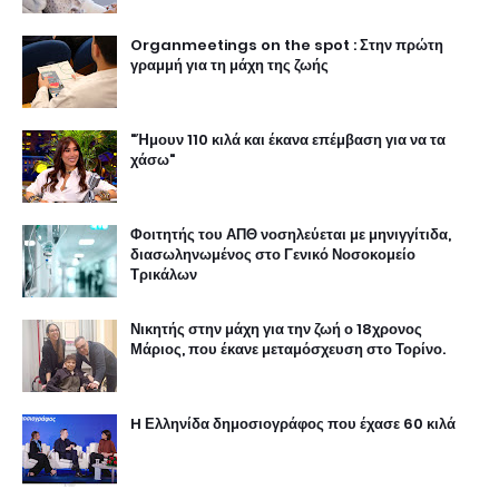
Organmeetings on the spot : Στην πρώτη
γραμμή για τη μάχη της ζωής
"Ήμουν 110 κιλά και έκανα επέμβαση για να τα
χάσω"
Φοιτητής του ΑΠΘ νοσηλεύεται με μηνιγγίτιδα,
διασωληνωμένος στο Γενικό Νοσοκομείο
Τρικάλων
Νικητής στην μάχη για την ζωή ο 18χρονος
Μάριος, που έκανε μεταμόσχευση στο Τορίνο.
H Ελληνίδα δημοσιογράφος που έχασε 60 κιλά