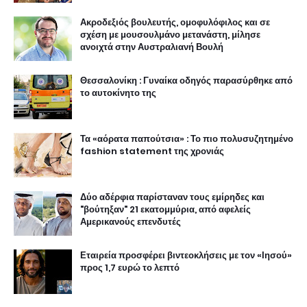
Ακροδεξιός βουλευτής, ομοφυλόφιλος και σε
σχέση με μουσουλμάνο μετανάστη, μίλησε
ανοιχτά στην Αυστραλιανή Βουλή
Θεσσαλονίκη : Γυναίκα οδηγός παρασύρθηκε από
το αυτοκίνητο της
Τα «αόρατα παπούτσια» : Το πιο πολυσυζητημένο
fashion statement της χρονιάς
Δύο αδέρφια παρίσταναν τους εμίρηδες και
"βούτηξαν" 21 εκατομμύρια, από αφελείς
Αμερικανούς επενδυτές
Εταιρεία προσφέρει βιντεοκλήσεις με τον «Ιησού»
προς 1,7 ευρώ το λεπτό