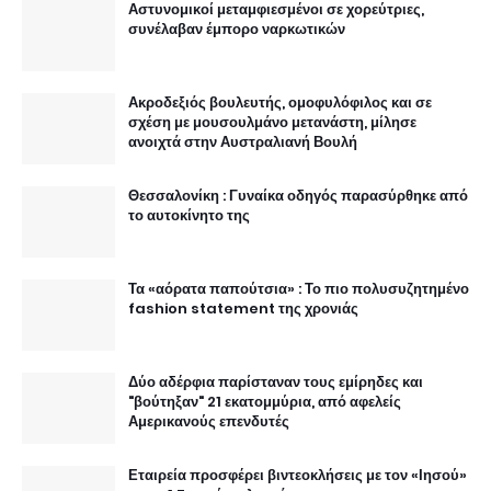
Αστυνομικοί μεταμφιεσμένοι σε χορεύτριες,
συνέλαβαν έμπορο ναρκωτικών
Ακροδεξιός βουλευτής, ομοφυλόφιλος και σε
σχέση με μουσουλμάνο μετανάστη, μίλησε
ανοιχτά στην Αυστραλιανή Βουλή
Θεσσαλονίκη : Γυναίκα οδηγός παρασύρθηκε από
το αυτοκίνητο της
Τα «αόρατα παπούτσια» : Το πιο πολυσυζητημένο
fashion statement της χρονιάς
Δύο αδέρφια παρίσταναν τους εμίρηδες και
"βούτηξαν" 21 εκατομμύρια, από αφελείς
Αμερικανούς επενδυτές
Εταιρεία προσφέρει βιντεοκλήσεις με τον «Ιησού»