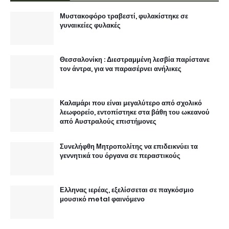
Μυστακοφόρο τραβεστί, φυλακίστηκε σε
γυναικείες φυλακές
Θεσσαλονίκη : Διεστραμμένη λεσβία παρίστανε
τον άντρα, για να παρασέρνει ανήλικες
Καλαμάρι που είναι μεγαλύτερο από σχολικό
λεωφορείο, εντοπίστηκε στα βάθη του ωκεανού
από Αυστραλούς επιστήμονες
Συνελήφθη Μητροπολίτης να επιδεικνύει τα
γεννητικά του όργανα σε περαστικούς
Ελληνας ιερέας, εξελίσσεται σε παγκόσμιο
μουσικό metal φαινόμενο