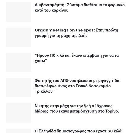
Αμιβανταμάμπη : Σύντομα διαθέσιμο το φάρμακο
κατά του καρκίνου
Organmeetings on the spot : Στην πρώτη
γραμμή για τη μάχη της ζωής
"Ήμουν 110 κιλά και έκανα επέμβαση για να τα
χάσω"
Φοιτητής του ΑΠΘ νοσηλεύεται με μηνιγγίτιδα,
διασωληνωμένος στο Γενικό Νοσοκομείο
Τρικάλων
Νικητής στην μάχη για την ζωή ο 18χρονος
Μάριος, που έκανε μεταμόσχευση στο Τορίνο.
H Ελληνίδα δημοσιογράφος που έχασε 60 κιλά