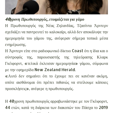
40χρονη Πρωθυπουργός, ετοιμάζεται για γάμο
Η Πρωθυπουργός της Νέας Ζηλανδίας, Τζασίντα Άρντερν
σχεδιάζει να παντρευτεί το καλοκαίρι, αλλά δεν αποκάλυψε την
ημερομηνία του γάμου της, ανέφεραν σήμερα τοπικά μέσα
ενημέρωσης.
Η Άρντερν είπε στο ραδιοφωνικό δίκτυο Coast ότι η ίδια και ο
σύντροφός της, παρουσιαστής της τηλεόρασης Κλαρκ
Γκέιφορντ, «τελικά έκλεισαν ημερομηνία» γάμου, σύμφωνα
με την εφημερίδα New Zealand Herald.
«Αυτό δεν σημαίνει ότι το έχουμε πει σε κανέναν ακόμη,
οπότε αισθάνομαι ότι πρέπει πιθανώς να στείλουμε κάποιες
προσκλήσεις», ανέφερε η πρωθυπουργός.
Η 40χρονη πρωθυπουργός αρραβωνιάστηκε με τον Γκέιφορντ,
44 ετών, κατά τη διάρκεια των διακοπών του Πάσχα το 2019