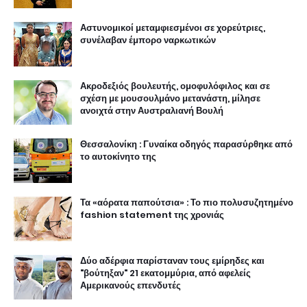
Αστυνομικοί μεταμφιεσμένοι σε χορεύτριες,
συνέλαβαν έμπορο ναρκωτικών
Ακροδεξιός βουλευτής, ομοφυλόφιλος και σε
σχέση με μουσουλμάνο μετανάστη, μίλησε
ανοιχτά στην Αυστραλιανή Βουλή
Θεσσαλονίκη : Γυναίκα οδηγός παρασύρθηκε από
το αυτοκίνητο της
Τα «αόρατα παπούτσια» : Το πιο πολυσυζητημένο
fashion statement της χρονιάς
Δύο αδέρφια παρίσταναν τους εμίρηδες και
"βούτηξαν" 21 εκατομμύρια, από αφελείς
Αμερικανούς επενδυτές