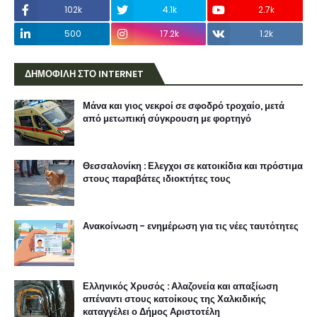
102k
4.1k
2.7k
500
17.2k
1.2k
ΔΗΜΟΦΙΛΗ ΣΤΟ INTERNET
Μάνα και γιος νεκροί σε σφοδρό τροχαίο, μετά
από μετωπική σύγκρουση με φορτηγό
Θεσσαλονίκη : Ελεγχοι σε κατοικίδια και πρόστιμα
στους παραβάτες ιδιοκτήτες τους
Ανακοίνωση - ενημέρωση για τις νέες ταυτότητες
Ελληνικός Χρυσός : Αλαζονεία και απαξίωση
απέναντι στους κατοίκους της Χαλκιδικής
καταγγέλει ο Δήμος Αριστοτέλη