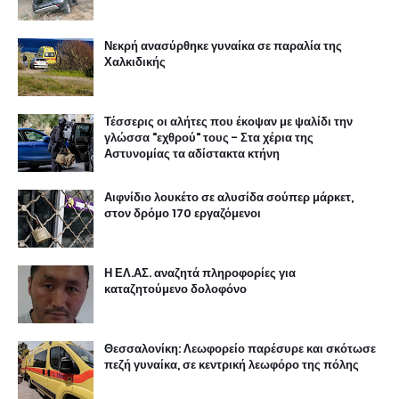
Νεκρή ανασύρθηκε γυναίκα σε παραλία της
Χαλκιδικής
Τέσσερις οι αλήτες που έκοψαν με ψαλίδι την
γλώσσα "εχθρού" τους - Στα χέρια της
Αστυνομίας τα αδίστακτα κτήνη
Αιφνίδιο λουκέτο σε αλυσίδα σούπερ μάρκετ,
στον δρόμο 170 εργαζόμενοι
Η ΕΛ.ΑΣ. αναζητά πληροφορίες για
καταζητούμενο δολοφόνο
Θεσσαλονίκη: Λεωφορείο παρέσυρε και σκότωσε
πεζή γυναίκα, σε κεντρική λεωφόρο της πόλης