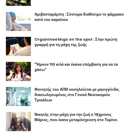
Αμιβανταμάμπη : Σύντομα διαθέσιμο το φάρμακο
κατά του καρκίνου
Organmeetings on the spot : Στην πρώτη
γραμμή για τη μάχη της ζωής
"Ήμουν 110 κιλά και έκανα επέμβαση για να τα
χάσω"
Φοιτητής του ΑΠΘ νοσηλεύεται με μηνιγγίτιδα,
διασωληνωμένος στο Γενικό Νοσοκομείο
Τρικάλων
Νικητής στην μάχη για την ζωή ο 18χρονος
Μάριος, που έκανε μεταμόσχευση στο Τορίνο.