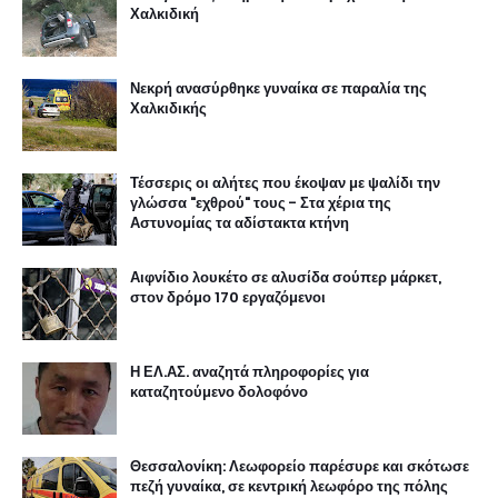
Χαλκιδική
Νεκρή ανασύρθηκε γυναίκα σε παραλία της
Χαλκιδικής
Τέσσερις οι αλήτες που έκοψαν με ψαλίδι την
γλώσσα "εχθρού" τους - Στα χέρια της
Αστυνομίας τα αδίστακτα κτήνη
Αιφνίδιο λουκέτο σε αλυσίδα σούπερ μάρκετ,
στον δρόμο 170 εργαζόμενοι
Η ΕΛ.ΑΣ. αναζητά πληροφορίες για
καταζητούμενο δολοφόνο
Θεσσαλονίκη: Λεωφορείο παρέσυρε και σκότωσε
πεζή γυναίκα, σε κεντρική λεωφόρο της πόλης