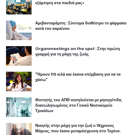
εξάρτηση στα παιδιά μας»
Αμιβανταμάμπη : Σύντομα διαθέσιμο το φάρμακο
κατά του καρκίνου
Organmeetings on the spot : Στην πρώτη
γραμμή για τη μάχη της ζωής
"Ήμουν 110 κιλά και έκανα επέμβαση για να τα
χάσω"
Φοιτητής του ΑΠΘ νοσηλεύεται με μηνιγγίτιδα,
διασωληνωμένος στο Γενικό Νοσοκομείο
Τρικάλων
Νικητής στην μάχη για την ζωή ο 18χρονος
Μάριος, που έκανε μεταμόσχευση στο Τορίνο.