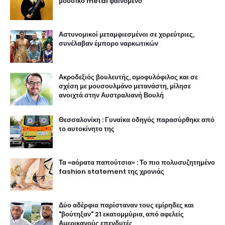
μουσικό metal φαινόμενο
Αστυνομικοί μεταμφιεσμένοι σε χορεύτριες,
συνέλαβαν έμπορο ναρκωτικών
Ακροδεξιός βουλευτής, ομοφυλόφιλος και σε
σχέση με μουσουλμάνο μετανάστη, μίλησε
ανοιχτά στην Αυστραλιανή Βουλή
Θεσσαλονίκη : Γυναίκα οδηγός παρασύρθηκε από
το αυτοκίνητο της
Τα «αόρατα παπούτσια» : Το πιο πολυσυζητημένο
fashion statement της χρονιάς
Δύο αδέρφια παρίσταναν τους εμίρηδες και
"βούτηξαν" 21 εκατομμύρια, από αφελείς
Αμερικανούς επενδυτές