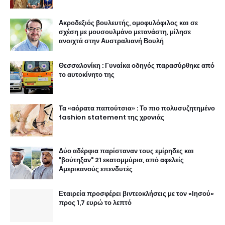
Ακροδεξιός βουλευτής, ομοφυλόφιλος και σε
σχέση με μουσουλμάνο μετανάστη, μίλησε
ανοιχτά στην Αυστραλιανή Βουλή
Θεσσαλονίκη : Γυναίκα οδηγός παρασύρθηκε από
το αυτοκίνητο της
Τα «αόρατα παπούτσια» : Το πιο πολυσυζητημένο
fashion statement της χρονιάς
Δύο αδέρφια παρίσταναν τους εμίρηδες και
"βούτηξαν" 21 εκατομμύρια, από αφελείς
Αμερικανούς επενδυτές
Εταιρεία προσφέρει βιντεοκλήσεις με τον «Ιησού»
προς 1,7 ευρώ το λεπτό