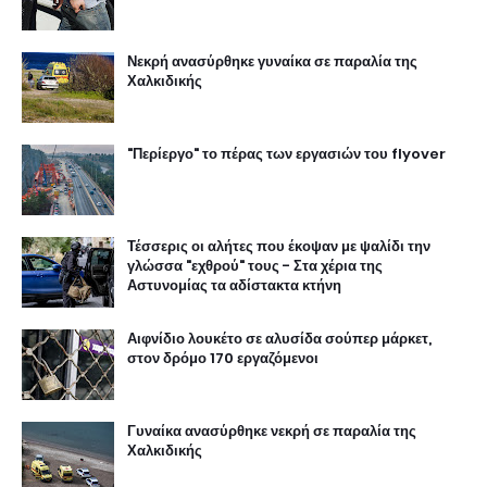
Νεκρή ανασύρθηκε γυναίκα σε παραλία της
Χαλκιδικής
"Περίεργο" το πέρας των εργασιών του flyover
Τέσσερις οι αλήτες που έκοψαν με ψαλίδι την
γλώσσα "εχθρού" τους - Στα χέρια της
Αστυνομίας τα αδίστακτα κτήνη
Αιφνίδιο λουκέτο σε αλυσίδα σούπερ μάρκετ,
στον δρόμο 170 εργαζόμενοι
Γυναίκα ανασύρθηκε νεκρή σε παραλία της
Χαλκιδικής