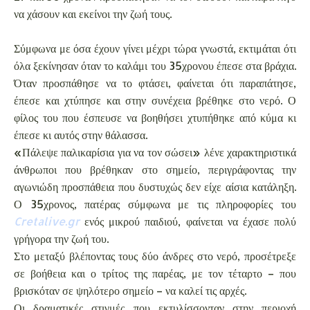
να χάσουν και εκείνοι την ζωή τους.
Σύμφωνα με όσα έχουν γίνει μέχρι τώρα γνωστά, εκτιμάται ότι
όλα ξεκίνησαν όταν το καλάμι του 35χρονου έπεσε στα βράχια.
Όταν προσπάθησε να το φτάσει, φαίνεται ότι παραπάτησε,
έπεσε και χτύπησε και στην συνέχεια βρέθηκε στο νερό. Ο
φίλος του που έσπευσε να βοηθήσει χτυπήθηκε από κύμα κι
έπεσε κι αυτός στην θάλασσα.
«Πάλεψε παλικαρίσια για να τον σώσει» λένε χαρακτηριστικά
άνθρωποι που βρέθηκαν στο σημείο, περιγράφοντας την
αγωνιώδη προσπάθεια που δυστυχώς δεν είχε αίσια κατάληξη.
Ο 35χρονος, πατέρας σύμφωνα με τις πληροφορίες του
Cretalive.gr
ενός μικρού παιδιού, φαίνεται να έχασε πολύ
γρήγορα την ζωή του.
Στο μεταξύ βλέποντας τους δύο άνδρες στο νερό, προσέτρεξε
σε βοήθεια και ο τρίτος της παρέας, με τον τέταρτο – που
βρισκόταν σε ψηλότερο σημείο – να καλεί τις αρχές.
Οι δραματικές στιγμές που εκτυλίσσονταν στην περιοχή