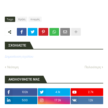
Tags
Κρήτη
πνιγμός
ΣΧΟΛΙΑΣΤΕ
Δημοσίευση σχολίου
Νεότερη
Παλαιότερη
ΑΚΟΛΟΥΘΗΣΤΕ ΜΑΣ
102k
4.1k
2.7k
500
17.2k
1.2k