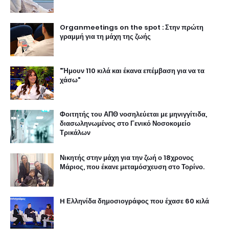
Organmeetings on the spot : Στην πρώτη
γραμμή για τη μάχη της ζωής
"Ήμουν 110 κιλά και έκανα επέμβαση για να τα
χάσω"
Φοιτητής του ΑΠΘ νοσηλεύεται με μηνιγγίτιδα,
διασωληνωμένος στο Γενικό Νοσοκομείο
Τρικάλων
Νικητής στην μάχη για την ζωή ο 18χρονος
Μάριος, που έκανε μεταμόσχευση στο Τορίνο.
H Ελληνίδα δημοσιογράφος που έχασε 60 κιλά