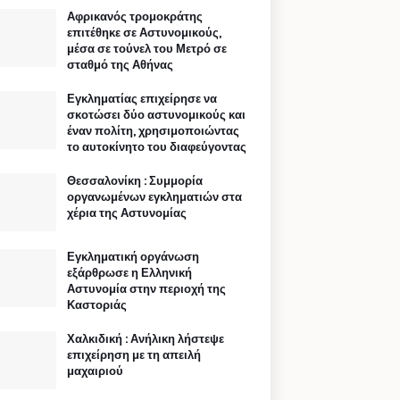
Αφρικανός τρομοκράτης
επιτέθηκε σε Αστυνομικούς,
μέσα σε τούνελ του Μετρό σε
σταθμό της Αθήνας
Εγκληματίας επιχείρησε να
σκοτώσει δύο αστυνομικούς και
έναν πολίτη, χρησιμοποιώντας
το αυτοκίνητο του διαφεύγοντας
Θεσσαλονίκη : Συμμορία
οργανωμένων εγκληματιών στα
χέρια της Αστυνομίας
Εγκληματική οργάνωση
εξάρθρωσε η Ελληνική
Αστυνομία στην περιοχή της
Καστοριάς
Χαλκιδική : Ανήλικη λήστεψε
επιχείρηση με τη απειλή
μαχαιριού