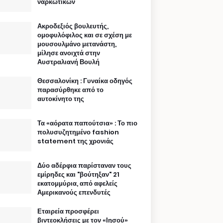
ναρκωτικών
Ακροδεξιός βουλευτής,
ομοφυλόφιλος και σε σχέση με
μουσουλμάνο μετανάστη,
μίλησε ανοιχτά στην
Αυστραλιανή Βουλή
Θεσσαλονίκη : Γυναίκα οδηγός
παρασύρθηκε από το
αυτοκίνητο της
Τα «αόρατα παπούτσια» : Το πιο
πολυσυζητημένο fashion
statement της χρονιάς
Δύο αδέρφια παρίσταναν τους
εμίρηδες και "βούτηξαν" 21
εκατομμύρια, από αφελείς
Αμερικανούς επενδυτές
Εταιρεία προσφέρει
βιντεοκλήσεις με τον «Ιησού»