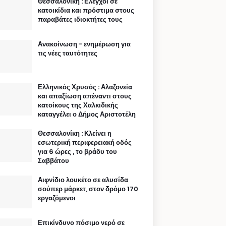
Θεσσαλονίκη : Ελεγχοι σε
κατοικίδια και πρόστιμα στους
παραβάτες ιδιοκτήτες τους
Ανακοίνωση - ενημέρωση για
τις νέες ταυτότητες
Ελληνικός Χρυσός : Αλαζονεία
και απαξίωση απέναντι στους
κατοίκους της Χαλκιδικής
καταγγέλει ο Δήμος Αριστοτέλη
Θεσσαλονίκη : Κλείνει η
εσωτερική περιφερειακή οδός
για 6 ώρες , το βράδυ του
Σαββάτου
Αιφνίδιο λουκέτο σε αλυσίδα
σούπερ μάρκετ, στον δρόμο 170
εργαζόμενοι
Επικίνδυνο πόσιμο νερό σε