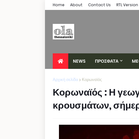
Home
About
Contact Us
RTL Version
NEWS
ΠΡΟΣΦΑΤΑ
ME
Αρχική σελίδα
Κορωναϊός
Κορωναϊός : Η γεω
κρουσμάτων, σήμερα