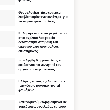
φυλακές
Θεσσαλονίκη : Διεστραμμένη
λεσβία παρίστανε τον άντρα, για
να παρασέρνει ανήλικες
Καλαμάρι που είναι μεγαλύτερο
από σχολικό λεωφορείο,
εντοπίστηκε στα βάθη του
ωκεανού από Αυστραλούς
επιστήμονες
Συνελήφθη Μητροπολίτης να
επιδεικνύει τα γεννητικά του
όργανα σε περαστικούς
Ελληνας ιερέας, εξελίσσεται σε
παγκόσμιο μουσικό metal
φαινόμενο
Αστυνομικοί μεταμφιεσμένοι σε
χορεύτριες, συνέλαβαν έμπορο