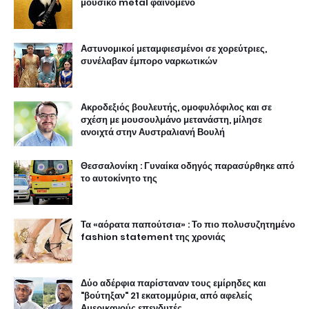
μουσικό metal φαινόμενο
Αστυνομικοί μεταμφιεσμένοι σε χορεύτριες,
συνέλαβαν έμπορο ναρκωτικών
Ακροδεξιός βουλευτής, ομοφυλόφιλος και σε
σχέση με μουσουλμάνο μετανάστη, μίλησε
ανοιχτά στην Αυστραλιανή Βουλή
Θεσσαλονίκη : Γυναίκα οδηγός παρασύρθηκε από
το αυτοκίνητο της
Τα «αόρατα παπούτσια» : Το πιο πολυσυζητημένο
fashion statement της χρονιάς
Δύο αδέρφια παρίσταναν τους εμίρηδες και
"βούτηξαν" 21 εκατομμύρια, από αφελείς
Αμερικανούς επενδυτές