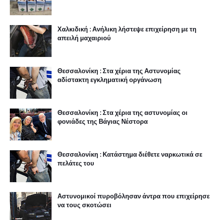
Χαλκιδική : Ανήλικη λήστεψε επιχείρηση με τη
απειλή μαχαιριού
Θεσσαλονίκη : Στα χέρια της Αστυνομίας
αδίστακτη εγκληματική οργάνωση
Θεσσαλονίκη : Στα χέρια της αστυνομίας οι
φονιάδες της Βάγιας Νέστορα
Θεσσαλονίκη : Κατάστημα διέθετε ναρκωτικά σε
πελάτες του
Αστυνομικοί πυροβόλησαν άντρα που επιχείρησε
να τους σκοτώσει