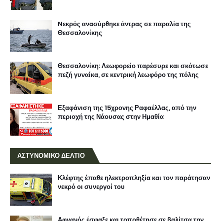
Nεκρός ανασύρθηκε άντρας σε παραλία της
Θεσσαλονίκης
Θεσσαλονίκη: Λεωφορείο παρέσυρε και σκότωσε
πεζή γυναίκα, σε κεντρική λεωφόρο της πόλης
Εξαφάνιση της 15χρονης Ραφαέλλας, από την
περιοχή της Νάουσας στην Ημαθία
ΑΣΤΥΝΟΜΙΚΟ ΔΕΛΤΙΟ
Κλέφτης έπαθε ηλεκτροπληξία και τον παράτησαν
νεκρό οι συνεργοί του
Αφγανός έσφαξε και τοποθέτησε σε βαλίτσα την