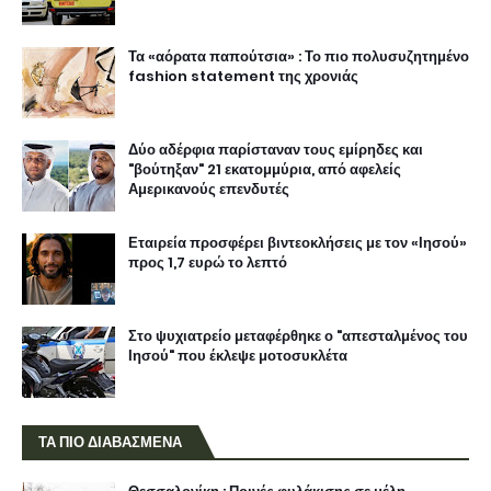
Τα «αόρατα παπούτσια» : Το πιο πολυσυζητημένο
fashion statement της χρονιάς
Δύο αδέρφια παρίσταναν τους εμίρηδες και
"βούτηξαν" 21 εκατομμύρια, από αφελείς
Αμερικανούς επενδυτές
Εταιρεία προσφέρει βιντεοκλήσεις με τον «Ιησού»
προς 1,7 ευρώ το λεπτό
Στο ψυχιατρείο μεταφέρθηκε ο "απεσταλμένος του
Ιησού" που έκλεψε μοτοσυκλέτα
ΤΑ ΠΙΟ ΔΙΑΒΑΣΜΕΝΑ