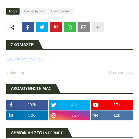
Tags
Αρχαία Αγορά
Θεσσαλονίκη
ΣΧΟΛΙΑΣΤΕ
Δημοσίευση σχολίου
Νεότερη
Παλαιότερη
ΑΚΟΛΟΥΘΗΣΤΕ ΜΑΣ
102k
4.1k
2.7k
500
17.2k
1.2k
ΔΗΜΟΦΙΛΗ ΣΤΟ INTERNET