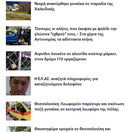
Νεκρή ανασύρθηκε γυναίκα σε παραλία της
Χαλκιδικής
Τέσσερις οι αλήτες που έκοψαν με ψαλίδι την
γλώσσα "εχθρού" τους - Στα χέρια της
Αστυνομίας τα αδίστακτα κτήνη
Αιφνίδιο λουκέτο σε αλυσίδα σούπερ μάρκετ,
στον δρόμο 170 εργαζόμενοι
Η ΕΛ.ΑΣ. αναζητά πληροφορίες για
καταζητούμενο δολοφόνο
Θεσσαλονίκη: Λεωφορείο παρέσυρε και σκότωσε
πεζή γυναίκα, σε κεντρική λεωφόρο της πόλης
Θανατηφόρα τροχαία σε Θεσσαλονίκη και