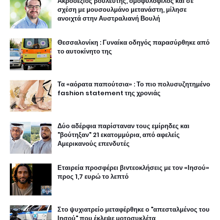
Ακροδεξιός βουλευτής, ομοφυλόφιλος και σε
σχέση με μουσουλμάνο μετανάστη, μίλησε
ανοιχτά στην Αυστραλιανή Βουλή
Θεσσαλονίκη : Γυναίκα οδηγός παρασύρθηκε από
το αυτοκίνητο της
Τα «αόρατα παπούτσια» : Το πιο πολυσυζητημένο
fashion statement της χρονιάς
Δύο αδέρφια παρίσταναν τους εμίρηδες και
"βούτηξαν" 21 εκατομμύρια, από αφελείς
Αμερικανούς επενδυτές
Εταιρεία προσφέρει βιντεοκλήσεις με τον «Ιησού»
προς 1,7 ευρώ το λεπτό
Στο ψυχιατρείο μεταφέρθηκε ο "απεσταλμένος του
Ιησού" που έκλεψε μοτοσυκλέτα