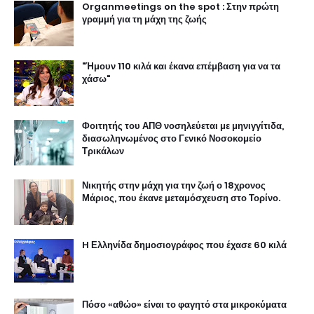
Organmeetings on the spot : Στην πρώτη
γραμμή για τη μάχη της ζωής
"Ήμουν 110 κιλά και έκανα επέμβαση για να τα
χάσω"
Φοιτητής του ΑΠΘ νοσηλεύεται με μηνιγγίτιδα,
διασωληνωμένος στο Γενικό Νοσοκομείο
Τρικάλων
Νικητής στην μάχη για την ζωή ο 18χρονος
Μάριος, που έκανε μεταμόσχευση στο Τορίνο.
H Ελληνίδα δημοσιογράφος που έχασε 60 κιλά
Πόσο «αθώο» είναι το φαγητό στα μικροκύματα