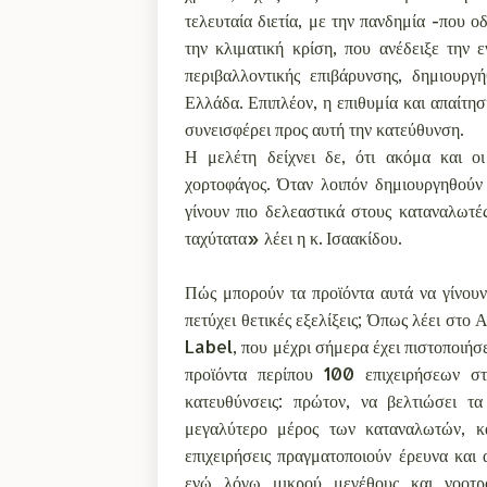
τελευταία διετία, με την πανδημία -που 
την κλιματική κρίση, που ανέδειξε την 
περιβαλλοντικής επιβάρυνσης, δημιουργ
Ελλάδα. Επιπλέον, η επιθυμία και απαίτη
συνεισφέρει προς αυτή την κατεύθυνση.
Η μελέτη δείχνει δε, ότι ακόμα και ο
χορτοφάγος. Όταν λοιπόν δημιουργηθούν 
γίνουν πιο δελεαστικά στους καταναλωτέ
ταχύτατα» λέει η κ. Ισαακίδου.
Πώς μπορούν τα προϊόντα αυτά να γίνουν 
πετύχει θετικές εξελίξεις; Όπως λέει σ
Label, που μέχρι σήμερα έχει πιστοποιήσ
προϊόντα περίπου 100 επιχειρήσεων στ
κατευθύνσεις: πρώτον, να βελτιώσει τ
μεγαλύτερο μέρος των καταναλωτών, κά
επιχειρήσεις πραγματοποιούν έρευνα και
ενώ λόγω μικρού μεγέθους και νοοτρο