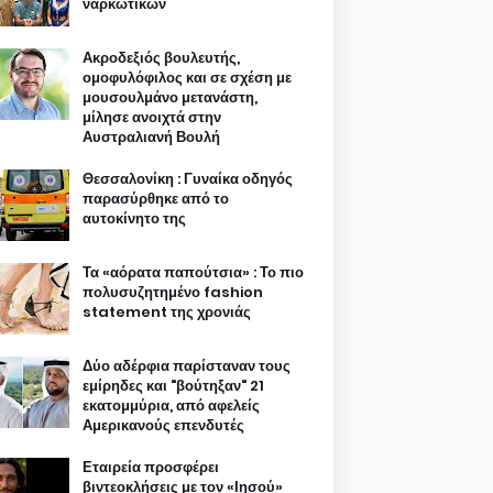
ναρκωτικών
Ακροδεξιός βουλευτής,
ομοφυλόφιλος και σε σχέση με
μουσουλμάνο μετανάστη,
μίλησε ανοιχτά στην
Αυστραλιανή Βουλή
Θεσσαλονίκη : Γυναίκα οδηγός
παρασύρθηκε από το
αυτοκίνητο της
Τα «αόρατα παπούτσια» : Το πιο
πολυσυζητημένο fashion
statement της χρονιάς
Δύο αδέρφια παρίσταναν τους
εμίρηδες και "βούτηξαν" 21
εκατομμύρια, από αφελείς
Αμερικανούς επενδυτές
Εταιρεία προσφέρει
βιντεοκλήσεις με τον «Ιησού»