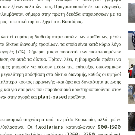
ό των ξένων πελατών τους. Πραγματοποιούν δε και εξαγωγές.
περιλαμβάνεται σήμερα στην πρώτη δεκάδα επιχειρήσεων με τα
ος το φυτικό τυρί» εξηγεί ο κ. Βασσάρας.
φαλιστεί ευρύτερη διαθεσιμότητα αυτών των προϊόντων, μέσω
 δίκτυα διανομής τροφίμων, τα οποία είναι κατά κύριο λόγο
 αγορές (7%). Σήμερα, μικρό ποσοστό των πιστοποιημένων
ση σε αυτά τα δίκτυα. Τρίτον, λέει, η βιομηχανία πρέπει να
ι τιμές μπορούν να πέσουν μέσω της επίτευξης οικονομικών
εί μεγαλύτερη πρόσβαση στα δίκτυα διανομής, καθώς οι υψηλοί
μηλότερο κόστος παραγωγής -και άρα και δυνατότητα μείωσης
ής και για εταιρείες που παραδοσιακά δραστηριοποιούνται στον
ουν» στην αγορά και plant-based προϊόντα.
ακτοκομικά συχνότερα από τον μέσο Ευρωπαίο, αλλά τρώνε
ια/θαλασσινά. Οι flexitarians καταναλώνουν 900-1500
μφάγοι υπερδιπλάσια ποσότητα (2250- 3350 γραμμάρια).