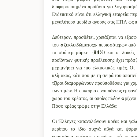
διαφοροποιημένα προϊόντα για λογαριασμ
Ενδεικτικό είναι ότι ελληνική εταιρεία 
μεγαλύτερα μερίδια αγοράς στις ΗΠΑ ως πρ
Δεύτερον, προσθέτει, χρειάζεται να εξασ
του «ξεκλειδώματος» περισσότερων από τα
τα σούπερ μάρκετ (84%) και οι λαϊκές
προϊόντων φυτικής προέλευσης έχει πρόσβα
μεριμνήσει για πιο ελκυστικές τιμές. Ο
κλίμακας, κάτι που με τη σειρά του απαιτ
τζίροι διαμορφώνουν προϋποθέσεις για χα
των τιμών. Η ευκαιρία είναι πάντως εμφαν
χώρο του κρέατος, οι οποίες πλέον «ρίχν
Πόσο κρέας τρώμε στην Ελλάδα
Οι Έλληνες καταναλώνουν κρέας και γαλ
περίπου το ίδιο συχνά αβγά και ψάρ
γραμμάρια κρέατος μηνιαίως ενώ οι πα