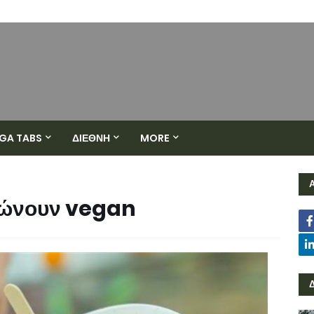
GA TABS
ΔΙΕΘΝΗ
MORE
λώνουν vegan