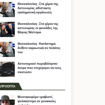
Θεσσαλονίκη : Στα χέρια της
Αστυνομίας αδίστακτη
εγκληματική οργάνωση
Θεσσαλονίκη : Στα χέρια της
αστυνομίας οι φονιάδες της
Βάγιας Νέστορα
Θεσσαλονίκη : Κατάστημα
διέθετε ναρκωτικά σε πελάτες
του
Αστυνομικοί πυροβόλησαν
άντρα που επιχείρησε να τους
σκοτώσει
ΑΠΡΟΟΠΤΑ
Μυστακοφόρο τραβεστί,
φυλακίστηκε σε γυναικείες