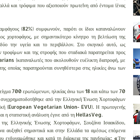
αλλά και τρόφιμα που αξιοποιούν πρωτεΐνη από έντομα (ένας
αμφάγους (82%) συμφωνούν, παρότι οι ίδιοι καταναλώνουν
οιος χορτοφάγος, με σημαντικότερο κίνητρο τη βελτίωση της
δύο την υγεία και το περιβάλλον. Στο σκηνικό αυτό, ως
τροφίμων και της στροφής που σταδιακά παρατηρείται προς
arians (καταναλωτές που ακολουθούν ευέλικτη διατροφή, με
της οποίας παρατηρούνται συνηθέστερα στις ηλικίες άνω των
είγμα 700 ερωτώμενων, ηλικίας άνω των 18 και κάτω των 70
και συγχρηματοδοτήθηκε από την Ελληνική Ένωση Χορτοφάγων
παϊκή (European Vegetarian Union- EVU). Η πρωτογενής
αι η στατιστική ανάλυση έγινε από τη HellasVeg.
ης Ελληνικής Ένωσης Χορτοφάγων, Σουζάνα Ισαακίδου,
ι να αυξηθεί σημαντικά και στην Ελλάδα τα αμέσως επόμενα
ου ενδυναμώθηκε και κατά τη διάρκεια της πανδημίας: «Την