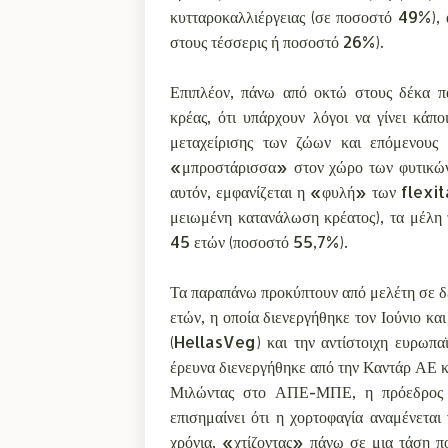
κυτταροκαλλιέργειας (σε ποσοστό 49%), 
στους τέσσερις ή ποσοστό 26%).
Επιπλέον, πάνω από οκτώ στους δέκα π
κρέας, ότι υπάρχουν λόγοι να γίνει κάπ
μεταχείρισης των ζώων και επόμενους 
«μπροστάρισσα» στον χώρο των φυτικών 
αυτόν, εμφανίζεται η «φυλή» των flexit
μειωμένη κατανάλωση κρέατος), τα μέλη 
45 ετών (ποσοστό 55,7%).
Τα παραπάνω προκύπτουν από μελέτη σε δ
ετών, η οποία διενεργήθηκε τον Ιούνιο 
(HellasVeg) και την αντίστοιχη ευρω
έρευνα διενεργήθηκε από την Καντάρ ΑΕ κ
Μιλώντας στο ΑΠΕ-ΜΠΕ, η πρόεδρος τ
επισημαίνει ότι η χορτοφαγία αναμένετα
χρόνια, «χτίζοντας» πάνω σε μια τάση π