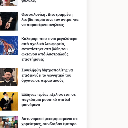
φυλακές
Θεσσαλονίκη : Διεστραμμένη
λεσβία παρίστανε τον άντρα, για
να παρασέρνει ανήλικες
Καλαμάρι που είναι μεγαλύτερο
από σχολικό λεωφορείο,
εντοπίστηκε στα βάθη του
ωκεανού από Αυστραλούς
επιστήμονες
Συνελήφθη Μητροπολίτης να
επιδεικνύει τα γεννητικά του
όργανα σε περαστικούς
Ελληνας ιερέας, εξελίσσεται σε
παγκόσμιο μουσικό metal
φαινόμενο
Αστυνομικοί μεταμφιεσμένοι σε
χορεύτριες, συνέλαβαν έμπορο