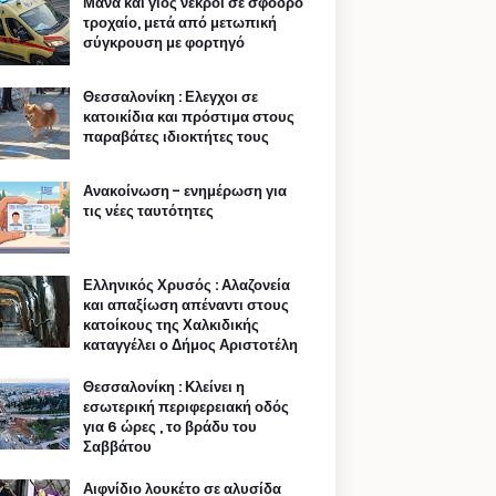
Μάνα και γιος νεκροί σε σφοδρό
τροχαίο, μετά από μετωπική
σύγκρουση με φορτηγό
Θεσσαλονίκη : Ελεγχοι σε
κατοικίδια και πρόστιμα στους
παραβάτες ιδιοκτήτες τους
Ανακοίνωση - ενημέρωση για
τις νέες ταυτότητες
Ελληνικός Χρυσός : Αλαζονεία
και απαξίωση απέναντι στους
κατοίκους της Χαλκιδικής
καταγγέλει ο Δήμος Αριστοτέλη
Θεσσαλονίκη : Κλείνει η
εσωτερική περιφερειακή οδός
για 6 ώρες , το βράδυ του
Σαββάτου
Αιφνίδιο λουκέτο σε αλυσίδα