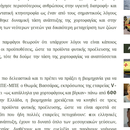
οδήγησε περισσότερους ανθρώπους στην υγιεινή διατροφή- και
εντατική κτηνοτροφία ως έναν από τους σημαντικούς λόγους
ήθηκε δυναμική τάση ανάπτυξης της χορτοφαγίας και στην
ση των νεότερων γενεών για δικαιότερη μεταχείριση των ζώων
ι παμφάγοι θεωρούν ότι υπάρχουν λόγοι να είναι κάποιος
οι προϋποθέσεις, ώστε τα προϊόντα φυτικής προέλευσης να
ς, τότε θα δούμε την τάση της χορτοφαγίας να αναπτύσσεται
πιο δελεαστικά και τι πρέπει να πράξει η βιομηχανία για να
το ΑΠΕ-ΜΠΕ ο Θωμάς Βασσάρας, εκπρόσωπος της εταιρείας V-
ει -ως κατάλληλα για χορτοφάγους και βίγκαν- πάνω από 600
ην Ελλάδα, η βιομηχανία χρειάζεται να κινηθεί σε τρεις
α προϊόντα φυτικής προέλευσης, ώστε να είναι αρεστά σε
τι που ήδη πολλές εταιρείες πετυχαίνουν: «οι ελληνικές
 ανάπτυξη, έχουν το δυνατό όπλο των μεσογειακών γεύσεων,
πίας, διαθέτουν και την ευελιξία να παράγουν γρήγορα