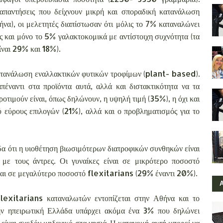
 απαντήσεις που δείχνουν μικρή και σποραδική κατανάλωση
ήνα), οι μελετητές διαπίστωσαν ότι μόλις το 7% καταναλώνει
ς και μόνο το 5% γαλακτοκομικά με αντίστοιχη συχνότητα (τα
ίναι 29% και 18%).
ατανάλωση εναλλακτικών φυτικών τροφίμων (plant- based).
απέναντι στα προϊόντα αυτά, αλλά και διστακτικότητα να τα
ροτιμούν είναι, όπως δηλώνουν, η υψηλή τιμή (35%), η όχι και
ύ εύρους επιλογών (21%), αλλά και ο προβληματισμός για το
δα ότι η υιοθέτηση βιωσιμότερων διατροφικών συνθηκών είναι
 με τους άντρες. Οι γυναίκες είναι σε μικρότερο ποσοστό
αι σε μεγαλύτερο ποσοστό flexitarians (29% έναντι 20%).
flexitarians καταναλωτών εντοπίζεται στην Αθήνα και το
την ηπειρωτική Ελλάδα υπάρχει ακόμα ένα 3% που δηλώνει
ίναι σχεδόν μηδενικό στα νησιά. Η κατανομή αυτή μπορεί να