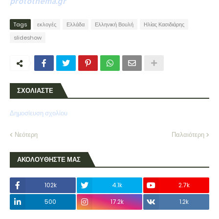
protothema.gr
Tags
εκλογές
Ελλάδα
Ελληνική Βουλή
Ηλίας Κασιδιάρης
slideshow
ΣΧΟΛΙΑΣΤΕ
Δημοσίευση σχολίου
Νεότερη
Παλαιότερη
ΑΚΟΛΟΥΘΗΣΤΕ ΜΑΣ
102k
4.1k
2.7k
500
17.2k
1.2k