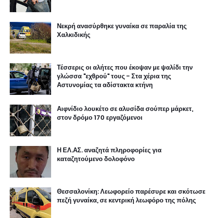
Νεκρή ανασύρθηκε γυναίκα σε παραλία της
Χαλκιδικής
Τέσσερις οι αλήτες που έκοψαν με ψαλίδι την
γλώσσα "εχθρού" τους - Στα χέρια της
Αστυνομίας τα αδίστακτα κτήνη
Αιφνίδιο λουκέτο σε αλυσίδα σούπερ μάρκετ,
στον δρόμο 170 εργαζόμενοι
Η ΕΛ.ΑΣ. αναζητά πληροφορίες για
καταζητούμενο δολοφόνο
Θεσσαλονίκη: Λεωφορείο παρέσυρε και σκότωσε
πεζή γυναίκα, σε κεντρική λεωφόρο της πόλης