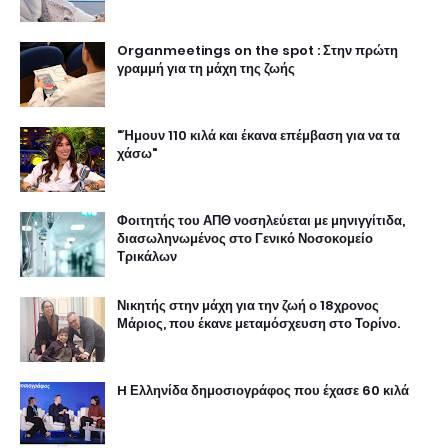
Organmeetings on the spot : Στην πρώτη
γραμμή για τη μάχη της ζωής
"Ήμουν 110 κιλά και έκανα επέμβαση για να τα
χάσω"
Φοιτητής του ΑΠΘ νοσηλεύεται με μηνιγγίτιδα,
διασωληνωμένος στο Γενικό Νοσοκομείο
Τρικάλων
Νικητής στην μάχη για την ζωή ο 18χρονος
Μάριος, που έκανε μεταμόσχευση στο Τορίνο.
H Ελληνίδα δημοσιογράφος που έχασε 60 κιλά