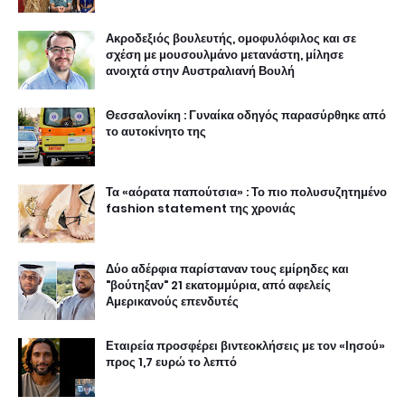
Ακροδεξιός βουλευτής, ομοφυλόφιλος και σε
σχέση με μουσουλμάνο μετανάστη, μίλησε
ανοιχτά στην Αυστραλιανή Βουλή
Θεσσαλονίκη : Γυναίκα οδηγός παρασύρθηκε από
το αυτοκίνητο της
Τα «αόρατα παπούτσια» : Το πιο πολυσυζητημένο
fashion statement της χρονιάς
Δύο αδέρφια παρίσταναν τους εμίρηδες και
"βούτηξαν" 21 εκατομμύρια, από αφελείς
Αμερικανούς επενδυτές
Εταιρεία προσφέρει βιντεοκλήσεις με τον «Ιησού»
προς 1,7 ευρώ το λεπτό