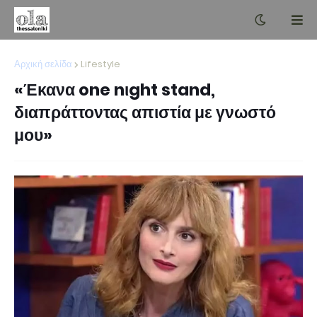
Αρχική σελίδα
Lifestyle
«Έκανα one nιght stand,
διαπράττοντας απιστία με γνωστό
μου»