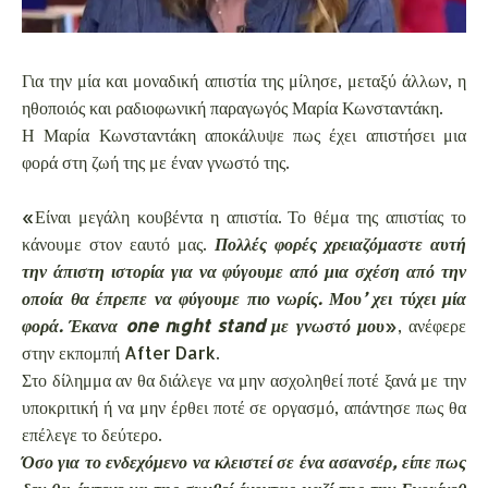
Για την μία και μοναδική απιστία της μίλησε, μεταξύ άλλων, η
ηθοποιός και ραδιοφωνική παραγωγός Μαρία Κωνσταντάκη.
Η Μαρία Κωνσταντάκη αποκάλυψε πως έχει απιστήσει μια
φορά στη ζωή της με έναν γνωστό της.
«Είναι μεγάλη κουβέντα η απιστία. Το θέμα της απιστίας το
κάνουμε στον εαυτό μας.
Πολλές φορές χρειαζόμαστε αυτή
την άπιστη ιστορία για να φύγουμε από μια σχέση από την
οποία θα έπρεπε να φύγουμε πιο νωρίς. Μου’ χει τύχει μία
φορά. Έκανα one nιght stand με γνωστό μου
», ανέφερε
στην εκπομπή After Dark.
Στο δίλημμα αν θα διάλεγε να μην ασχοληθεί ποτέ ξανά με την
υποκριτική ή να μην έρθει ποτέ σε οργασμό, απάντησε πως θα
επέλεγε το δεύτερο.
Όσο για το ενδεχόμενο να κλειστεί σε ένα ασανσέρ, είπε πως