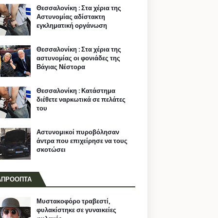
Θεσσαλονίκη : Στα χέρια της
Αστυνομίας αδίστακτη
εγκληματική οργάνωση
Θεσσαλονίκη : Στα χέρια της
αστυνομίας οι φονιάδες της
Βάγιας Νέστορα
Θεσσαλονίκη : Κατάστημα
διέθετε ναρκωτικά σε πελάτες
του
Αστυνομικοί πυροβόλησαν
άντρα που επιχείρησε να τους
σκοτώσει
ΑΠΡΟΟΠΤΑ
Μυστακοφόρο τραβεστί,
φυλακίστηκε σε γυναικείες