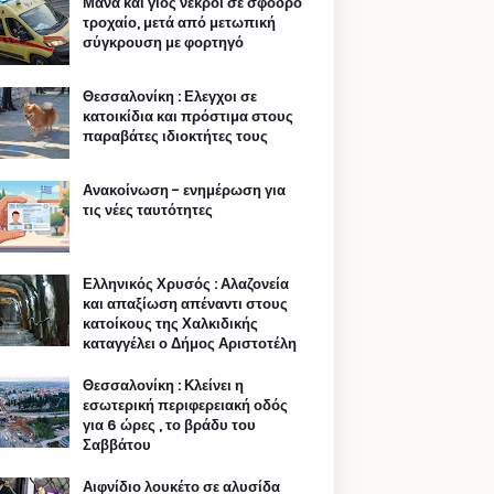
Μάνα και γιος νεκροί σε σφοδρό
τροχαίο, μετά από μετωπική
σύγκρουση με φορτηγό
Θεσσαλονίκη : Ελεγχοι σε
κατοικίδια και πρόστιμα στους
παραβάτες ιδιοκτήτες τους
Ανακοίνωση - ενημέρωση για
τις νέες ταυτότητες
Ελληνικός Χρυσός : Αλαζονεία
και απαξίωση απέναντι στους
κατοίκους της Χαλκιδικής
καταγγέλει ο Δήμος Αριστοτέλη
Θεσσαλονίκη : Κλείνει η
εσωτερική περιφερειακή οδός
για 6 ώρες , το βράδυ του
Σαββάτου
Αιφνίδιο λουκέτο σε αλυσίδα