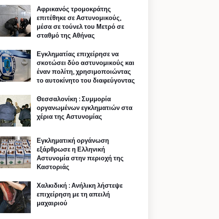
Αφρικανός τρομοκράτης
επιτέθηκε σε Αστυνομικούς,
μέσα σε τούνελ του Μετρό σε
σταθμό της Αθήνας
Εγκληματίας επιχείρησε να
σκοτώσει δύο αστυνομικούς και
έναν πολίτη, χρησιμοποιώντας
το αυτοκίνητο του διαφεύγοντας
Θεσσαλονίκη : Συμμορία
οργανωμένων εγκληματιών στα
χέρια της Αστυνομίας
Εγκληματική οργάνωση
εξάρθρωσε η Ελληνική
Αστυνομία στην περιοχή της
Καστοριάς
Χαλκιδική : Ανήλικη λήστεψε
επιχείρηση με τη απειλή
μαχαιριού