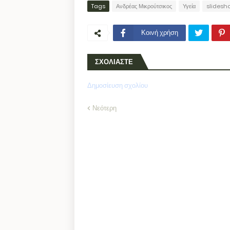
Tags
Ανδρέας Μικρούτσικος
Υγεία
slidesh
Κοινή χρήση
ΣΧΟΛΙΑΣΤΕ
Δημοσίευση σχολίου
Νεότερη