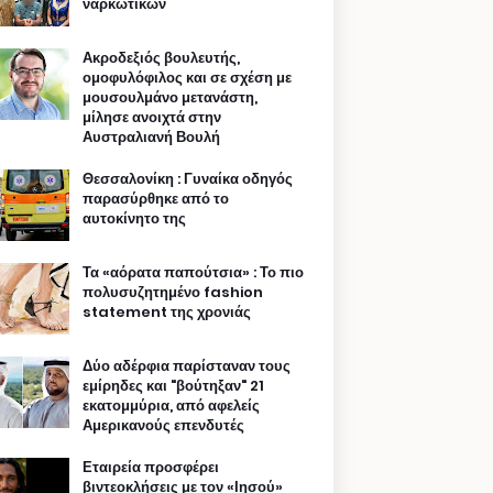
ναρκωτικών
Ακροδεξιός βουλευτής,
ομοφυλόφιλος και σε σχέση με
μουσουλμάνο μετανάστη,
μίλησε ανοιχτά στην
Αυστραλιανή Βουλή
Θεσσαλονίκη : Γυναίκα οδηγός
παρασύρθηκε από το
αυτοκίνητο της
Τα «αόρατα παπούτσια» : Το πιο
πολυσυζητημένο fashion
statement της χρονιάς
Δύο αδέρφια παρίσταναν τους
εμίρηδες και "βούτηξαν" 21
εκατομμύρια, από αφελείς
Αμερικανούς επενδυτές
Εταιρεία προσφέρει
βιντεοκλήσεις με τον «Ιησού»