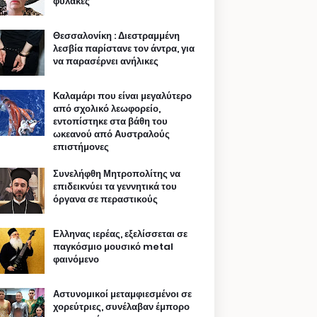
φυλακές
Θεσσαλονίκη : Διεστραμμένη
λεσβία παρίστανε τον άντρα, για
να παρασέρνει ανήλικες
Καλαμάρι που είναι μεγαλύτερο
από σχολικό λεωφορείο,
εντοπίστηκε στα βάθη του
ωκεανού από Αυστραλούς
επιστήμονες
Συνελήφθη Μητροπολίτης να
επιδεικνύει τα γεννητικά του
όργανα σε περαστικούς
Ελληνας ιερέας, εξελίσσεται σε
παγκόσμιο μουσικό metal
φαινόμενο
Αστυνομικοί μεταμφιεσμένοι σε
χορεύτριες, συνέλαβαν έμπορο