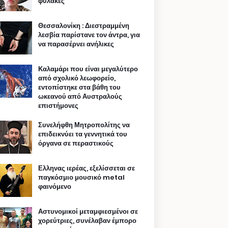
φυλακές
Θεσσαλονίκη : Διεστραμμένη
λεσβία παρίστανε τον άντρα, για
να παρασέρνει ανήλικες
Καλαμάρι που είναι μεγαλύτερο
από σχολικό λεωφορείο,
εντοπίστηκε στα βάθη του
ωκεανού από Αυστραλούς
επιστήμονες
Συνελήφθη Μητροπολίτης να
επιδεικνύει τα γεννητικά του
όργανα σε περαστικούς
Ελληνας ιερέας, εξελίσσεται σε
παγκόσμιο μουσικό metal
φαινόμενο
Αστυνομικοί μεταμφιεσμένοι σε
χορεύτριες, συνέλαβαν έμπορο