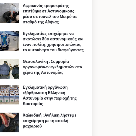
Αφρικανός τρομοκράτης
επιτέθηκε σε Αστυνομικούς,
μέσα σε τούνελ του Μετρό σε
σταθμό της Αθήνας
Εγκληματίας επιχείρησε να
σκοτώσει δύο αστυνομικούς και
έναν πολίτη, χρησιμοποιώντας
το αυτοκίνητο του διαφεύγοντας
Θεσσαλονίκη : Συμμορία
οργανωμένων εγκληματιών στα
χέρια της Αστυνομίας
Εγκληματική οργάνωση
εξάρθρωσε η Ελληνική
Αστυνομία στην περιοχή της
Καστοριάς
Χαλκιδική : Ανήλικη λήστεψε
επιχείρηση με τη απειλή
μαχαιριού