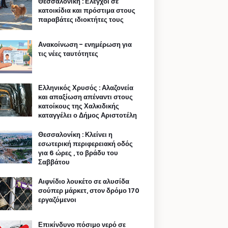
Θεσσαλονίκη : Ελεγχοι σε
κατοικίδια και πρόστιμα στους
παραβάτες ιδιοκτήτες τους
Ανακοίνωση - ενημέρωση για
τις νέες ταυτότητες
Ελληνικός Χρυσός : Αλαζονεία
και απαξίωση απέναντι στους
κατοίκους της Χαλκιδικής
καταγγέλει ο Δήμος Αριστοτέλη
Θεσσαλονίκη : Κλείνει η
εσωτερική περιφερειακή οδός
για 6 ώρες , το βράδυ του
Σαββάτου
Αιφνίδιο λουκέτο σε αλυσίδα
σούπερ μάρκετ, στον δρόμο 170
εργαζόμενοι
Επικίνδυνο πόσιμο νερό σε