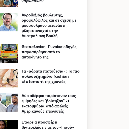
ναρκωτικών
Ακροδεξιός βουλευτής,
ομοφυλόφιλος και σε σχέση με
μουσουλμάνο μετανάστη,
μίλησε ανοιχτά στην
Αυστραλιανή Βουλή
Θεσσαλονίκη : Γυναίκα οδηγός
παρασύρθηκε από το
αυτοκίνητο της
Τα «αόρατα παπούτσια» : Το πιο
πολυσυζητημένο fashion
statement της χρονιάς
Δύο αδέρφια παρίσταναν τους
εμίρηδες και "βούτηξαν" 21
εκατομμύρια, από αφελείς
Αμερικανούς επενδυτές
Εταιρεία προσφέρει
βιντεοκλήσεις με τον «Ιησού»