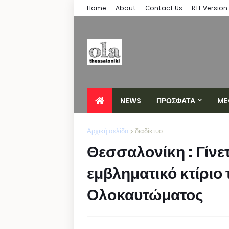
Home
About
Contact Us
RTL Version
NEWS
ΠΡΟΣΦΑΤΑ
ME
Αρχική σελίδα
διαδίκτυο
Θεσσαλονίκη : Γίνε
εμβληματικό κτίριο
Ολοκαυτώματος