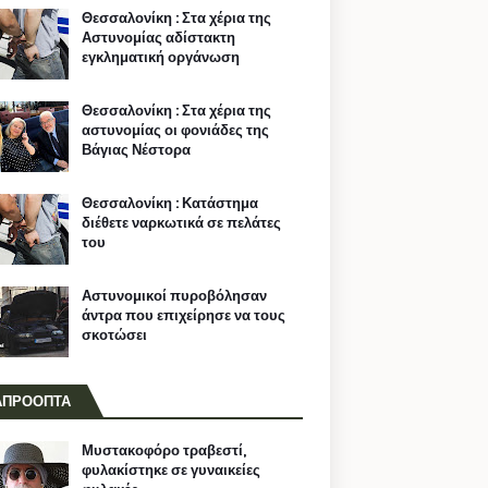
Θεσσαλονίκη : Στα χέρια της
Αστυνομίας αδίστακτη
εγκληματική οργάνωση
Θεσσαλονίκη : Στα χέρια της
αστυνομίας οι φονιάδες της
Βάγιας Νέστορα
Θεσσαλονίκη : Κατάστημα
διέθετε ναρκωτικά σε πελάτες
του
Αστυνομικοί πυροβόλησαν
άντρα που επιχείρησε να τους
σκοτώσει
ΑΠΡΟΟΠΤΑ
Μυστακοφόρο τραβεστί,
φυλακίστηκε σε γυναικείες