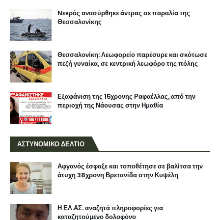
Nεκρός ανασύρθηκε άντρας σε παραλία της
Θεσσαλονίκης
Θεσσαλονίκη: Λεωφορείο παρέσυρε και σκότωσε
πεζή γυναίκα, σε κεντρική λεωφόρο της πόλης
Εξαφάνιση της 15χρονης Ραφαέλλας, από την
περιοχή της Νάουσας στην Ημαθία
ΑΣΤΥΝΟΜΙΚΟ ΔΕΛΤΙΟ
Αφγανός έσφαξε και τοποθέτησε σε βαλίτσα την
άτυχη 38χρονη Βρετανίδα στην Κυψέλη
Η ΕΛ.ΑΣ. αναζητά πληροφορίες για
καταζητούμενο δολοφόνο