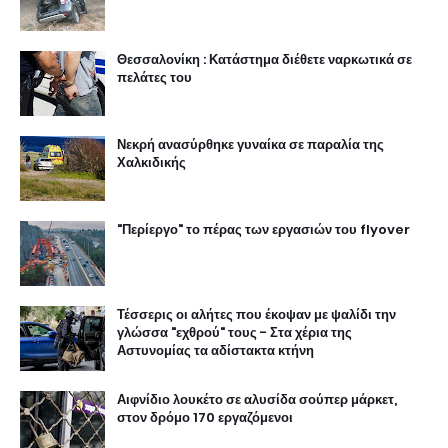
Θεσσαλονίκη : Κατάστημα διέθετε ναρκωτικά σε
πελάτες του
Νεκρή ανασύρθηκε γυναίκα σε παραλία της
Χαλκιδικής
"Περίεργο" το πέρας των εργασιών του flyover
Τέσσερις οι αλήτες που έκοψαν με ψαλίδι την
γλώσσα "εχθρού" τους - Στα χέρια της
Αστυνομίας τα αδίστακτα κτήνη
Αιφνίδιο λουκέτο σε αλυσίδα σούπερ μάρκετ,
στον δρόμο 170 εργαζόμενοι