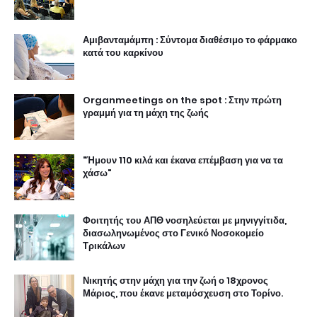
Αμιβανταμάμπη : Σύντομα διαθέσιμο το φάρμακο
κατά του καρκίνου
Organmeetings on the spot : Στην πρώτη
γραμμή για τη μάχη της ζωής
"Ήμουν 110 κιλά και έκανα επέμβαση για να τα
χάσω"
Φοιτητής του ΑΠΘ νοσηλεύεται με μηνιγγίτιδα,
διασωληνωμένος στο Γενικό Νοσοκομείο
Τρικάλων
Νικητής στην μάχη για την ζωή ο 18χρονος
Μάριος, που έκανε μεταμόσχευση στο Τορίνο.