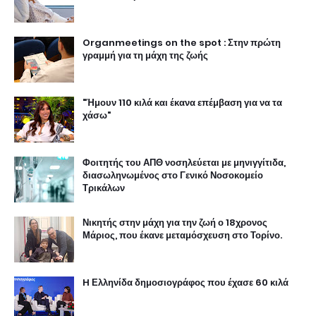
Organmeetings on the spot : Στην πρώτη
γραμμή για τη μάχη της ζωής
"Ήμουν 110 κιλά και έκανα επέμβαση για να τα
χάσω"
Φοιτητής του ΑΠΘ νοσηλεύεται με μηνιγγίτιδα,
διασωληνωμένος στο Γενικό Νοσοκομείο
Τρικάλων
Νικητής στην μάχη για την ζωή ο 18χρονος
Μάριος, που έκανε μεταμόσχευση στο Τορίνο.
H Ελληνίδα δημοσιογράφος που έχασε 60 κιλά