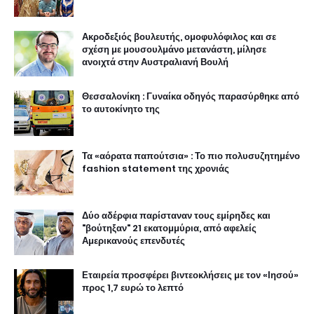
Ακροδεξιός βουλευτής, ομοφυλόφιλος και σε
σχέση με μουσουλμάνο μετανάστη, μίλησε
ανοιχτά στην Αυστραλιανή Βουλή
Θεσσαλονίκη : Γυναίκα οδηγός παρασύρθηκε από
το αυτοκίνητο της
Τα «αόρατα παπούτσια» : Το πιο πολυσυζητημένο
fashion statement της χρονιάς
Δύο αδέρφια παρίσταναν τους εμίρηδες και
"βούτηξαν" 21 εκατομμύρια, από αφελείς
Αμερικανούς επενδυτές
Εταιρεία προσφέρει βιντεοκλήσεις με τον «Ιησού»
προς 1,7 ευρώ το λεπτό