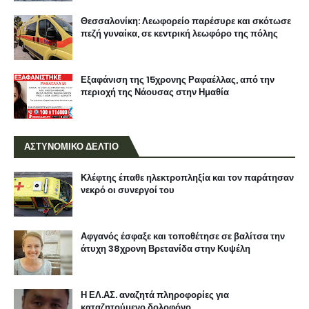
Θεσσαλονίκη: Λεωφορείο παρέσυρε και σκότωσε
πεζή γυναίκα, σε κεντρική λεωφόρο της πόλης
Εξαφάνιση της 15χρονης Ραφαέλλας, από την
περιοχή της Νάουσας στην Ημαθία
ΑΣΤΥΝΟΜΙΚΟ ΔΕΛΤΙΟ
Κλέφτης έπαθε ηλεκτροπληξία και τον παράτησαν
νεκρό οι συνεργοί του
Αφγανός έσφαξε και τοποθέτησε σε βαλίτσα την
άτυχη 38χρονη Βρετανίδα στην Κυψέλη
Η ΕΛ.ΑΣ. αναζητά πληροφορίες για
καταζητούμενο δολοφόνο