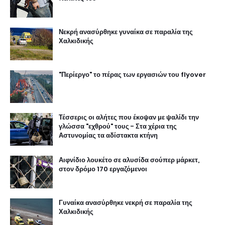
Νεκρή ανασύρθηκε γυναίκα σε παραλία της
Χαλκιδικής
"Περίεργο" το πέρας των εργασιών του flyover
Τέσσερις οι αλήτες που έκοψαν με ψαλίδι την
γλώσσα "εχθρού" τους - Στα χέρια της
Αστυνομίας τα αδίστακτα κτήνη
Αιφνίδιο λουκέτο σε αλυσίδα σούπερ μάρκετ,
στον δρόμο 170 εργαζόμενοι
Γυναίκα ανασύρθηκε νεκρή σε παραλία της
Χαλκιδικής