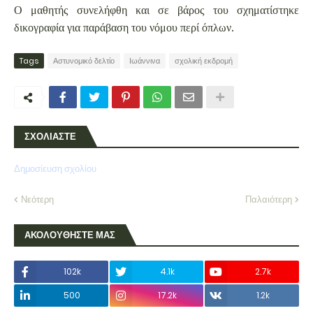
Ο μαθητής συνελήφθη και σε βάρος του σχηματίστηκε
δικογραφία για παράβαση του νόμου περί όπλων.
Tags
Αστυνομικό δελτίο
Ιωάννινα
σχολική εκδρομή
ΣΧΟΛΙΑΣΤΕ
Δημοσίευση σχολίου
Νεότερη
Παλαιότερη
ΑΚΟΛΟΥΘΗΣΤΕ ΜΑΣ
102k
4.1k
2.7k
500
17.2k
1.2k