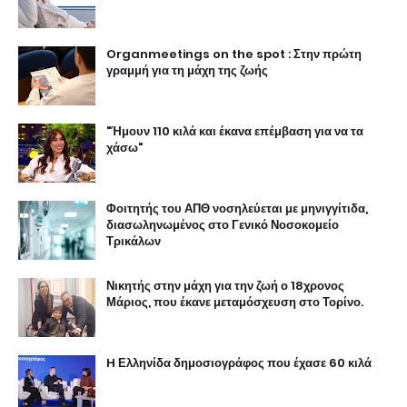
Organmeetings on the spot : Στην πρώτη
γραμμή για τη μάχη της ζωής
"Ήμουν 110 κιλά και έκανα επέμβαση για να τα
χάσω"
Φοιτητής του ΑΠΘ νοσηλεύεται με μηνιγγίτιδα,
διασωληνωμένος στο Γενικό Νοσοκομείο
Τρικάλων
Νικητής στην μάχη για την ζωή ο 18χρονος
Μάριος, που έκανε μεταμόσχευση στο Τορίνο.
H Ελληνίδα δημοσιογράφος που έχασε 60 κιλά