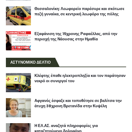
Θεσσαλονίκη: Λεωφορείο παρέσυρε και σκότωσε
πεζή γυναίκα, σε κεντρική λεωφόρο της πόλης
Εξαφάνιση της 15χρονης Ραφαέλλας, από την
περιοχή της Νάουσας στην Ημαθία
ΑΣΤΥΝΟΜΙΚΟ ΔΕΛΤΙΟ
Κλέφτης έπαθε ηλεκτροπληξία και τον παράτησαν
νεκρό οι συνεργοί του
Αφγανός έσφαξε και τοποθέτησε σε βαλίτσα την
άτυχη 38χρονη Βρετανίδα στην Κυψέλη
Η ΕΛ.ΑΣ. αναζητά πληροφορίες για
καταζητούμενο δολοφόνο