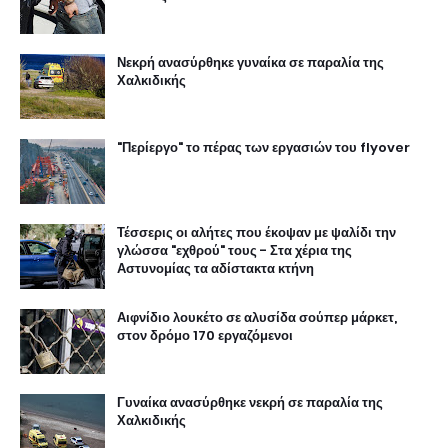
Νεκρή ανασύρθηκε γυναίκα σε παραλία της
Χαλκιδικής
"Περίεργο" το πέρας των εργασιών του flyover
Τέσσερις οι αλήτες που έκοψαν με ψαλίδι την
γλώσσα "εχθρού" τους - Στα χέρια της
Αστυνομίας τα αδίστακτα κτήνη
Αιφνίδιο λουκέτο σε αλυσίδα σούπερ μάρκετ,
στον δρόμο 170 εργαζόμενοι
Γυναίκα ανασύρθηκε νεκρή σε παραλία της
Χαλκιδικής