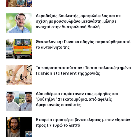
Ακροδεξιός βουλευτής, ομοφυλόφιλος και σε
σχέση με μουσουλμάνο μετανάστη, μίλησε
ανοιχτά στην Αυστραλιανή Βουλή
Θεσσαλονίκη : Γυναίκα οδηγός παρασύρθηκε από
το αυτοκίνητο της
Τα «αόρατα παπούτσια» : Το πιο πολυσυζητημένο
fashion statement της χρονιάς
Δύο αδέρφια παρίσταναν τους εμίρηδες και
"βούτηξαν" 21 εκατομμύρια, από αφελείς
Αμερικανούς επενδυτές
Εταιρεία προσφέρει βιντεοκλήσεις με τον «Ιησού»
προς 1,7 ευρώ το λεπτό