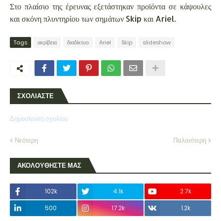
Στο πλαίσιο της έρευνας εξετάστηκαν προϊόντα σε κάψουλες
και σκόνη πλυντηρίου των σημάτων Skip και Ariel.
Tags
ακρίβεια
διαδίκτυο
Ariel
Skip
slideshow
ΣΧΟΛΙΑΣΤΕ
Δημοσίευση σχολίου
Νεότερη
Παλαιότερη
ΑΚΟΛΟΥΘΗΣΤΕ ΜΑΣ
102k
4.1k
2.7k
500
17.2k
1.2k