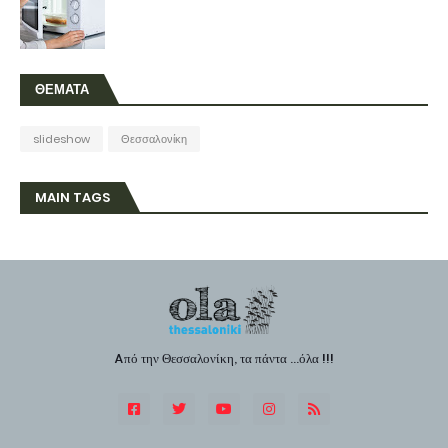
ΘΕΜΑΤΑ
slideshow
Θεσσαλονίκη
MAIN TAGS
Aπό την Θεσσαλονίκη, τα πάντα ...όλα !!!