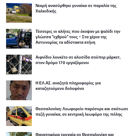
Νεκρή ανασύρθηκε γυναίκα σε παραλία της
Χαλκιδικής
Τέσσερις οι αλήτες που έκοψαν με ψαλίδι την
γλώσσα "εχθρού" τους - Στα χέρια της
Αστυνομίας τα αδίστακτα κτήνη
Αιφνίδιο λουκέτο σε αλυσίδα σούπερ μάρκετ,
στον δρόμο 170 εργαζόμενοι
Η ΕΛ.ΑΣ. αναζητά πληροφορίες για
καταζητούμενο δολοφόνο
Θεσσαλονίκη: Λεωφορείο παρέσυρε και σκότωσε
πεζή γυναίκα, σε κεντρική λεωφόρο της πόλης
Θανατηφόρα τροχαία σε Θεσσαλονίκη και