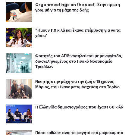
Organmeetings on the spot : Στην πρώτη
γραμμή για τη μάχη της ζωής
"Ήμουν 110 κιλά και έκανα επέμβαση για να τα
χάσω"
Φοιτητής του ΑΠΘ νοσηλεύεται με μηνιγγίτιδα,
διασωληνωμένος στο Γενικό Νοσοκομείο
Τρικάλων
Νικητής στην μάχη για την ζωή ο 18χρονος
Μάριος, που έκανε μεταμόσχευση στο Τορίνο.
H Ελληνίδα δημοσιογράφος που έχασε 60 κιλά
Πόσο «αθώο» είναι το φαγητό στα μικροκύματα