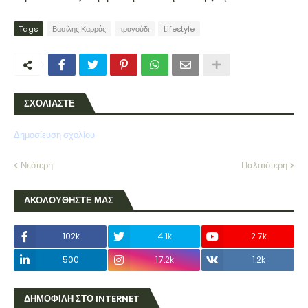
Tags
Βασίλης Καρράς
τραγούδι
Lifestyle
ΣΧΟΛΙΑΣΤΕ
Δημοσίευση σχολίου
Νεότερη
Παλαιότερη
ΑΚΟΛΟΥΘΗΣΤΕ ΜΑΣ
102k
4.1k
2.7k
500
17.2k
1.2k
ΔΗΜΟΦΙΛΗ ΣΤΟ INTERNET