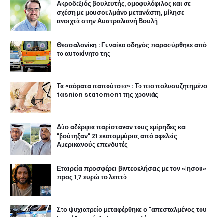
Ακροδεξιός βουλευτής, ομοφυλόφιλος και σε
σχέση με μουσουλμάνο μετανάστη, μίλησε
ανοιχτά στην Αυστραλιανή Βουλή
Θεσσαλονίκη : Γυναίκα οδηγός παρασύρθηκε από
το αυτοκίνητο της
Τα «αόρατα παπούτσια» : Το πιο πολυσυζητημένο
fashion statement της χρονιάς
Δύο αδέρφια παρίσταναν τους εμίρηδες και
"βούτηξαν" 21 εκατομμύρια, από αφελείς
Αμερικανούς επενδυτές
Εταιρεία προσφέρει βιντεοκλήσεις με τον «Ιησού»
προς 1,7 ευρώ το λεπτό
Στο ψυχιατρείο μεταφέρθηκε ο "απεσταλμένος του