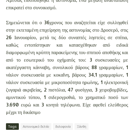
επικρατεί στο συνοικισμό.
Σημειώνεται ότι ο 36χρονος που αναζητείται είχε συλληφθεί
στην εκτεταμένη επιχείρηση της αστυνομίας στο Δροσερό, στις
26 Ιανουαρίου, μετά τις δύο συναπτές ληστείες σε σπίτια,
καθώς εντοπίστηκαν και κατασχέθηκαν από ειδικά
διαμορφωμένη κρύπτη παρακείμενης του σπιτιού αποθήκης και
από το εσωτερικό του οχήματός του: 3 συσκευασίες με
ακατέργαστη κάνναβη, συνολικού βάρους 88 γραμμαρίων, 1
νάιλον συσκευασία με κοκαΐνη, βάρους 34,1 γραμμαρίων, 1
νάιλον συσκευασία με μικροποσότητα ηρωίνης, 1 ηλεκτρονική
ζυγαριά ακριβείας, 2 πιστόλια, 47 φυσίγγια, 3 χειροβομβίδες,
αμυντικού τύπου, 1 σιδερογροθιά, το χρηματικό ποσό των
3.690 ευρώ και 3 κινητά τηλέφωνα. Είχε αφεθεί ελεύθερος
μέχρι τη δικάσιμο
Tags
Αστυνομικό δελτίο
δολοφονία
Ξάνθη