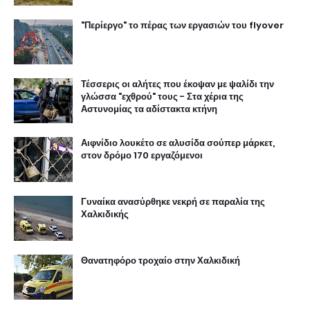
"Περίεργο" το πέρας των εργασιών του flyover
Τέσσερις οι αλήτες που έκοψαν με ψαλίδι την
γλώσσα "εχθρού" τους - Στα χέρια της
Αστυνομίας τα αδίστακτα κτήνη
Αιφνίδιο λουκέτο σε αλυσίδα σούπερ μάρκετ,
στον δρόμο 170 εργαζόμενοι
Γυναίκα ανασύρθηκε νεκρή σε παραλία της
Χαλκιδικής
Θανατηφόρο τροχαίο στην Χαλκιδική