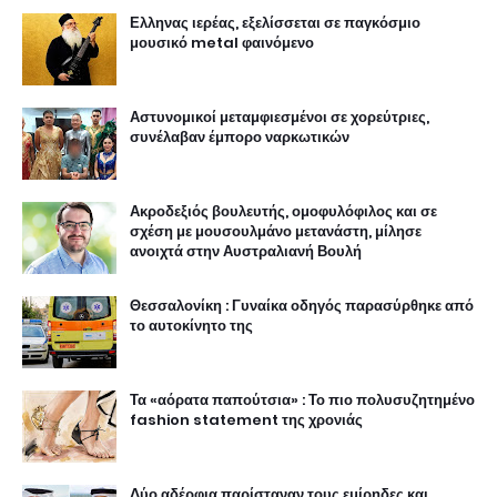
Ελληνας ιερέας, εξελίσσεται σε παγκόσμιο
μουσικό metal φαινόμενο
Αστυνομικοί μεταμφιεσμένοι σε χορεύτριες,
συνέλαβαν έμπορο ναρκωτικών
Ακροδεξιός βουλευτής, ομοφυλόφιλος και σε
σχέση με μουσουλμάνο μετανάστη, μίλησε
ανοιχτά στην Αυστραλιανή Βουλή
Θεσσαλονίκη : Γυναίκα οδηγός παρασύρθηκε από
το αυτοκίνητο της
Τα «αόρατα παπούτσια» : Το πιο πολυσυζητημένο
fashion statement της χρονιάς
Δύο αδέρφια παρίσταναν τους εμίρηδες και