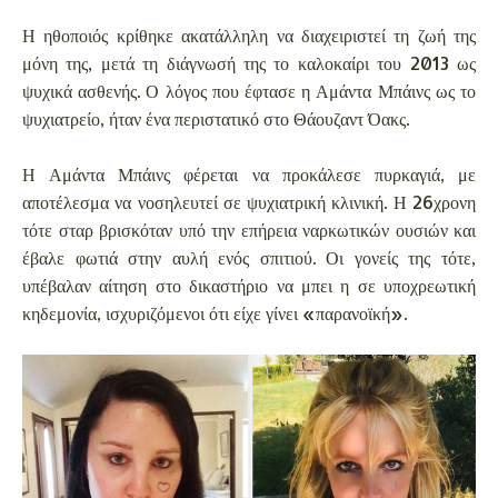
Η ηθοποιός κρίθηκε ακατάλληλη να διαχειριστεί τη ζωή της
μόνη της, μετά τη διάγνωσή της το καλοκαίρι του 2013 ως
ψυχικά ασθενής. Ο λόγος που έφτασε η Αμάντα Μπάινς ως το
ψυχιατρείο, ήταν ένα περιστατικό στο Θάουζαντ Όακς.
Η Αμάντα Μπάινς φέρεται να προκάλεσε πυρκαγιά, με
αποτέλεσμα να νοσηλευτεί σε ψυχιατρική κλινική. Η 26χρονη
τότε σταρ βρισκόταν υπό την επήρεια ναρκωτικών ουσιών και
έβαλε φωτιά στην αυλή ενός σπιτιού. Οι γονείς της τότε,
υπέβαλαν αίτηση στο δικαστήριο να μπει η σε υποχρεωτική
κηδεμονία, ισχυριζόμενοι ότι είχε γίνει «παρανοϊκή».