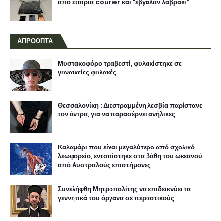
από εταιρία courier και "έβγαλαν λαβράκι"
ΑΠΡΟΟΠΤΑ
Μυστακοφόρο τραβεστί, φυλακίστηκε σε
γυναικείες φυλακές
Θεσσαλονίκη : Διεστραμμένη λεσβία παρίστανε
τον άντρα, για να παρασέρνει ανήλικες
Καλαμάρι που είναι μεγαλύτερο από σχολικό
λεωφορείο, εντοπίστηκε στα βάθη του ωκεανού
από Αυστραλούς επιστήμονες
Συνελήφθη Μητροπολίτης να επιδεικνύει τα
γεννητικά του όργανα σε περαστικούς