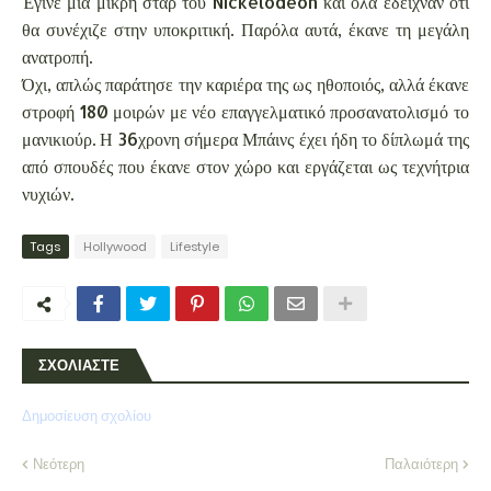
Έγινε μία μικρή σταρ του Nickelodeon και όλα έδειχναν ότι
θα συνέχιζε στην υποκριτική. Παρόλα αυτά, έκανε τη μεγάλη
ανατροπή.
Όχι, απλώς παράτησε την καριέρα της ως ηθοποιός, αλλά έκανε
στροφή 180 μοιρών με νέο επαγγελματικό προσανατολισμό το
μανικιούρ. Η 36χρονη σήμερα Μπάινς έχει ήδη το δίπλωμά της
από σπουδές που έκανε στον χώρο και εργάζεται ως τεχνήτρια
νυχιών.
Tags
Hollywood
Lifestyle
ΣΧΟΛΙΑΣΤΕ
Δημοσίευση σχολίου
Νεότερη
Παλαιότερη