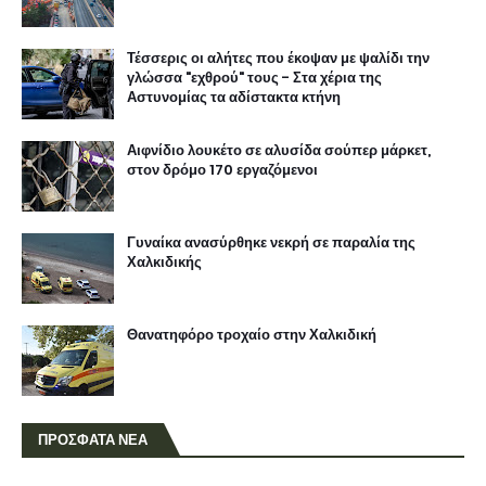
Τέσσερις οι αλήτες που έκοψαν με ψαλίδι την
γλώσσα "εχθρού" τους - Στα χέρια της
Αστυνομίας τα αδίστακτα κτήνη
Αιφνίδιο λουκέτο σε αλυσίδα σούπερ μάρκετ,
στον δρόμο 170 εργαζόμενοι
Γυναίκα ανασύρθηκε νεκρή σε παραλία της
Χαλκιδικής
Θανατηφόρο τροχαίο στην Χαλκιδική
ΠΡΟΣΦΑΤΑ ΝΕΑ